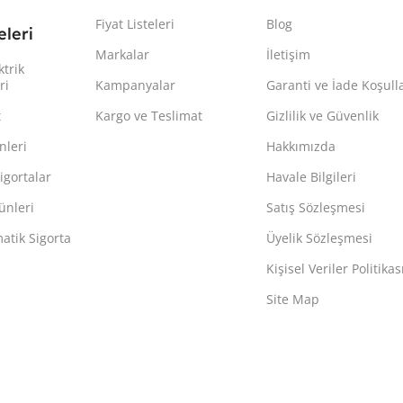
Fiyat Listeleri
Blog
leri
Markalar
İletişim
ktrik
ri
Kampanyalar
Garanti ve İade Koşulla
t
Kargo ve Teslimat
Gizlilik ve Güvenlik
nleri
Hakkımızda
igortalar
Havale Bilgileri
ünleri
Satış Sözleşmesi
atik Sigorta
Üyelik Sözleşmesi
Kişisel Veriler Politikas
Site Map
.com