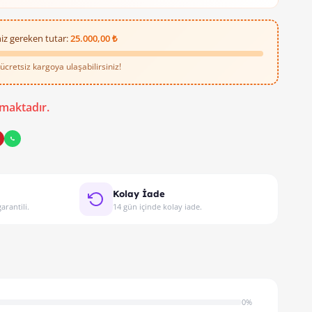
iz gereken tutar:
25.000,00 ₺
cretsiz kargoya ulaşabilirsiniz!
maktadır.
Kolay İade
arantili.
14 gün içinde kolay iade.
0%