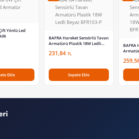
ft Yönlü Led
A06
BAFRA Hareket Sensörlü Tavan
Armatürü Plastik 18W Ledli
BAFRA H
Beyaz BFR103-P
Armatür
231,84
TL
Ledli B
259,5
ete Ekle
Sepete Ekle
eri