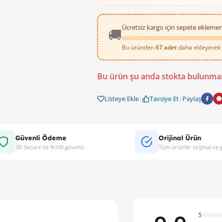
Ücretsiz kargo için sepete eklemen
🚚
Bu üründen
67 adet
daha ekleyerek ü
Bu ürün şu anda stokta bulunma
Listeye Ekle
|
Tavsiye Et
|
Paylaş
Güvenli Ödeme
Orijinal Ürün
3D Secure ile %100 güvenli.
Tüm ürünler orijinal ve g
5