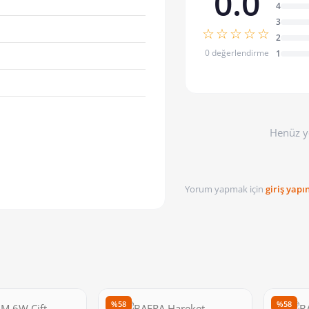
0.0
4
3
☆☆☆☆☆
2
0 değerlendirme
1
Henüz y
Yorum yapmak için
giriş yapı
%58
%58