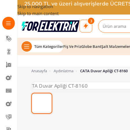
25.000 TL ve üzeri alışverişlerde ÜCRE
Skip to navigation
Skip to main content
3
Tüm Kategoriler
Fiş Ve Priz
Globe Bant
Şalt Malzemele
Anasayfa
›
Aydınlatma
›
CATA Duvar Apliği CT-8160