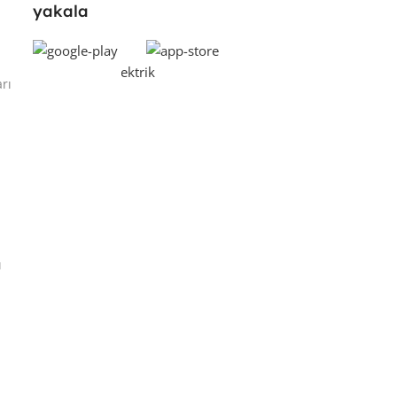
yakala
rı
ı