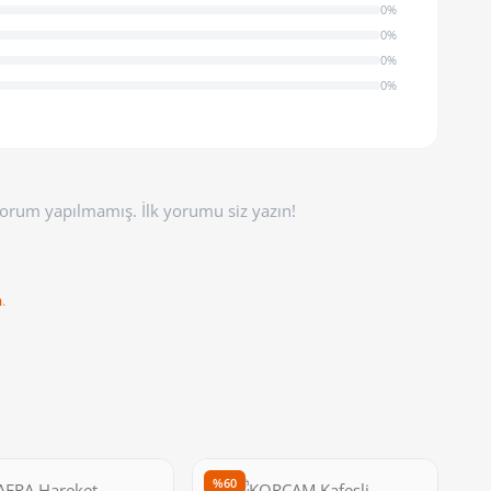
0%
0%
0%
0%
orum yapılmamış. İlk yorumu siz yazın!
n
.
%60