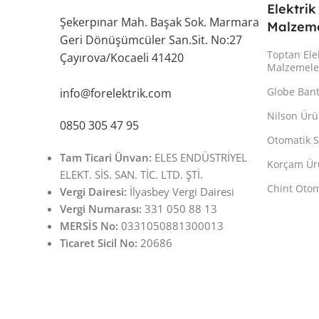
Elektrik
Şekerpınar Mah. Başak Sok. Marmara
Malzeme
Geri Dönüşümcüler San.Sit. No:27
Toptan Ele
Çayırova/Kocaeli 41420
Malzemele
Globe Ban
info@forelektrik.com
Nilson Ürü
0850 305 47 95
Otomatik S
Tam Ticari Ünvan:
ELES ENDÜSTRİYEL
Korçam Ür
ELEKT. SİS. SAN. TİC. LTD. ŞTİ.
Chint Otom
Vergi Dairesi:
İlyasbey Vergi Dairesi
Vergi Numarası:
331 050 88 13
MERSİS No:
0331050881300013
Ticaret Sicil No:
20686
Copyright © Tüm Hakları Saklıdır. - www.forelektrik