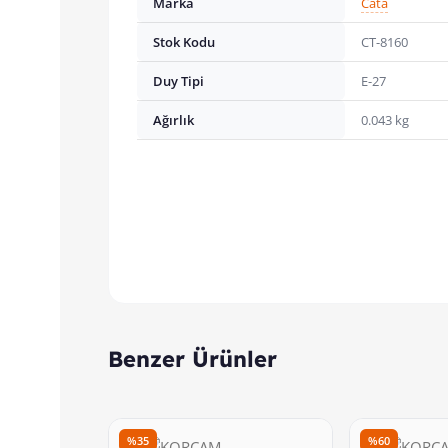
Marka
Cata
Stok Kodu
CT-8160
Duy Tipi
E-27
Ağırlık
0.043 kg
Benzer Ürünler
%35
%60