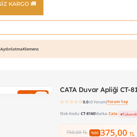
TSİZ KARGO 🚚
r
Aydınlatma
Klemens
CATA Duvar Apliği CT-8
%50 İndirim
☆☆☆☆☆
Yorum Yap
0.0
(0 Yorum)
Stok Kodu:
CT-8160
Marka:
Cata
Tükendi
375,00
750,00 TL
%50
TL