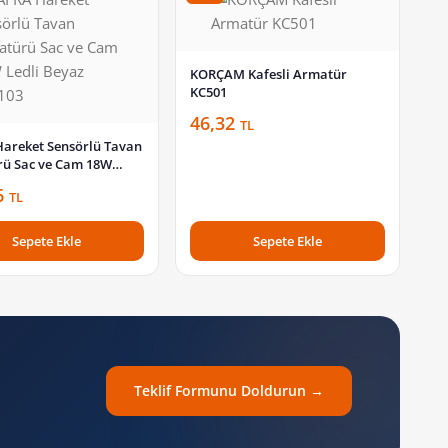
KORÇAM Kafesli Armatür
KC501
46,32
TL
areket Sensörlü Tavan
ü Sac ve Cam 18W
eyaz BFR103
6
TL
Sepete Ekle
Sepete Ekle
Teklif Formunu Doldurun →