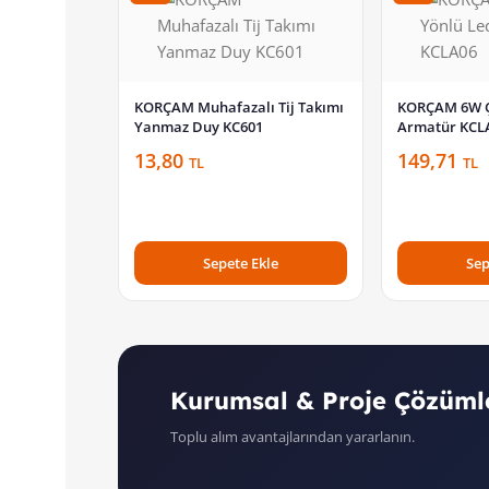
KORÇAM Muhafazalı Tij Takımı
KORÇAM 6W Çi
Yanmaz Duy KC601
Armatür KCL
13,80
149,71
TL
TL
Sepete Ekle
Sep
Kurumsal & Proje Çözüml
Toplu alım avantajlarından yararlanın.