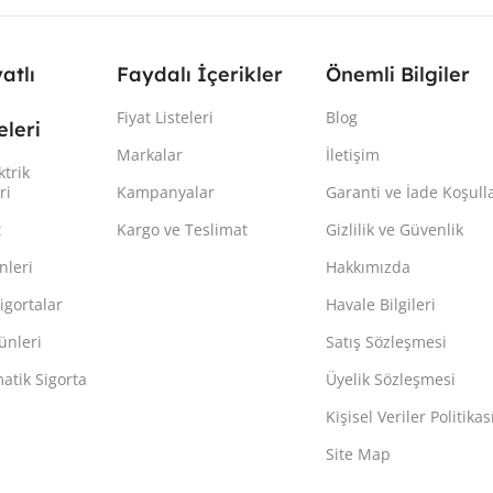
yatlı
Faydalı İçerikler
Önemli Bilgiler
Fiyat Listeleri
Blog
leri
Markalar
İletişim
ktrik
ri
Kampanyalar
Garanti ve İade Koşulla
t
Kargo ve Teslimat
Gizlilik ve Güvenlik
nleri
Hakkımızda
igortalar
Havale Bilgileri
ünleri
Satış Sözleşmesi
atik Sigorta
Üyelik Sözleşmesi
Kişisel Veriler Politikas
Site Map