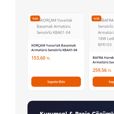
%60
%58
KORÇAM Yuvarlak Basamak
Armatürü Sensörlü KBA01-04
153,60
BAFRA Hareke
TL
Armatürü Sa
Ledli Beyaz 
259,56
TL
Sepete Ekle
Sep
Kurumsal & Proje Çözüml