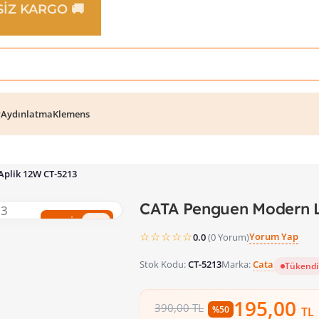
TSİZ KARGO 🚚
r
Aydınlatma
Klemens
plik 12W CT-5213
CATA Penguen Modern L
%50 İndirim
☆☆☆☆☆
Yorum Yap
0.0
(0 Yorum)
Stok Kodu:
CT-5213
Marka:
Cata
Tükendi
195,00
390,00 TL
%50
TL