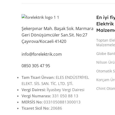
En iyi fi
Elektrik
Şekerpınar Mah. Başak Sok. Marmara
Malzeme
Geri Dönüşümcüler San.Sit. No:27
Toptan Ele
Çayırova/Kocaeli 41420
Malzemele
Globe Ban
info@forelektrik.com
Nilson Ürü
0850 305 47 95
Otomatik S
Tam Ticari Ünvan:
ELES ENDÜSTRİYEL
Korçam Ür
ELEKT. SİS. SAN. TİC. LTD. ŞTİ.
Chint Otom
Vergi Dairesi:
İlyasbey Vergi Dairesi
Vergi Numarası:
331 050 88 13
MERSİS No:
0331050881300013
Ticaret Sicil No:
20686