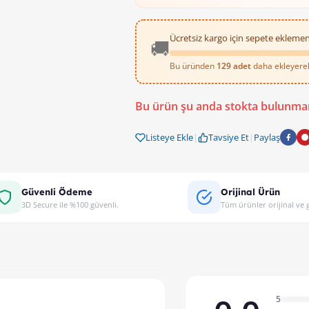
Ücretsiz kargo için sepete eklemen
🚚
Bu üründen
129 adet
daha ekleyerek 
Bu ürün şu anda stokta bulunma
Listeye Ekle
|
Tavsiye Et
|
Paylaş
Güvenli Ödeme
Orijinal Ürün
3D Secure ile %100 güvenli.
Tüm ürünler orijinal ve g
5