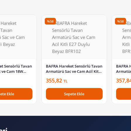
%58
%58
t Sensörlü Tavan
BAFRA Hareket Sensörlü Tavan
BAFRA H
c ve Cam 18W
Armatürü Sac ve Cam Acil Kitli
Armatürü
BFR103
E27 Duylu Beyaz BFR102
Ledli B
355,82
357,8
TL
ete Ekle
Sepete Ekle
eri