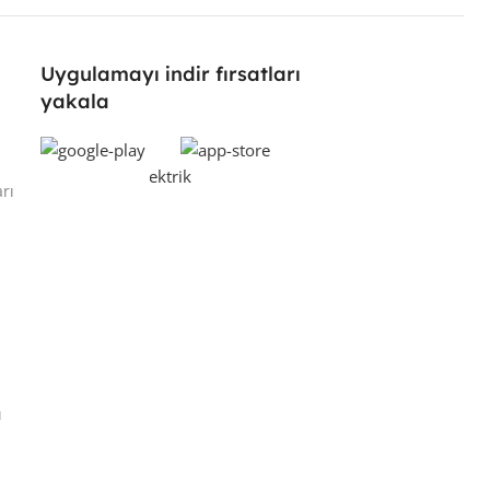
Uygulamayı indir fırsatları
yakala
rı
ı