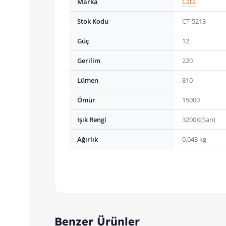
Marka
Cata
Stok Kodu
CT-5213
Güç
12
Gerilim
220
Lümen
810
Ömür
15000
Işık Rengi
3200K(Sarı)
Ağırlık
0.043 kg
Benzer Ürünler