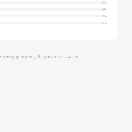
0%
0%
0%
0%
orum yapılmamış. İlk yorumu siz yazın!
n
.