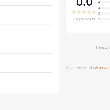
0.0
4
3
☆☆☆☆☆
2
0 değerlendirme
1
Henüz y
Yorum yapmak için
giriş yapı