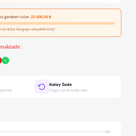
iz gereken tutar:
25.000,00 ₺
ücretsiz kargoya ulaşabilirsiniz!
maktadır.
Kolay İade
arantili.
14 gün içinde kolay iade.
0%