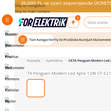
25.000 TL ve üzeri alışverişlerde ÜCRE
Skip to navigation
Skip to main content
3
Tüm Kategoriler
Fiş Ve Priz
Globe Bant
Şalt Malzemele
Anasayfa
›
Aydınlatma
›
CATA Penguen Modern Led A