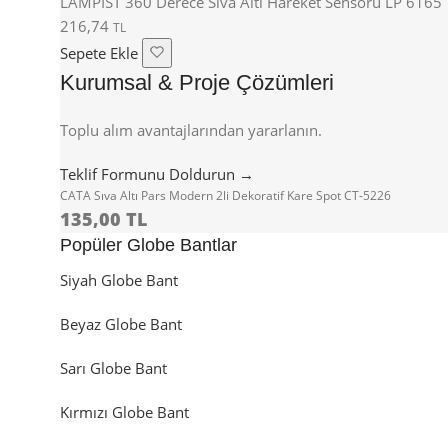
LAMPİST 360 Derece Sıva Altı Hareket Sensörü LP 6165
216,74
TL
Sepete Ekle
Kurumsal & Proje Çözümleri
Toplu alım avantajlarından yararlanın.
Teklif Formunu Doldurun →
CATA Sıva Altı Pars Modern 2li Dekoratif Kare Spot CT-5226
135,00 TL
Popüler Globe Bantlar
Siyah Globe Bant
Beyaz Globe Bant
Sarı Globe Bant
Kırmızı Globe Bant