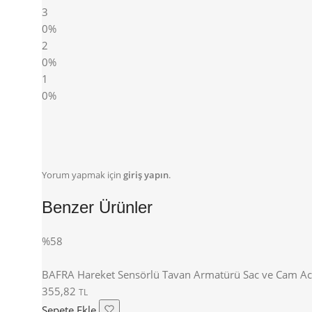
3
0%
2
0%
1
0%
Yorum yapmak için
giriş yapın
.
Benzer Ürünler
%58
BAFRA Hareket Sensörlü Tavan Armatürü Sac ve Cam Aci
355,82
TL
Sepete Ekle