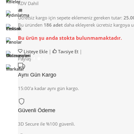
KDV Dahil
🚚
Ücretsiz kargo için sepete eklemeniz gereken tutar:
25.0
Bu üründen
186 adet
daha ekleyerek ücretsiz kargoya ula
Bu ürün şu anda stokta bulunmamaktadır.
Listeye Ekle
|
Tavsiye Et
|
Paylaş
Aynı Gün Kargo
15:00'a kadar aynı gün kargo.
Güvenli Ödeme
3D Secure ile %100 güvenli.