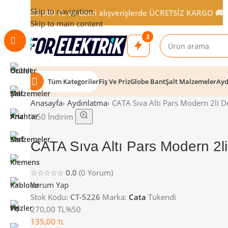
Skip to navigation
25.000 TL ve üzeri alışverişlerde ÜCRETSİZ KARGO 🚚
Skip to main content
3
Tüm Kategoriler
Fiş Ve Priz
Globe Bant
Şalt Malzemeler
Ayd
Anasayfa
›
Aydınlatma
›
CATA Sıva Altı Pars Modern 2li D
%50 İndirim
CATA Sıva Altı Pars Modern 2l
☆☆☆☆☆
0.0
(0 Yorum)
Yorum Yap
Stok Kodu:
CT-5226
Marka:
Cata
Tükendi
270,00 TL
%50
135,00
TL