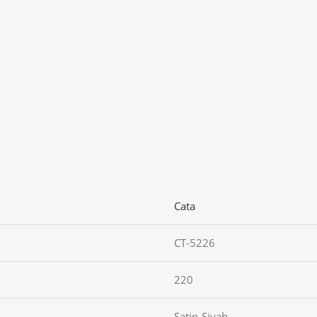
Cata
CT-5226
220
Satin-Siyah