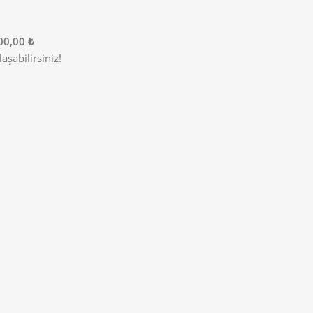
00,00 ₺
şabilirsiniz!