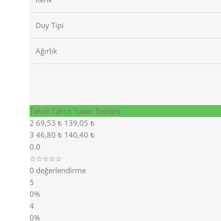
Duy Tipi
Ağırlık
Taksit
Taksit Tutarı
Toplam
2
69,53 ₺
139,05 ₺
3
46,80 ₺
140,40 ₺
0.0
☆☆☆☆☆
0 değerlendirme
5
0%
4
0%