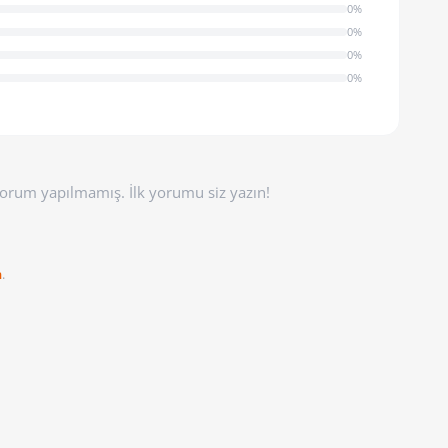
0%
0%
0%
0%
orum yapılmamış. İlk yorumu siz yazın!
n
.