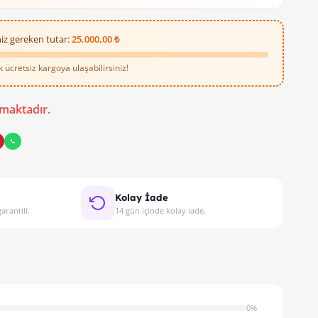
iz gereken tutar:
25.000,00 ₺
ücretsiz kargoya ulaşabilirsiniz!
maktadır.
Kolay İade
arantili.
14 gün içinde kolay iade.
0%