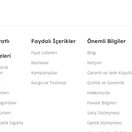
yatlı
Faydalı İçerikler
Önemli Bilgiler
Fiyat Listeleri
Blog
leri
Markalar
İletişim
ktrik
ri
Kampanyalar
Garanti ve İade Koşulla
t
Kargo ve Teslimat
Gizlilik ve Güvenlik
nleri
Hakkımızda
igortalar
Havale Bilgileri
ünleri
Satış Sözleşmesi
atik Sigorta
Üyelik Sözleşmesi