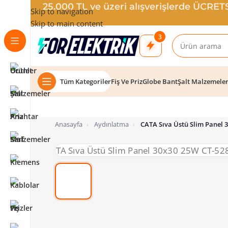
25.000 TL ve üzeri alışverişlerde ÜCRE
Skip to navigation
Skip to main content
3
Tüm Kategoriler
Fiş Ve Priz
Globe Bant
Şalt Malzemele
Anasayfa
›
Aydınlatma
›
CATA Sıva Üstü Slim Panel 