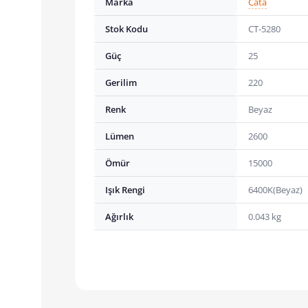
Marka
Cata
Stok Kodu
CT-5280
Güç
25
Gerilim
220
Renk
Beyaz
Lümen
2600
Ömür
15000
Işık Rengi
6400K(Beyaz)
Ağırlık
0.043 kg