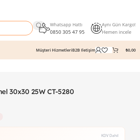
Whatsapp Hattı
Aynı Gün Kargo!
0850 305 47 95
Hemen incele
₺
0,00
Müşteri Hizmetleri
B2B Iletişim
nel 30x30 25W CT-5280
KDV Dahil