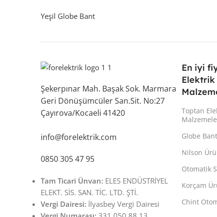
Yeşil Globe Bant
En iyi fi
Elektrik
Şekerpınar Mah. Başak Sok. Marmara
Malzeme
Geri Dönüşümcüler San.Sit. No:27
Toptan Ele
Çayırova/Kocaeli 41420
Malzemele
Globe Ban
info@forelektrik.com
Nilson Ürü
0850 305 47 95
Otomatik S
Tam Ticari Ünvan:
ELES ENDÜSTRİYEL
Korçam Ür
ELEKT. SİS. SAN. TİC. LTD. ŞTİ.
Chint Otom
Vergi Dairesi:
İlyasbey Vergi Dairesi
Vergi Numarası:
331 050 88 13