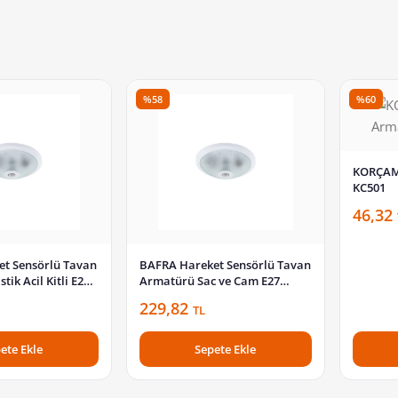
%58
%60
KORÇAM 
KC501
46,32
t Sensörlü Tavan
BAFRA Hareket Sensörlü Tavan
ik Acil Kitli E27
Armatürü Sac ve Cam E27
BFR102-P
Duylu Beyaz BFR101
229,82
TL
ete Ekle
Sepete Ekle