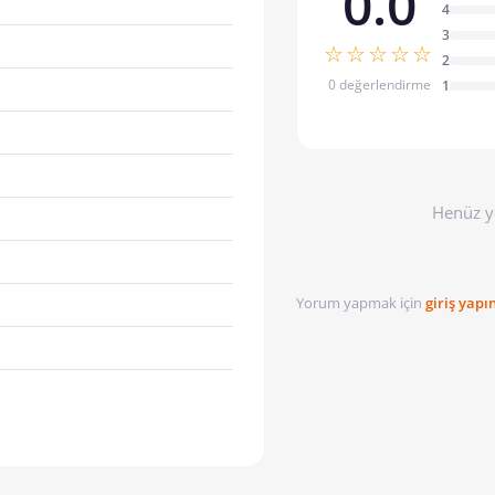
0.0
4
3
☆☆☆☆☆
2
0 değerlendirme
1
Henüz y
Yorum yapmak için
giriş yapı