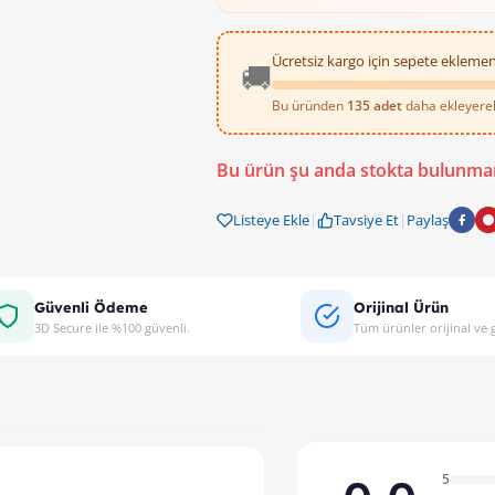
Ücretsiz kargo için sepete eklemen
🚚
Bu üründen
135 adet
daha ekleyerek 
Bu ürün şu anda stokta bulunma
Listeye Ekle
|
Tavsiye Et
|
Paylaş
Güvenli Ödeme
Orijinal Ürün
3D Secure ile %100 güvenli.
Tüm ürünler orijinal ve g
5