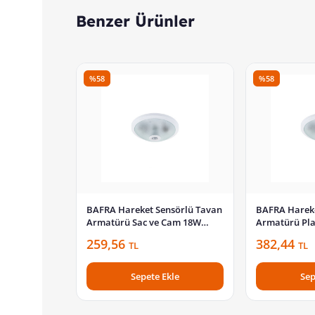
Benzer Ürünler
%58
%58
BAFRA Hareket Sensörlü Tavan
BAFRA Hareke
Armatürü Sac ve Cam 18W
Armatürü Plast
Ledli Beyaz BFR103
Duylu Beyaz 
259,56
382,44
TL
TL
Sepete Ekle
Sep