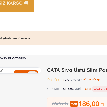
TSİZ KARGO 🚚
r
Aydınlatma
Klemens
30x30 25W CT-5280
CATA Sıva Üstü Slim Pa
%50 İndirim
☆☆☆☆☆
Yorum Yap
0.0
(0 Yorum)
Stok Kodu:
CT-5280
Marka:
Cata
Tükendi
186,00
372,00 TL
%50
TL