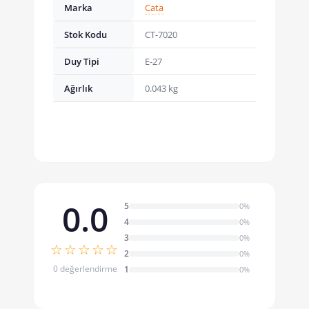
Marka
Cata
Stok Kodu
CT-7020
Duy Tipi
E-27
Ağırlık
0.043 kg
0.0
5
0%
4
0%
3
0%
☆☆☆☆☆
2
0%
0 değerlendirme
1
0%