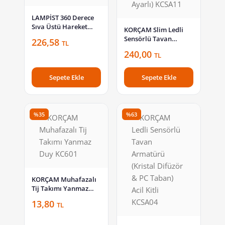
LAMPİST 360 Derece
Sıva Üstü Hareket
KORÇAM Slim Ledli
Sensörü LP 6161
Sensörlü Tavan
226,58
TL
Armatürü (Otomatik
240,00
TL
Ayarlı) KCSA11
Sepete Ekle
Sepete Ekle
%35
%63
KORÇAM Muhafazalı
Tij Takımı Yanmaz
Duy KC601
13,80
TL