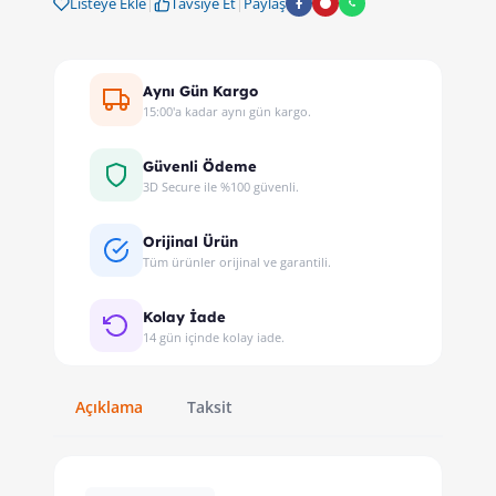
Listeye Ekle
|
Tavsiye Et
|
Paylaş
Aynı Gün Kargo
15:00'a kadar aynı gün kargo.
Güvenli Ödeme
3D Secure ile %100 güvenli.
Orijinal Ürün
Tüm ürünler orijinal ve garantili.
Kolay İade
14 gün içinde kolay iade.
Açıklama
Taksit