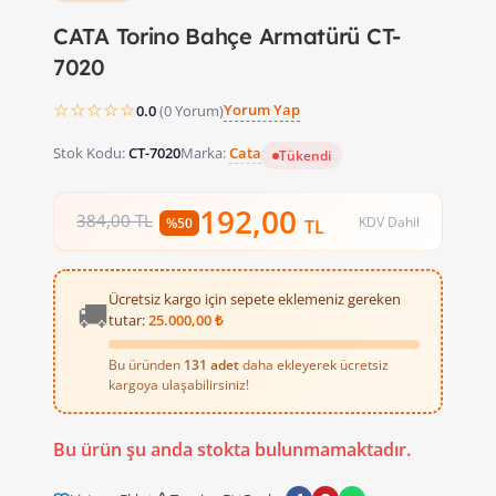
CATA Torino Bahçe Armatürü CT-
7020
☆☆☆☆☆
Yorum Yap
0.0
(0 Yorum)
Stok Kodu:
CT-7020
Marka:
Cata
Tükendi
192,00
384,00 TL
KDV Dahil
%50
TL
Ücretsiz kargo için sepete eklemeniz gereken
🚚
tutar:
25.000,00 ₺
Bu üründen
131 adet
daha ekleyerek ücretsiz
kargoya ulaşabilirsiniz!
Bu ürün şu anda stokta bulunmamaktadır.