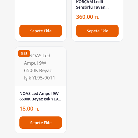
KORÇAM Ledli
Sensörlü Tavan
Armatürü (Kristal
360,00
TL
Difüzör & PC Taban)
Acil Kitli KCSA04
Sepete Ekle
Sepete Ekle
%63
NOAS Led Ampul 9W
6500K Beyaz Işık YL95-
9011
18,00
TL
Sepete Ekle