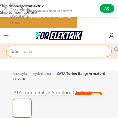
Skip to navigation
Forelektrik
✕
AÇ
Uygulamada aç & daha iyi deneyim
Skip to main content
25.000 TL ve üzeri alışverişlerde ÜCRETSİZ KARGO 🚚
Anasayfa
›
Aydınlatma
›
CATA Torino Bahçe Armatürü
CT-7020
%50 İndirim