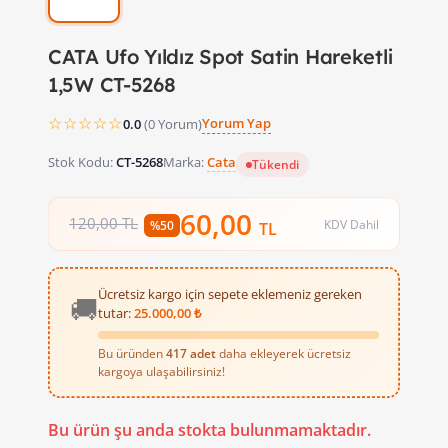
CATA Ufo Yıldız Spot Satin Hareketli
1,5W CT-5268
☆☆☆☆☆
Yorum Yap
0.0
(0 Yorum)
Stok Kodu:
CT-5268
Marka:
Cata
Tükendi
60,00
120,00 TL
KDV Dahil
%50
TL
Ücretsiz kargo için sepete eklemeniz gereken
🚚
tutar:
25.000,00 ₺
Bu üründen
417 adet
daha ekleyerek ücretsiz
kargoya ulaşabilirsiniz!
Bu ürün şu anda stokta bulunmamaktadır.