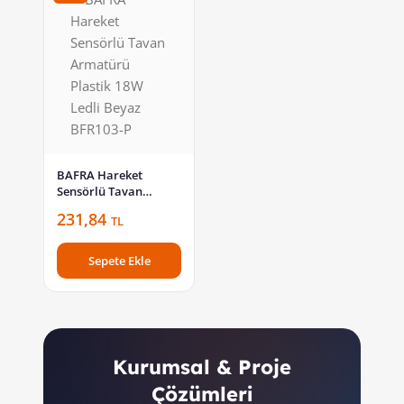
BAFRA Hareket
Sensörlü Tavan
Armatürü Plastik 18W
231,84
TL
Ledli Beyaz BFR103-P
Sepete Ekle
Kurumsal & Proje
Çözümleri