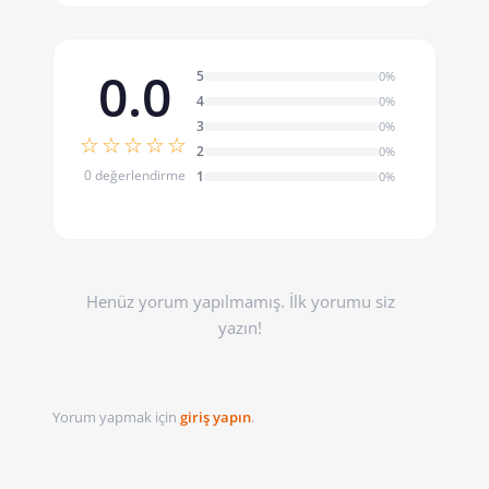
0.0
5
0%
4
0%
3
0%
☆☆☆☆☆
2
0%
0 değerlendirme
1
0%
Henüz yorum yapılmamış. İlk yorumu siz
yazın!
Yorum yapmak için
giriş yapın
.