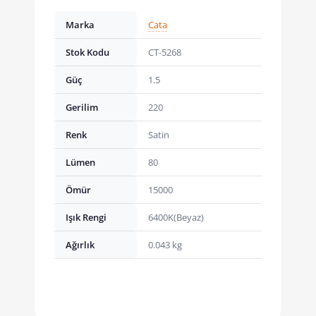
Marka
Cata
Stok Kodu
CT-5268
Güç
1.5
Gerilim
220
Renk
Satin
Lümen
80
Ömür
15000
Işık Rengi
6400K(Beyaz)
Ağırlık
0.043 kg