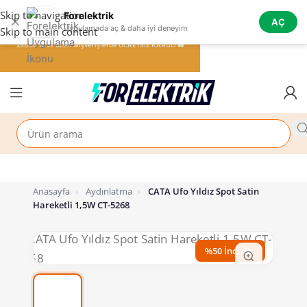
Skip to navigation
Forelektrik
✕
AÇ
Uygulamada aç & daha iyi deneyim
Skip to main content
25.000 TL ve üzeri alışverişlerde ÜCRETSİZ KARGO 🚚
Anasayfa
›
Aydınlatma
›
CATA Ufo Yıldız Spot Satin
Hareketli 1,5W CT-5268
%50 İndirim