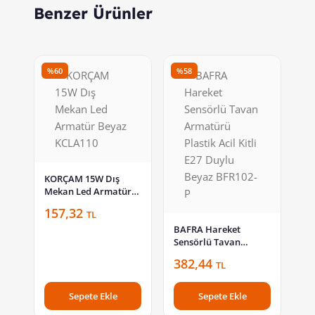
Benzer Ürünler
%60
%58
KORÇAM 15W Dış
Mekan Led Armatür
Beyaz KCLA110
157,32
TL
BAFRA Hareket
Sensörlü Tavan
Armatürü Plastik Acil
382,44
TL
Kitli E27 Duylu Beyaz
BFR102-P
Sepete Ekle
Sepete Ekle