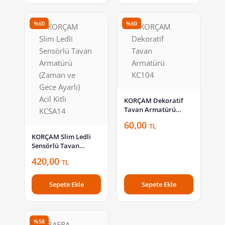
%60
%60
KORÇAM Dekoratif
Tavan Armatürü
KC104
60,00
TL
KORÇAM Slim Ledli
Sensörlü Tavan
Armatürü (Zaman ve
420,00
TL
Gece Ayarlı) Acil Kitli
KCSA14
Sepete Ekle
Sepete Ekle
%58