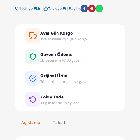
Listeye Ekle
|
Tavsiye Et
|
Paylaş
Aynı Gün Kargo
15:00'a kadar aynı gün kargo.
Güvenli Ödeme
3D Secure ile %100 güvenli.
Orijinal Ürün
Tüm ürünler orijinal ve garantili.
Kolay İade
14 gün içinde kolay iade.
Açıklama
Taksit