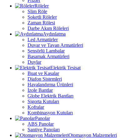
Prizler
Röleler
Slim Röle
Soketli Röleler
Zaman Rölesi
Darbe Akım Röleleri
Aydınlatma
Led Armatürler
Duvar ve Tavan Armatürleri
Sensörlü Lambalar
Basamak Armatürleri
Duylar
Elektrik Tesisat
Buat ve Kasalar
Diafon Sistemleri
Havalandırma Ürünleri
İzole Bantlar
Globe Elektrik Bantları
Sigorta Kutuları
Kofralar
Kombinasyon Kutuları
Panolar
ABS Panolar
Şantiye Panoları
Otomasyon Malzemeleri