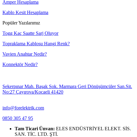
Amper Hesaplama
Kablo Kesit Hesaplama
Popüler Yazılarımız
Togg Kaç Saatte Sarj Oluyor
Topraklama Kablosu Hangi Renk?
Vavien Anahtar Nedir?
Konnektör Nedir?
Şekerpınar Mah. Başak Sok. Marmara Geri Dönüşümcüler San.Sit.
No:27 Çayırova/Kocaeli 41420
info@forelektrik.com
0850 305 47 95
Tam Ticari Ünvan:
ELES ENDÜSTRİYEL ELEKT. SİS.
SAN. TİC. LTD. ŞTİ.