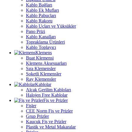
Kablo Bağları
Kablo Ek Mufları
Kablo Pabuçları
Kablo Rakoru
Kablo Uçları ve Yüksükler
Pano Prizi
Kablo Kanalları
Topraklama Ürünleri
Kablo Toplayıcı
Klemens
Buat Klemensi
Klemens Aksesuarları
Sıra Klemensler
Soketli Klemensler
Ray Klemensler
Kablolar
Alçak Gerilim Kabloları
Halojen Free Kablolar
Fiş ve Prizler
Fişler
CEE Norm Fiş ve Prizler
Grup Prizler
Kauçuk Fiş ve Prizler
Plastik ve Metal Makaralar