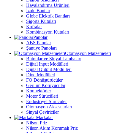
Havalandırma Ürünleri
İzole Bantlar
Globe Elektrik Bantları
Sigorta Kutuları
Kofralar
Kombinasyon Kutuları
Panolar
ABS Panolar
Şantiye Panoları
Otomasyon Malzemeleri
Butonlar ve Sinyal Lambaları
Dijital Input Modülleri
Dijital Output Modülleri
Diod Modülleri
FO Dönüştürücüler
Gerilim Koruyucular
Konnektörler
Motor Sürücüleri
Endüstriyel Sürücüler
Otomasyon Aksesuarları
Sinyal Çeviriciler
Markalar
Nilson Priz
Nilson Akım Korumalı Priz