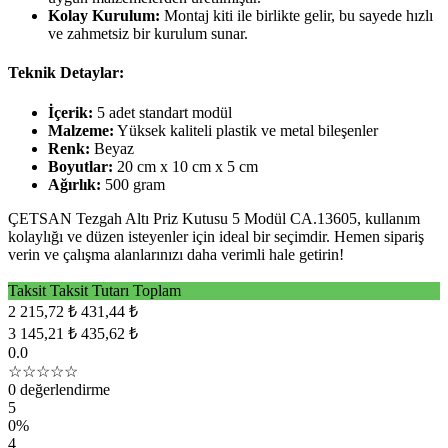
Kolay Kurulum:
Montaj kiti ile birlikte gelir, bu sayede hızlı
ve zahmetsiz bir kurulum sunar.
Teknik Detaylar:
İçerik:
5 adet standart modül
Malzeme:
Yüksek kaliteli plastik ve metal bileşenler
Renk:
Beyaz
Boyutlar:
20 cm x 10 cm x 5 cm
Ağırlık:
500 gram
ÇETSAN Tezgah Altı Priz Kutusu 5 Modül CA.13605, kullanım
kolaylığı ve düzen isteyenler için ideal bir seçimdir. Hemen sipariş
verin ve çalışma alanlarınızı daha verimli hale getirin!
Taksit
Taksit Tutarı
Toplam
2
215,72 ₺
431,44 ₺
3
145,21 ₺
435,62 ₺
0.0
☆☆☆☆☆
0 değerlendirme
5
0%
4