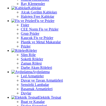
Ray Klemensler
Kablolar
Alçak Gerilim Kabloları
Halojen Free Kablolar
Fiş ve Prizler
Fişler
CEE Norm Fiş ve Prizler
Grup Prizler
Kauçuk Fiş ve Prizler
Plastik ve Metal Makaralar
Prizler
Röleler
Slim Röle
Soketli Röleler
Zaman Rölesi
Darbe Akım Röleleri
Aydınlatma
Led Armatürler
Duvar ve Tavan Armatürleri
Sensörlü Lambalar
Basamak Armatürleri
Duylar
Elektrik Tesisat
Buat ve Kasalar
Diafon Sistemleri