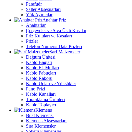
Parafudr
Şalter Aksesuarları
Yük Ayırıcılar
Anahtar Priz
Anahtarlar
Çerçeveler ve Sıva Üstü Kasalar
Priz Kutuları ve Kasaları
Prizler
Telefon Nümeris-Data Prizleri
Sarf Malzemeler
Dağıtım Ünitesi
Kablo Bağları
Kablo Ek Mufları
Kablo Pabuçları
Kablo Rakoru
Kablo Uçları ve Yüksükler
Pano Prizi
Kablo Kanalları
Topraklama Ürünleri
Kablo Toplayıcı
Klemens
Buat Klemensi
Klemens Aksesuarları
Sıra Klemensler
Soketli Klemensler