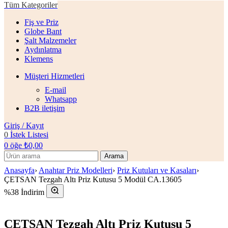
Tüm Kategoriler
Fiş ve Priz
Globe Bant
Şalt Malzemeler
Aydınlatma
Klemens
Müşteri Hizmetleri
E-mail
Whatsapp
B2B iletişim
Giriş / Kayıt
0
İstek Listesi
0
öğe
₺
0,00
Arama
Anasayfa
›
Anahtar Priz Modelleri
›
Priz Kutuları ve Kasaları
›
ÇETSAN Tezgah Altı Priz Kutusu 5 Modül CA.13605
%38 İndirim
ÇETSAN Tezgah Altı Priz Kutusu 5