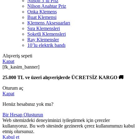
Nilson 3’lü Priz
Nilson Anahtar Priz
Onka Klemens
Buat Klemensi
Klemens Aksesuarları
Sıra Klemensleri
Soketli Klemensleri
Ray Klemensler
10’lu elektrik bandı
Alışveriş sepeti
Kapat
[fk_kasim_banner]
25.000 TL ve üzeri alışverişlerde ÜCRETSİZ KARGO 🚚
Oturum aç
Kapat
Henüz hesabınız yok mu?
Bir Hesap Oluşturun
Web sitemizdeki deneyiminizi iyileştirmek için çerezler
kullanıyoruz. Bu web sitesinde gezinerek çerez kullanımımızı kabul
etmiş olursunuz.
Kabul et