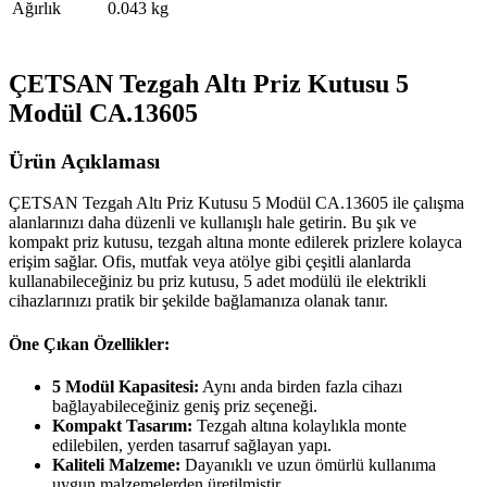
Ağırlık
0.043 kg
ÇETSAN Tezgah Altı Priz Kutusu 5
Modül CA.13605
Ürün Açıklaması
ÇETSAN Tezgah Altı Priz Kutusu 5 Modül CA.13605 ile çalışma
alanlarınızı daha düzenli ve kullanışlı hale getirin. Bu şık ve
kompakt priz kutusu, tezgah altına monte edilerek prizlere kolayca
erişim sağlar. Ofis, mutfak veya atölye gibi çeşitli alanlarda
kullanabileceğiniz bu priz kutusu, 5 adet modülü ile elektrikli
cihazlarınızı pratik bir şekilde bağlamanıza olanak tanır.
Öne Çıkan Özellikler:
5 Modül Kapasitesi:
Aynı anda birden fazla cihazı
bağlayabileceğiniz geniş priz seçeneği.
Kompakt Tasarım:
Tezgah altına kolaylıkla monte
edilebilen, yerden tasarruf sağlayan yapı.
Kaliteli Malzeme:
Dayanıklı ve uzun ömürlü kullanıma
uygun malzemelerden üretilmiştir.