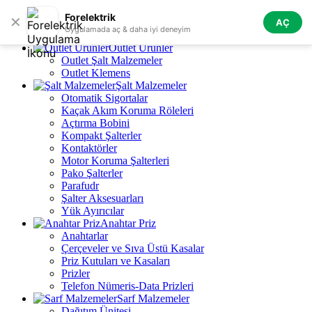
Skip to navigation
Skip to main content
Forelektrik
✕
AÇ
Tüm Kategoriler
Uygulamada aç & daha iyi deneyim
Outlet Ürünler
Outlet Şalt Malzemeler
Outlet Klemens
Şalt Malzemeler
Otomatik Sigortalar
Kaçak Akım Koruma Röleleri
Açtırma Bobini
Kompakt Şalterler
Kontaktörler
Motor Koruma Şalterleri
Pako Şalterler
Parafudr
Şalter Aksesuarları
Yük Ayırıcılar
Anahtar Priz
Anahtarlar
Çerçeveler ve Sıva Üstü Kasalar
Priz Kutuları ve Kasaları
Prizler
Telefon Nümeris-Data Prizleri
Sarf Malzemeler
Dağıtım Ünitesi