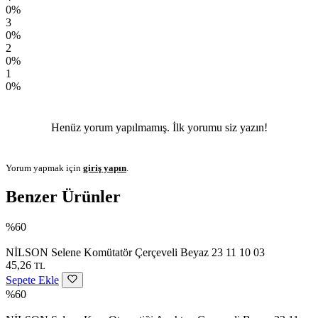
0%
3
0%
2
0%
1
0%
Henüz yorum yapılmamış. İlk yorumu siz yazın!
Yorum yapmak için
giriş yapın
.
Benzer Ürünler
%60
NİLSON Selene Komütatör Çerçeveli Beyaz 23 11 10 03
45,26
TL
Sepete Ekle
%60