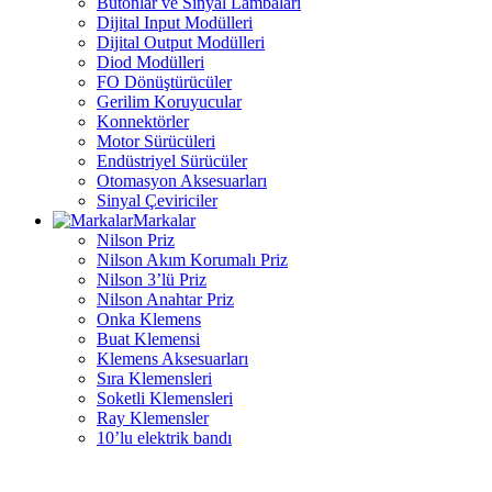
Butonlar ve Sinyal Lambaları
Dijital Input Modülleri
Dijital Output Modülleri
Diod Modülleri
FO Dönüştürücüler
Gerilim Koruyucular
Konnektörler
Motor Sürücüleri
Endüstriyel Sürücüler
Otomasyon Aksesuarları
Sinyal Çeviriciler
Markalar
Nilson Priz
Nilson Akım Korumalı Priz
Nilson 3’lü Priz
Nilson Anahtar Priz
Onka Klemens
Buat Klemensi
Klemens Aksesuarları
Sıra Klemensleri
Soketli Klemensleri
Ray Klemensler
10’lu elektrik bandı