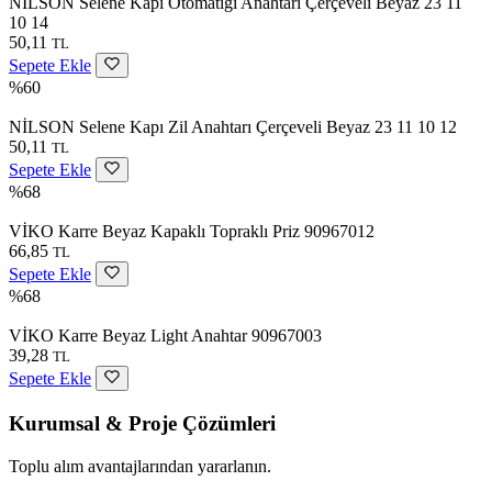
NİLSON Selene Kapı Otomatiği Anahtarı Çerçeveli Beyaz 23 11
10 14
50,11
TL
Sepete Ekle
%60
NİLSON Selene Kapı Zil Anahtarı Çerçeveli Beyaz 23 11 10 12
50,11
TL
Sepete Ekle
%68
VİKO Karre Beyaz Kapaklı Topraklı Priz 90967012
66,85
TL
Sepete Ekle
%68
VİKO Karre Beyaz Light Anahtar 90967003
39,28
TL
Sepete Ekle
Kurumsal & Proje Çözümleri
Toplu alım avantajlarından yararlanın.