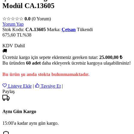
Modül CA.13605
☆☆☆☆☆
0.0
(0 Yorum)
Yorum Yap
Stok Kodu:
CA.13605
Marka:
Çetsan
Tükendi
675,60 TL
%38
KDV Dahil
🚚
Ücretsiz kargo için sepete eklemeniz gereken tutar:
25.000,00 ₺
Bu üründen
60 adet
daha ekleyerek ücretsiz kargoya ulaşabilirsiniz!
Bu ürün şu anda stokta bulunmamaktadır.
Listeye Ekle
|
Tavsiye Et
|
Paylaş
Aynı Gün Kargo
15:00'a kadar aynı gün kargo.