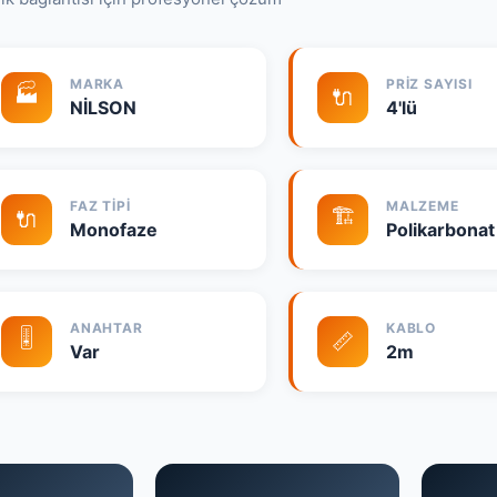
MARKA
PRIZ SAYISI
🏭
🔌
NİLSON
4'lü
FAZ TIPI
MALZEME
🏗️
🔌
Monofaze
Polikarbonat
ANAHTAR
KABLO
🎚️
📏
Var
2m