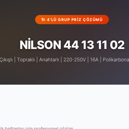
🔌 4'LÜ GRUP PRIZ ÇÖZÜMÜ
NİLSON 44 13 11 02
Çıkışlı | Topraklı | Anahtarlı | 220-250V | 16A | Polikarbon
rik bağlantısı için profesyonel çözüm