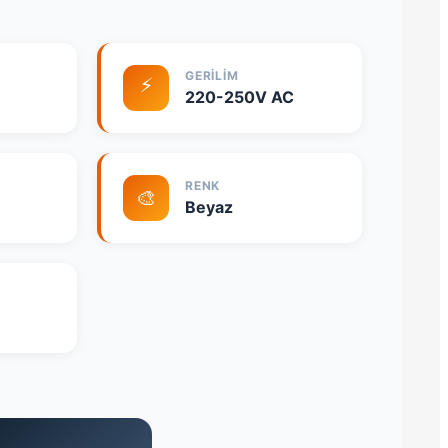
GERILIM
⚡
220-250V AC
RENK
🎨
Beyaz