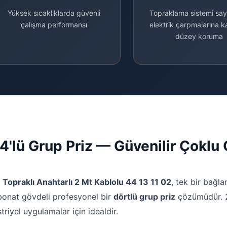
Yüksek sıcaklıklarda güvenli
Topraklama sistemi sa
çalışma performansı
elektrik çarpmalarına ka
düzey koruma
4'lü Grup Priz — Güvenilir Çokl
Topraklı Anahtarlı 2 Mt Kablolu 44 13 11 02
, tek bir bağl
bonat gövdeli profesyonel bir
dörtlü grup priz
çözümüdür. 2
iyel uygulamalar için idealdir.