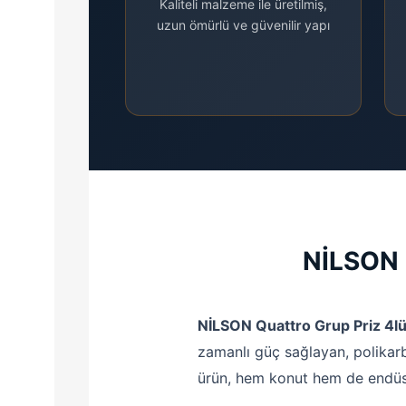
Kaliteli malzeme ile üretilmiş,
uzun ömürlü ve güvenilir yapı
NİLSON 
NİLSON Quattro Grup Priz 4lü 
zamanlı güç sağlayan, polikar
ürün, hem konut hem de endüstr