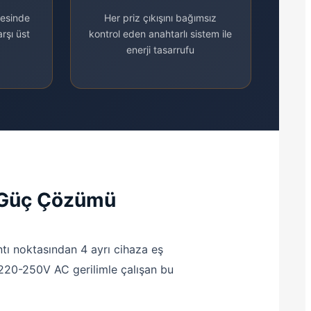
yesinde
Her priz çıkışını bağımsız
rşı üst
kontrol eden anahtarlı sistem ile
enerji tasarrufu
u Güç Çözümü
antı noktasından 4 ayrı cihaza eş
20-250V AC gerilimle çalışan bu