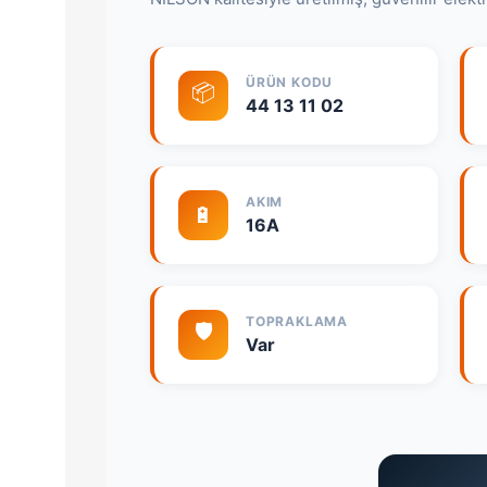
ÜRÜN KODU
📦
44 13 11 02
AKIM
🔋
16A
TOPRAKLAMA
🛡️
Var