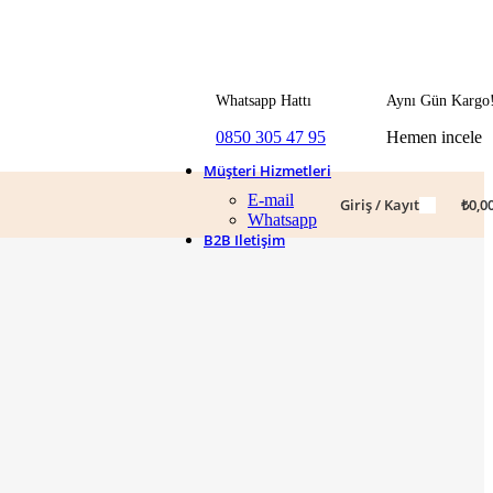
Whatsapp Hattı
Aynı Gün Kargo
0850 305 47 95
Hemen incele
Müşteri Hizmetleri
E-mail
Giriş / Kayıt
₺
0,0
Whatsapp
B2B Iletişim