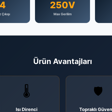
4
250V
z Çıkışı
Max Gerilim
Ürün Avantajları
🌡️
🛡️
Isı Direnci
Topraklı Güven