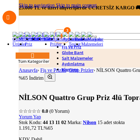
Skip to navigation
Skip to main content
25.000 TL ve üzeri alışverişlerde ÜCRETSİZ KARGO 
3
Fiş Ve Priz
Globe Bant
Şalt Malzemeler
Tüm Kategoriler
Aydınlatma
Klemens
Anasayfa
›
Fiş ve Prizler
›
Grup Prizler
›
NİLSON Quattro Grup 
%65 İndirim
NİLSON Quattro Grup Priz 4lü Toprak
☆☆☆☆☆
0.0
(0 Yorum)
Yorum Yap
Stok Kodu:
44 13 11 02
Marka:
Nilson
15 adet stokta
1.191,72 TL
%65
KDV Dahil