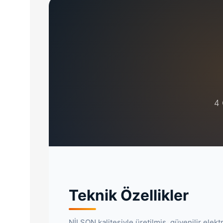
4 
Teknik Özellikler
NİLSON kalitesiyle üretilmiş, güvenilir elekt