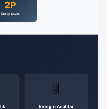
2P
Kutup Sayısı
🎚️
lik
Entegre Anahtar