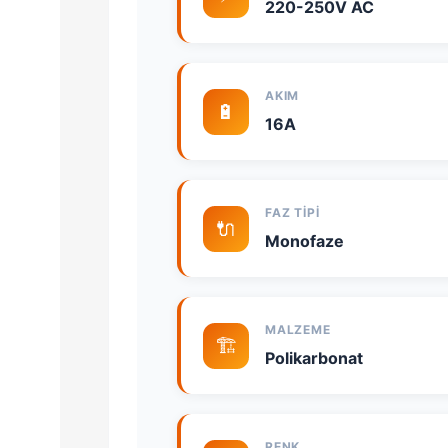
220-250V AC
AKIM
🔋
16A
FAZ TIPI
🔌
Monofaze
MALZEME
🏗️
Polikarbonat
RENK