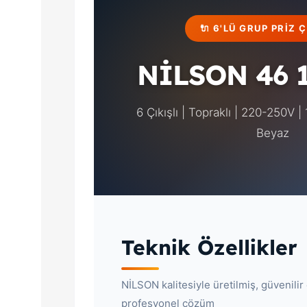
🔌 6'LÜ GRUP PRIZ
NİLSON 46 1
6 Çıkışlı | Topraklı | 220-250V |
Beyaz
Teknik Özellikler
NİLSON kalitesiyle üretilmiş, güvenilir 
profesyonel çözüm