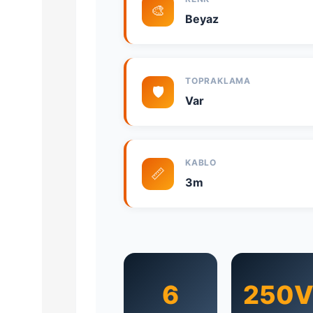
🎨
Beyaz
TOPRAKLAMA
🛡️
Var
KABLO
📏
3m
6
250