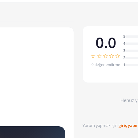
0.0
5
4
3
☆☆☆☆☆
2
0 değerlendirme
1
Henüz y
Yorum yapmak için
giriş yapı