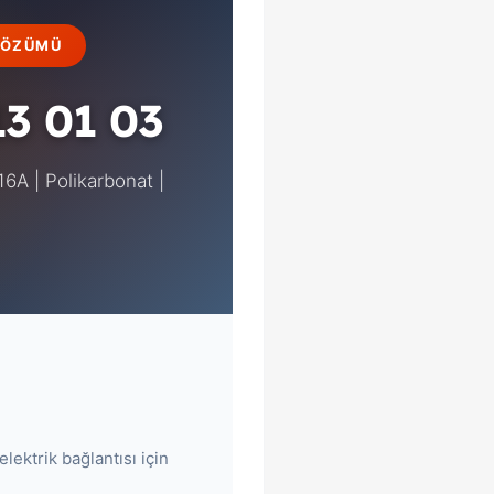
 ÇÖZÜMÜ
3 01 03
 16A | Polikarbonat |
elektrik bağlantısı için