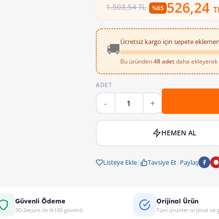
526,24
1.503,54 TL
%65
T
Ücretsiz kargo için sepete eklemen
🚚
Bu üründen
48 adet
daha ekleyerek ü
ADET
HEMEN AL
Listeye Ekle
|
Tavsiye Et
|
Paylaş
Güvenli Ödeme
Orijinal Ürün
3D Secure ile %100 güvenli.
Tüm ürünler orijinal ve g