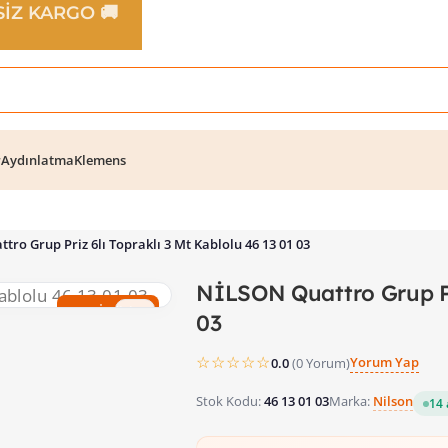
TSİZ KARGO 🚚
r
Aydınlatma
Klemens
tro Grup Priz 6lı Topraklı 3 Mt Kablolu 46 13 01 03
NİLSON Quattro Grup Pri
%65 İndirim
03
☆☆☆☆☆
Yorum Yap
0.0
(0 Yorum)
Stok Kodu:
46 13 01 03
Marka:
Nilson
14 