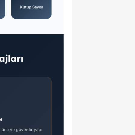
Kutup Sayısı
jları
ı
mürlü ve güvenilir yapı