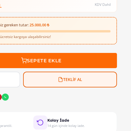
KDV Dahil
L
iz gereken tutar:
25.000,00 ₺
cretsiz kargoya ulaşabilirsiniz!
SEPETE EKLE
TEKLİF AL
Kolay İade
arantili.
14 gün içinde kolay iade.