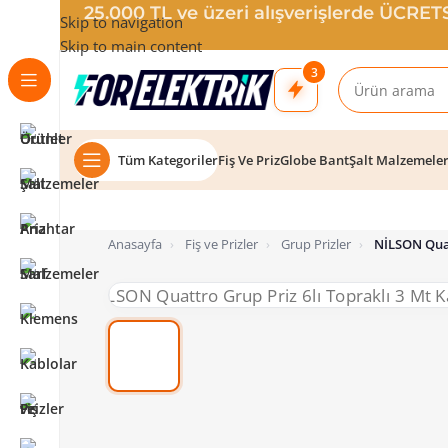
25.000 TL ve üzeri alışverişlerde ÜCRE
Skip to navigation
Skip to main content
3
Tüm Kategoriler
Fiş Ve Priz
Globe Bant
Şalt Malzemele
Anasayfa
›
Fiş ve Prizler
›
Grup Prizler
›
NİLSON Quat