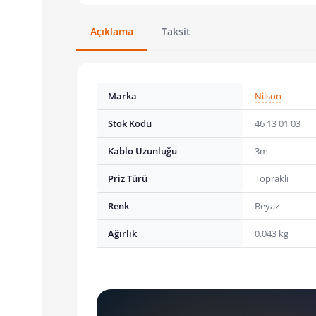
Açıklama
Taksit
Marka
Nilson
Stok Kodu
46 13 01 03
Kablo Uzunluğu
3m
Priz Türü
Topraklı
Renk
Beyaz
Ağırlık
0.043 kg