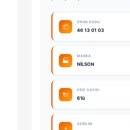
ÜRÜN KODU
📦
46 13 01 03
MARKA
🏭
NİLSON
PRIZ SAYISI
🔌
6'lü
GERILIM
⚡