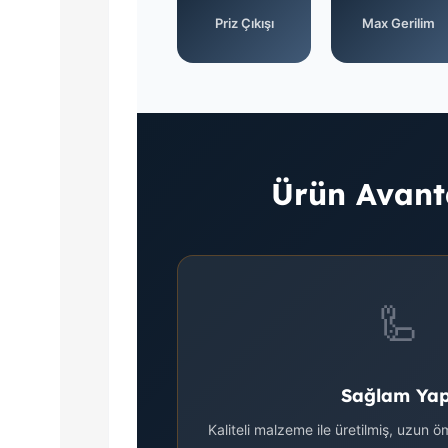
Priz Çıkışı
Max Gerilim
Ürün Avanta
🦾
Sağlam Yap
Kaliteli malzeme ile üretilmiş, uzun ö