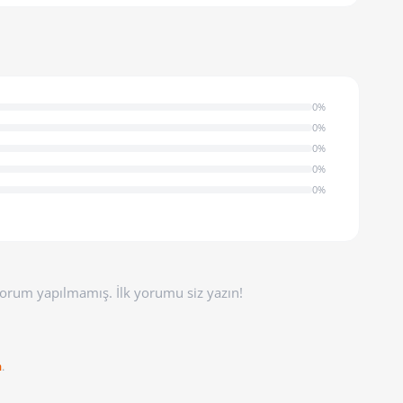
0%
0%
0%
0%
0%
orum yapılmamış. İlk yorumu siz yazın!
n
.