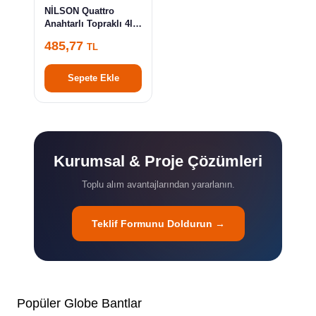
NİLSON Quattro
Anahtarlı Topraklı 4lü
Grup Priz Kablolu 3m
485,77
TL
44 13 11 03
Sepete Ekle
Kurumsal & Proje Çözümleri
Toplu alım avantajlarından yararlanın.
Teklif Formunu Doldurun →
Popüler Globe Bantlar