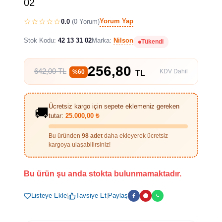
02
☆☆☆☆☆
Yorum Yap
0.0
(0 Yorum)
Stok Kodu:
42 13 31 02
Marka:
Nilson
Tükendi
256,80
642,00 TL
KDV Dahil
%60
TL
Ücretsiz kargo için sepete eklemeniz gereken
🚚
tutar:
25.000,00 ₺
Bu üründen
98 adet
daha ekleyerek ücretsiz
kargoya ulaşabilirsiniz!
Bu ürün şu anda stokta bulunmamaktadır.
Listeye Ekle
|
Tavsiye Et
|
Paylaş