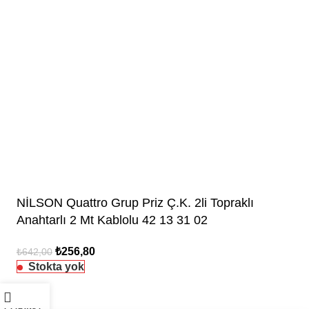
NİLSON Quattro Grup Priz Ç.K. 2li Topraklı
Anahtarlı 2 Mt Kablolu 42 13 31 02
₺
256,80
₺
642,00
Stokta yok