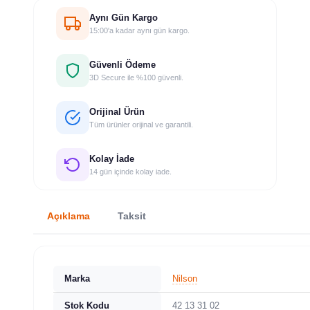
Aynı Gün Kargo
15:00'a kadar aynı gün kargo.
Güvenli Ödeme
3D Secure ile %100 güvenli.
Orijinal Ürün
Tüm ürünler orijinal ve garantili.
Kolay İade
14 gün içinde kolay iade.
Açıklama
Taksit
Marka
Nilson
Stok Kodu
42 13 31 02