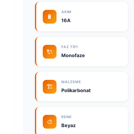
AKIM
🔋
16A
FAZ TIPI
🔌
Monofaze
MALZEME
🏗️
Polikarbonat
RENK
🎨
Beyaz