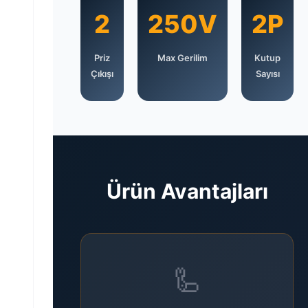
2
250V
2P
Priz
Max Gerilim
Kutup
Çıkışı
Sayısı
Ürün Avantajları
🦾