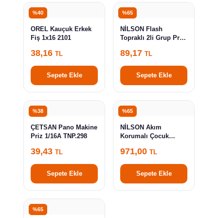
%40
%65
OREL Kauçuk Erkek
NİLSON Flash
Fiş 1x16 2101
Topraklı 2li Grup Priz
Klemensli 52 13 01 00
38,16
89,17
TL
TL
Sepete Ekle
Sepete Ekle
%38
%65
ÇETSAN Pano Makine
NİLSON Akım
Priz 1/16A TNP.298
Korumalı Çocuk
Korumalı Anahtarlı
39,43
971,00
TL
TL
Topraklı USB+TYPE-C
Girişli 3lü Grup Priz
1,5m Beyaz Blisterli
Sepete Ekle
Sepete Ekle
44 13 61 15
%65