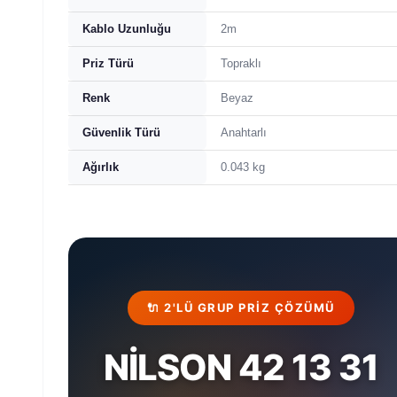
Kablo Uzunluğu
2m
Priz Türü
Topraklı
Renk
Beyaz
Güvenlik Türü
Anahtarlı
Ağırlık
0.043 kg
🔌 2'LÜ GRUP PRIZ ÇÖZÜMÜ
NİLSON 42 13 31