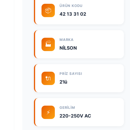
ÜRÜN KODU
📦
42 13 31 02
MARKA
🏭
NİLSON
PRIZ SAYISI
🔌
2'lü
GERILIM
⚡
220-250V AC