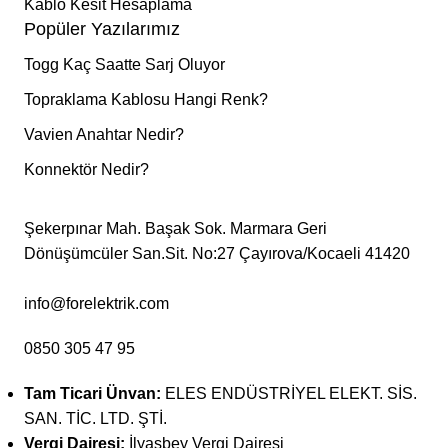
Kablo Kesit Hesaplama
Popüler Yazılarımız
Togg Kaç Saatte Sarj Oluyor
Topraklama Kablosu Hangi Renk?
Vavien Anahtar Nedir?
Konnektör Nedir?
Şekerpınar Mah. Başak Sok. Marmara Geri
Dönüşümcüler San.Sit. No:27 Çayırova/Kocaeli 41420
info@forelektrik.com
0850 305 47 95
Tam Ticari Ünvan:
ELES ENDÜSTRİYEL ELEKT. SİS.
SAN. TİC. LTD. ŞTİ.
Vergi Dairesi:
İlyasbey Vergi Dairesi