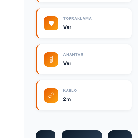
TOPRAKLAMA
🛡️
Var
ANAHTAR
🎚️
Var
KABLO
📏
2m