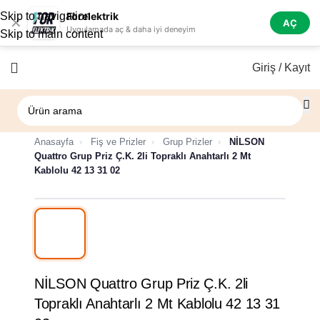
Skip to navigation
Forelektrik
✕
AÇ
Uygulamada aç & daha iyi deneyim
Skip to main content
Giriş / Kayıt
Anasayfa
›
Fiş ve Prizler
›
Grup Prizler
›
NİLSON
Quattro Grup Priz Ç.K. 2li Topraklı Anahtarlı 2 Mt
Kablolu 42 13 31 02
%60 İndirim
NİLSON Quattro Grup Priz Ç.K. 2li
Topraklı Anahtarlı 2 Mt Kablolu 42 13 31