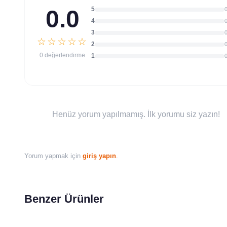
0.0
5
4
3
☆☆☆☆☆
2
0 değerlendirme
1
Henüz yorum yapılmamış. İlk yorumu siz yazın!
Yorum yapmak için
giriş yapın
.
Benzer Ürünler