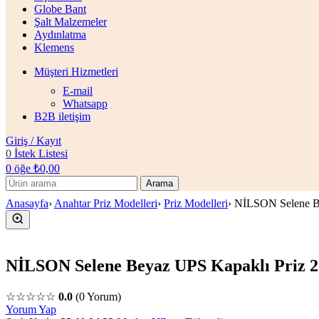
Globe Bant
Şalt Malzemeler
Aydınlatma
Klemens
Müşteri Hizmetleri
E-mail
Whatsapp
B2B iletişim
Giriş / Kayıt
0
İstek Listesi
0
öğe
₺
0,00
Arama
Anasayfa
›
Anahtar Priz Modelleri
›
Priz Modelleri
›
NİLSON Selene Be
NİLSON Selene Beyaz UPS Kapaklı Priz 23
☆☆☆☆☆
0.0
(0 Yorum)
Yorum Yap