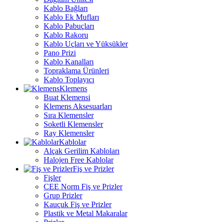
Kablo Bağları
Kablo Ek Mufları
Kablo Pabuçları
Kablo Rakoru
Kablo Uçları ve Yüksükler
Pano Prizi
Kablo Kanalları
Topraklama Ürünleri
Kablo Toplayıcı
Klemens
Buat Klemensi
Klemens Aksesuarları
Sıra Klemensler
Soketli Klemensler
Ray Klemensler
Kablolar
Alçak Gerilim Kabloları
Halojen Free Kablolar
Fiş ve Prizler
Fişler
CEE Norm Fiş ve Prizler
Grup Prizler
Kauçuk Fiş ve Prizler
Plastik ve Metal Makaralar