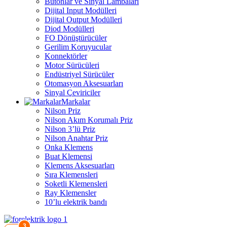
Butonlar ve Sinyal Lambaları
Dijital Input Modülleri
Dijital Output Modülleri
Diod Modülleri
FO Dönüştürücüler
Gerilim Koruyucular
Konnektörler
Motor Sürücüleri
Endüstriyel Sürücüler
Otomasyon Aksesuarları
Sinyal Çeviriciler
Markalar
Nilson Priz
Nilson Akım Korumalı Priz
Nilson 3’lü Priz
Nilson Anahtar Priz
Onka Klemens
Buat Klemensi
Klemens Aksesuarları
Sıra Klemensleri
Soketli Klemensleri
Ray Klemensler
10’lu elektrik bandı
3