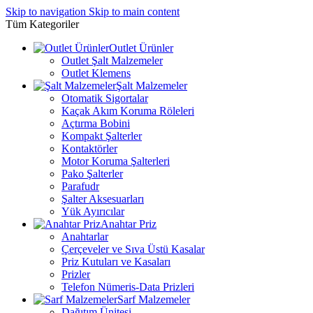
Skip to navigation
Skip to main content
Tüm Kategoriler
Outlet Ürünler
Outlet Şalt Malzemeler
Outlet Klemens
Şalt Malzemeler
Otomatik Sigortalar
Kaçak Akım Koruma Röleleri
Açtırma Bobini
Kompakt Şalterler
Kontaktörler
Motor Koruma Şalterleri
Pako Şalterler
Parafudr
Şalter Aksesuarları
Yük Ayırıcılar
Anahtar Priz
Anahtarlar
Çerçeveler ve Sıva Üstü Kasalar
Priz Kutuları ve Kasaları
Prizler
Telefon Nümeris-Data Prizleri
Sarf Malzemeler
Dağıtım Ünitesi