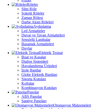
Prizler
Röleler
Slim Röle
Soketli Röleler
Zaman Rölesi
Darbe Akım Röleleri
Aydınlatma
Led Armatürler
Duvar ve Tavan Armatürleri
Sensörlü Lambalar
Basamak Armatürleri
Duylar
Elektrik Tesisat
Buat ve Kasalar
Diafon Sistemleri
Havalandırma Ürünleri
İzole Bantlar
Globe Elektrik Bantları
Sigorta Kutuları
Kofralar
Kombinasyon Kutuları
Panolar
ABS Panolar
Şantiye Panoları
Otomasyon Malzemeleri