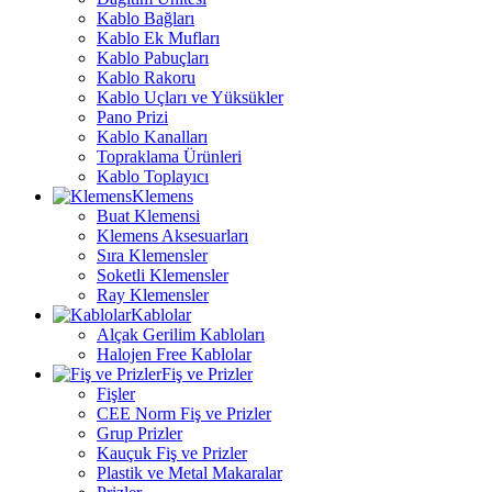
Kablo Bağları
Kablo Ek Mufları
Kablo Pabuçları
Kablo Rakoru
Kablo Uçları ve Yüksükler
Pano Prizi
Kablo Kanalları
Topraklama Ürünleri
Kablo Toplayıcı
Klemens
Buat Klemensi
Klemens Aksesuarları
Sıra Klemensler
Soketli Klemensler
Ray Klemensler
Kablolar
Alçak Gerilim Kabloları
Halojen Free Kablolar
Fiş ve Prizler
Fişler
CEE Norm Fiş ve Prizler
Grup Prizler
Kauçuk Fiş ve Prizler
Plastik ve Metal Makaralar