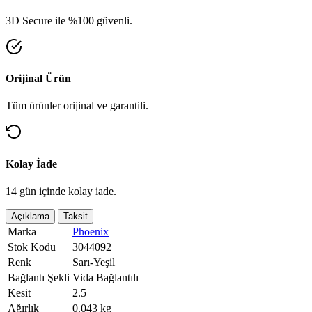
3D Secure ile %100 güvenli.
Orijinal Ürün
Tüm ürünler orijinal ve garantili.
Kolay İade
14 gün içinde kolay iade.
Açıklama
Taksit
Marka
Phoenix
Stok Kodu
3044092
Renk
Sarı-Yeşil
Bağlantı Şekli
Vida Bağlantılı
Kesit
2.5
Ağırlık
0.043 kg