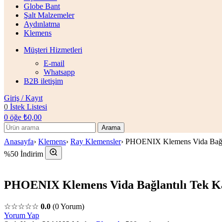
Globe Bant
Şalt Malzemeler
Aydınlatma
Klemens
Müşteri Hizmetleri
E-mail
Whatsapp
B2B iletişim
Giriş / Kayıt
0
İstek Listesi
0
öğe
₺
0,00
Arama
Anasayfa
›
Klemens
›
Ray Klemensler
›
PHOENIX Klemens Vida Bağlan
%50 İndirim
PHOENIX Klemens Vida Bağlantılı Tek Ka
☆☆☆☆☆
0.0
(0 Yorum)
Yorum Yap