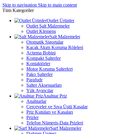
Skip to navigation
Skip to main content
Tüm Kategoriler
Outlet Ürünler
Outlet Şalt Malzemeler
Outlet Klemens
Şalt Malzemeler
Otomatik Sigortalar
Kaçak Akım Koruma Röleleri
Açtırma Bobini
Kompakt Şalterler
Kontaktörler
Motor Koruma Şalterleri
Pako Şalterler
Parafudr
Şalter Aksesuarları
Yük Ayırıcılar
Anahtar Priz
Anahtarlar
Çerçeveler ve Sıva Üstü Kasalar
Priz Kutuları ve Kasaları
Prizler
Telefon Nümeris-Data Prizleri
Sarf Malzemeler
Dağıtım Ünitesi