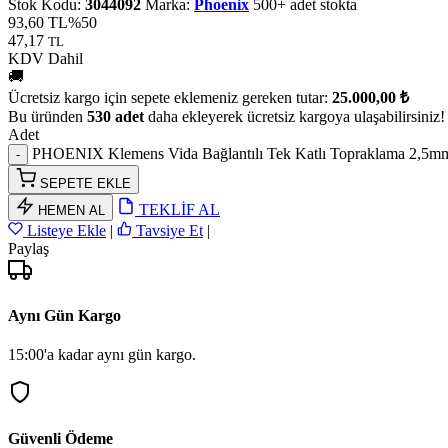
Stok Kodu:
3044092
Marka:
Phoenix
500+ adet stokta
93,60 TL
%50
47,17
TL
KDV Dahil
🚚
Ücretsiz kargo için sepete eklemeniz gereken tutar:
25.000,00 ₺
Bu üründen
530 adet
daha ekleyerek ücretsiz kargoya ulaşabilirsiniz!
Adet
PHOENIX Klemens Vida Bağlantılı Tek Katlı Topraklama 2,5mm 
SEPETE EKLE
TEKLİF AL
HEMEN AL
Listeye Ekle
|
Tavsiye Et
|
Paylaş
Aynı Gün Kargo
15:00'a kadar aynı gün kargo.
Güvenli Ödeme