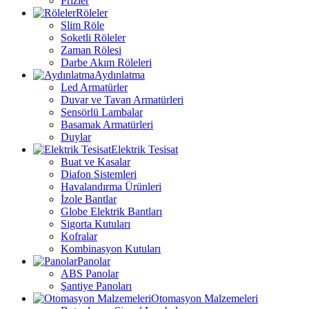
Prizler
Röleler
Slim Röle
Soketli Röleler
Zaman Rölesi
Darbe Akım Röleleri
Aydınlatma
Led Armatürler
Duvar ve Tavan Armatürleri
Sensörlü Lambalar
Basamak Armatürleri
Duylar
Elektrik Tesisat
Buat ve Kasalar
Diafon Sistemleri
Havalandırma Ürünleri
İzole Bantlar
Globe Elektrik Bantları
Sigorta Kutuları
Kofralar
Kombinasyon Kutuları
Panolar
ABS Panolar
Şantiye Panoları
Otomasyon Malzemeleri