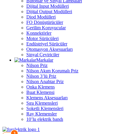
Butonlar ve Sinyal Lambaları
Dijital Input Modülleri
Dijital Output Modülleri
Diod Modülleri
FO Dönüştürücüler
Gerilim Koruyucular
Konnektörler
Motor Sürücüleri
Endüstriyel Sürücüler
Otomasyon Aksesuarları
Sinyal Çeviriciler
Markalar
Nilson Priz
Nilson Akım Korumalı Priz
Nilson 3’lü Priz
Nilson Anahtar Priz
Onka Klemens
Buat Klemensi
Klemens Aksesuarları
Sıra Klemensleri
Soketli Klemensleri
Ray Klemensler
10’lu elektrik bandı
3