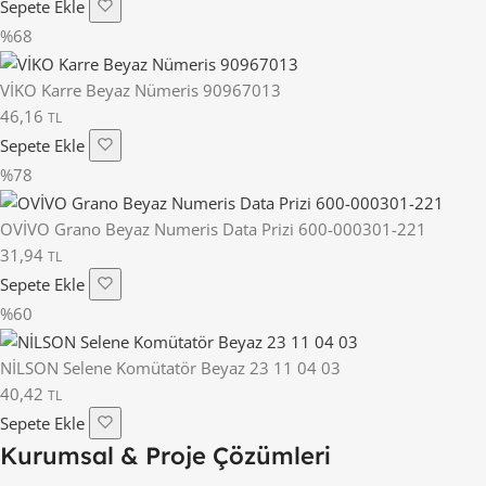
Sepete Ekle
%68
VİKO Karre Beyaz Nümeris 90967013
46,16
TL
Sepete Ekle
%78
OVİVO Grano Beyaz Numeris Data Prizi 600-000301-221
31,94
TL
Sepete Ekle
%60
NİLSON Selene Komütatör Beyaz 23 11 04 03
40,42
TL
Sepete Ekle
Kurumsal & Proje Çözümleri