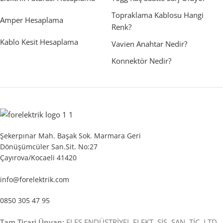
Topraklama Kablosu Hangi
Amper Hesaplama
Renk?
Kablo Kesit Hesaplama
Vavien Anahtar Nedir?
Konnektör Nedir?
Şekerpınar Mah. Başak Sok. Marmara Geri
Dönüşümcüler San.Sit. No:27
Çayırova/Kocaeli 41420
info@forelektrik.com
0850 305 47 95
Tam Ticari Ünvan:
ELES ENDÜSTRİYEL ELEKT. SİS. SAN. TİC. LTD.