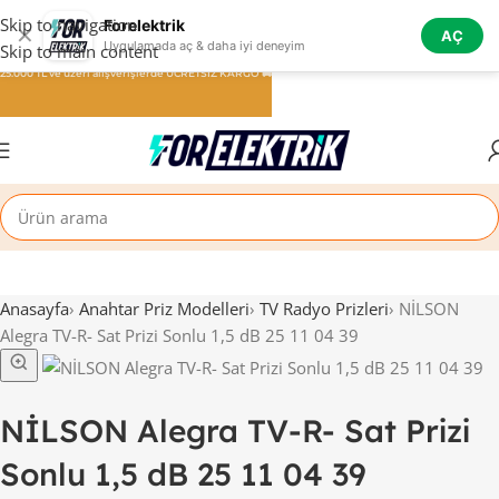
Skip to navigation
Forelektrik
✕
AÇ
Uygulamada aç & daha iyi deneyim
Skip to main content
25.000 TL ve üzeri alışverişlerde ÜCRETSİZ KARGO 🚚
Anasayfa
›
Anahtar Priz Modelleri
›
TV Radyo Prizleri
›
NİLSON
Alegra TV-R- Sat Prizi Sonlu 1,5 dB 25 11 04 39
NİLSON Alegra TV-R- Sat Prizi
Sonlu 1,5 dB 25 11 04 39