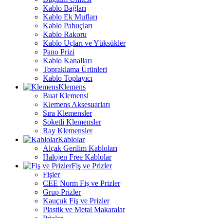
Kablo Bağları
Kablo Ek Mufları
Kablo Pabuçları
Kablo Rakoru
Kablo Uçları ve Yüksükler
Pano Prizi
Kablo Kanalları
Topraklama Ürünleri
Kablo Toplayıcı
Klemens
Buat Klemensi
Klemens Aksesuarları
Sıra Klemensler
Soketli Klemensler
Ray Klemensler
Kablolar
Alçak Gerilim Kabloları
Halojen Free Kablolar
Fiş ve Prizler
Fişler
CEE Norm Fiş ve Prizler
Grup Prizler
Kauçuk Fiş ve Prizler
Plastik ve Metal Makaralar