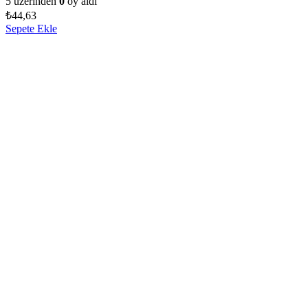
5 üzerinden
0
oy aldı
₺
44,63
Sepete Ekle