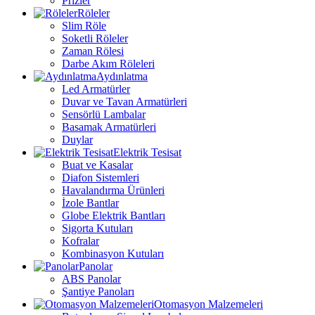
Prizler
Röleler
Slim Röle
Soketli Röleler
Zaman Rölesi
Darbe Akım Röleleri
Aydınlatma
Led Armatürler
Duvar ve Tavan Armatürleri
Sensörlü Lambalar
Basamak Armatürleri
Duylar
Elektrik Tesisat
Buat ve Kasalar
Diafon Sistemleri
Havalandırma Ürünleri
İzole Bantlar
Globe Elektrik Bantları
Sigorta Kutuları
Kofralar
Kombinasyon Kutuları
Panolar
ABS Panolar
Şantiye Panoları
Otomasyon Malzemeleri