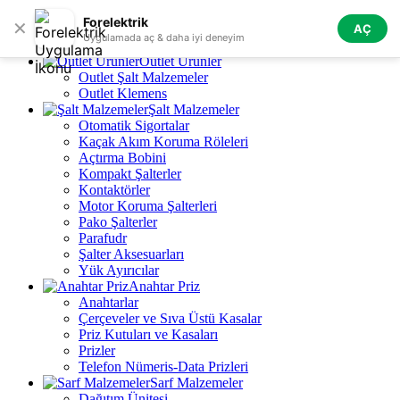
Skip to navigation
Skip to main content
Forelektrik
✕
AÇ
Tüm Kategoriler
Uygulamada aç & daha iyi deneyim
Outlet Ürünler
Outlet Şalt Malzemeler
Outlet Klemens
Şalt Malzemeler
Otomatik Sigortalar
Kaçak Akım Koruma Röleleri
Açtırma Bobini
Kompakt Şalterler
Kontaktörler
Motor Koruma Şalterleri
Pako Şalterler
Parafudr
Şalter Aksesuarları
Yük Ayırıcılar
Anahtar Priz
Anahtarlar
Çerçeveler ve Sıva Üstü Kasalar
Priz Kutuları ve Kasaları
Prizler
Telefon Nümeris-Data Prizleri
Sarf Malzemeler
Dağıtım Ünitesi