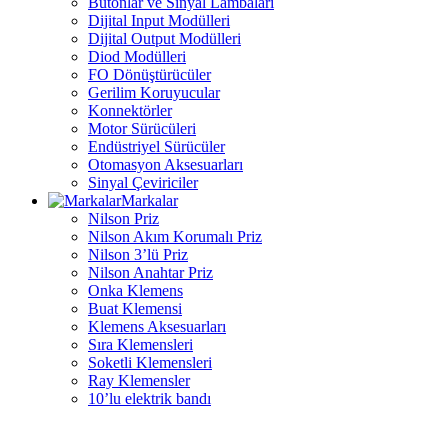
Butonlar ve Sinyal Lambaları
Dijital Input Modülleri
Dijital Output Modülleri
Diod Modülleri
FO Dönüştürücüler
Gerilim Koruyucular
Konnektörler
Motor Sürücüleri
Endüstriyel Sürücüler
Otomasyon Aksesuarları
Sinyal Çeviriciler
Markalar
Nilson Priz
Nilson Akım Korumalı Priz
Nilson 3’lü Priz
Nilson Anahtar Priz
Onka Klemens
Buat Klemensi
Klemens Aksesuarları
Sıra Klemensleri
Soketli Klemensleri
Ray Klemensler
10’lu elektrik bandı