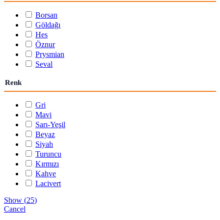
Borsan
Göldağı
Hes
Öznur
Prysmian
Seval
Renk
Gri
Mavi
Sarı-Yeşil
Beyaz
Siyah
Turuncu
Kırmızı
Kahve
Lacivert
Show
(
25
)
Cancel