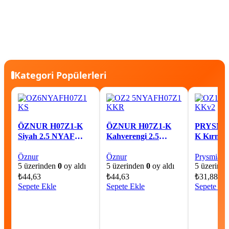
Kategori Popülerleri
ÖZNUR H07Z1-K
ÖZNUR H07Z1-K
PRYSMİA
Siyah 2.5 NYAF
Kahverengi 2.5
K Kırmız
Kablo
NYAF Kablo
Kablo
Öznur
Öznur
Prysmian
5 üzerinden
0
oy aldı
5 üzerinden
0
oy aldı
5 üzerind
₺
44,63
₺
44,63
₺
31,88
Sepete Ekle
Sepete Ekle
Sepete Ek