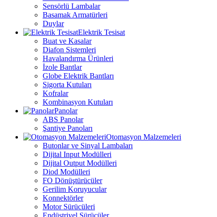
Sensörlü Lambalar
Basamak Armatürleri
Duylar
Elektrik Tesisat
Buat ve Kasalar
Diafon Sistemleri
Havalandırma Ürünleri
İzole Bantlar
Globe Elektrik Bantları
Sigorta Kutuları
Kofralar
Kombinasyon Kutuları
Panolar
ABS Panolar
Şantiye Panoları
Otomasyon Malzemeleri
Butonlar ve Sinyal Lambaları
Dijital Input Modülleri
Dijital Output Modülleri
Diod Modülleri
FO Dönüştürücüler
Gerilim Koruyucular
Konnektörler
Motor Sürücüleri
Endüstriyel Sürücüler