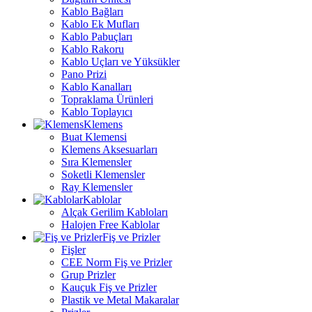
Kablo Bağları
Kablo Ek Mufları
Kablo Pabuçları
Kablo Rakoru
Kablo Uçları ve Yüksükler
Pano Prizi
Kablo Kanalları
Topraklama Ürünleri
Kablo Toplayıcı
Klemens
Buat Klemensi
Klemens Aksesuarları
Sıra Klemensler
Soketli Klemensler
Ray Klemensler
Kablolar
Alçak Gerilim Kabloları
Halojen Free Kablolar
Fiş ve Prizler
Fişler
CEE Norm Fiş ve Prizler
Grup Prizler
Kauçuk Fiş ve Prizler
Plastik ve Metal Makaralar