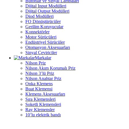
Butonlar ve Sinyal Lambaları
Dijital Input Modülleri
Dijital Output Modülleri
Diod Modülleri
FO Dönüştürücüler
Gerilim Koruyucular
Konnektörler
Motor Sürücüleri
Endüstriyel Sürücüler
Otomasyon Aksesuarları
Sinyal Çeviriciler
Markalar
Nilson Priz
Nilson Akım Korumalı Priz
Nilson 3’lü Priz
Nilson Anahtar Priz
Onka Klemens
Buat Klemensi
Klemens Aksesuarları
Sıra Klemensleri
Soketli Klemensleri
Ray Klemensler
10’lu elektrik bandı