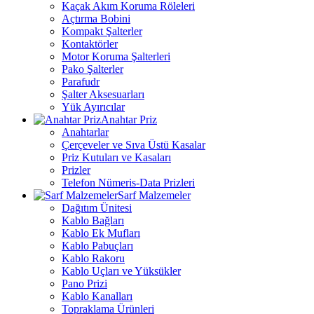
Kaçak Akım Koruma Röleleri
Açtırma Bobini
Kompakt Şalterler
Kontaktörler
Motor Koruma Şalterleri
Pako Şalterler
Parafudr
Şalter Aksesuarları
Yük Ayırıcılar
Anahtar Priz
Anahtarlar
Çerçeveler ve Sıva Üstü Kasalar
Priz Kutuları ve Kasaları
Prizler
Telefon Nümeris-Data Prizleri
Sarf Malzemeler
Dağıtım Ünitesi
Kablo Bağları
Kablo Ek Mufları
Kablo Pabuçları
Kablo Rakoru
Kablo Uçları ve Yüksükler
Pano Prizi
Kablo Kanalları
Topraklama Ürünleri