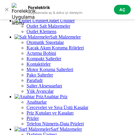
Skip to navigation
Skip to main content
Forelektrik
✕
AÇ
Tüm Kategoriler
Uygulamada aç & daha iyi deneyim
Outlet Ürünler
Outlet Şalt Malzemeler
Outlet Klemens
Şalt Malzemeler
Otomatik Sigortalar
Kaçak Akım Koruma Röleleri
Açtırma Bobini
Kompakt Şalterler
Kontaktörler
Motor Koruma Şalterleri
Pako Şalterler
Parafudr
Şalter Aksesuarları
Yük Ayırıcılar
Anahtar Priz
Anahtarlar
Çerçeveler ve Sıva Üstü Kasalar
Priz Kutuları ve Kasaları
Prizler
Telefon Nümeris-Data Prizleri
Sarf Malzemeler
Dağıtım Ünitesi