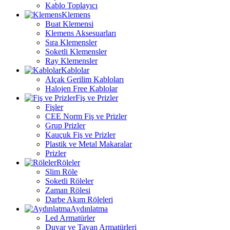
Kablo Toplayıcı
Klemens
Buat Klemensi
Klemens Aksesuarları
Sıra Klemensler
Soketli Klemensler
Ray Klemensler
Kablolar
Alçak Gerilim Kabloları
Halojen Free Kablolar
Fiş ve Prizler
Fişler
CEE Norm Fiş ve Prizler
Grup Prizler
Kauçuk Fiş ve Prizler
Plastik ve Metal Makaralar
Prizler
Röleler
Slim Röle
Soketli Röleler
Zaman Rölesi
Darbe Akım Röleleri
Aydınlatma
Led Armatürler
Duvar ve Tavan Armatürleri