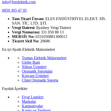
info@forelektrik.com
0850 305 47 95
Tam Ticari Ünvan:
ELES ENDÜSTRİYEL ELEKT. SİS.
SAN. TİC. LTD. ŞTİ.
Vergi Dairesi:
İlyasbey Vergi Dairesi
Vergi Numarası:
331 050 88 13
MERSİS No:
0331050881300013
Ticaret Sicil No:
20686
En iyi fiyatlı Elektrik Malzemeleri
Toptan Elektrik Malzemeleri
Globe Bant
Nilson Ürünleri
Otomatik Sigortalar
Korçam Ürünleri
Chint Otomatik Sigorta
Faydalı İçerikler
Fiyat Listeleri
Markalar
Kampanyalar
Kargo ve Teslimat