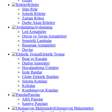
Prizler
Röleler
Slim Röle
Soketli Röleler
Zaman Rölesi
Darbe Akım Röleleri
Aydınlatma
Led Armatürler
Duvar ve Tavan Armatürleri
Sensörlü Lambalar
Basamak Armatürleri
Duylar
Elektrik Tesisat
Buat ve Kasalar
Diafon Sistemleri
Havalandırma Ürünleri
İzole Bantlar
Globe Elektrik Bantları
Sigorta Kutuları
Kofralar
Kombinasyon Kutuları
Panolar
ABS Panolar
Şantiye Panoları
Otomasyon Malzemeleri