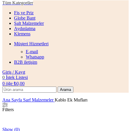
Tüm Kategoriler
Fiş ve Priz
Globe Bant
Şalt Malzemeler
Aydınlatma
Klemens
Müşteri Hizmetleri
E-mail
Whatsapp
B2B iletişim
Giriş / Kayıt
0
İstek Listesi
0
öğe
₺
0,00
Arama
Ana Sayfa
Sarf Malzemeler
Kablo Ek Mufları
Filters
Show
(
0
)