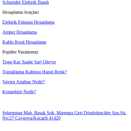
Schneider Elektrik Bandı
Hesaplama Araçları
Elektrik Faturası Hesaplama
Amper Hesaplama
Kablo Kesit Hesaplama
Popüler Yazılarımız
Togg Kaç Saatte Sarj Oluyor
Topraklama Kablosu Hangi Renk?
Vavien Anahtar Nedir?
Konnektör Nedir?
Şekerpınar Mah. Başak Sok. Marmara Geri Dönüşümcüler San.Sit.
No:27 Çayırova/Kocaeli 41420