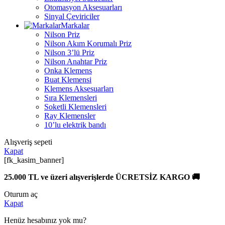
Otomasyon Aksesuarları
Sinyal Çeviriciler
Markalar
Nilson Priz
Nilson Akım Korumalı Priz
Nilson 3’lü Priz
Nilson Anahtar Priz
Onka Klemens
Buat Klemensi
Klemens Aksesuarları
Sıra Klemensleri
Soketli Klemensleri
Ray Klemensler
10’lu elektrik bandı
Alışveriş sepeti
Kapat
[fk_kasim_banner]
25.000 TL ve üzeri alışverişlerde ÜCRETSİZ KARGO 🚚
Oturum aç
Kapat
Henüz hesabınız yok mu?