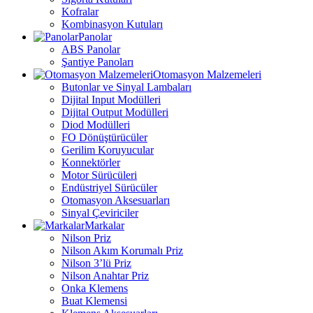
Kofralar
Kombinasyon Kutuları
Panolar
ABS Panolar
Şantiye Panoları
Otomasyon Malzemeleri
Butonlar ve Sinyal Lambaları
Dijital Input Modülleri
Dijital Output Modülleri
Diod Modülleri
FO Dönüştürücüler
Gerilim Koruyucular
Konnektörler
Motor Sürücüleri
Endüstriyel Sürücüler
Otomasyon Aksesuarları
Sinyal Çeviriciler
Markalar
Nilson Priz
Nilson Akım Korumalı Priz
Nilson 3’lü Priz
Nilson Anahtar Priz
Onka Klemens
Buat Klemensi