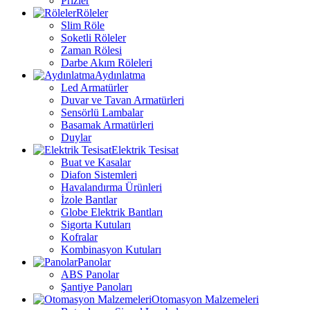
Prizler
Röleler
Slim Röle
Soketli Röleler
Zaman Rölesi
Darbe Akım Röleleri
Aydınlatma
Led Armatürler
Duvar ve Tavan Armatürleri
Sensörlü Lambalar
Basamak Armatürleri
Duylar
Elektrik Tesisat
Buat ve Kasalar
Diafon Sistemleri
Havalandırma Ürünleri
İzole Bantlar
Globe Elektrik Bantları
Sigorta Kutuları
Kofralar
Kombinasyon Kutuları
Panolar
ABS Panolar
Şantiye Panoları
Otomasyon Malzemeleri