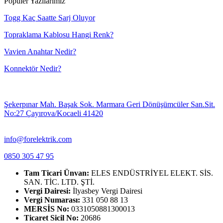
Popüler Yazılarımız
Togg Kaç Saatte Sarj Oluyor
Topraklama Kablosu Hangi Renk?
Vavien Anahtar Nedir?
Konnektör Nedir?
Şekerpınar Mah. Başak Sok. Marmara Geri Dönüşümcüler San.Sit.
No:27 Çayırova/Kocaeli 41420
info@forelektrik.com
0850 305 47 95
Tam Ticari Ünvan:
ELES ENDÜSTRİYEL ELEKT. SİS.
SAN. TİC. LTD. ŞTİ.
Vergi Dairesi:
İlyasbey Vergi Dairesi
Vergi Numarası:
331 050 88 13
MERSİS No:
0331050881300013
Ticaret Sicil No:
20686