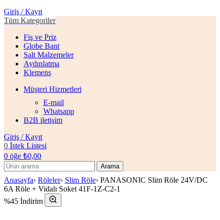
Giriş / Kayıt
Tüm Kategoriler
Fiş ve Priz
Globe Bant
Şalt Malzemeler
Aydınlatma
Klemens
Müşteri Hizmetleri
E-mail
Whatsapp
B2B iletişim
Giriş / Kayıt
0
İstek Listesi
0
öğe
₺
0,00
Arama
Anasayfa
›
Röleler
›
Slim Röle
›
PANASONIC Slim Röle 24V/DC
6A Röle + Vidalı Soket 41F-1Z-C2-1
%45 İndirim