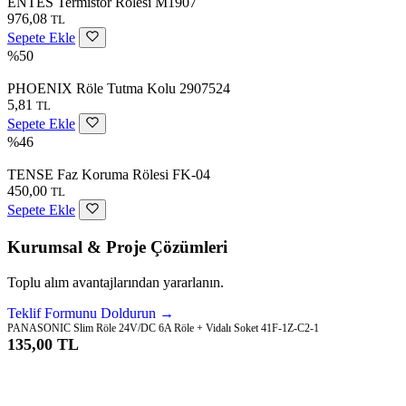
ENTES Termistör Rölesi M1907
976,08
TL
Sepete Ekle
%50
PHOENIX Röle Tutma Kolu 2907524
5,81
TL
Sepete Ekle
%46
TENSE Faz Koruma Rölesi FK-04
450,00
TL
Sepete Ekle
Kurumsal & Proje Çözümleri
Toplu alım avantajlarından yararlanın.
Teklif Formunu Doldurun →
PANASONIC Slim Röle 24V/DC 6A Röle + Vidalı Soket 41F-1Z-C2-1
135,00 TL
Sepete Ekle