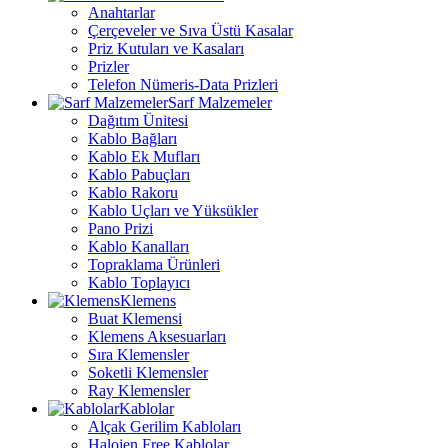
Anahtarlar
Çerçeveler ve Sıva Üstü Kasalar
Priz Kutuları ve Kasaları
Prizler
Telefon Nümeris-Data Prizleri
Sarf Malzemeler
Dağıtım Ünitesi
Kablo Bağları
Kablo Ek Mufları
Kablo Pabuçları
Kablo Rakoru
Kablo Uçları ve Yüksükler
Pano Prizi
Kablo Kanalları
Topraklama Ürünleri
Kablo Toplayıcı
Klemens
Buat Klemensi
Klemens Aksesuarları
Sıra Klemensler
Soketli Klemensler
Ray Klemensler
Kablolar
Alçak Gerilim Kabloları
Halojen Free Kablolar