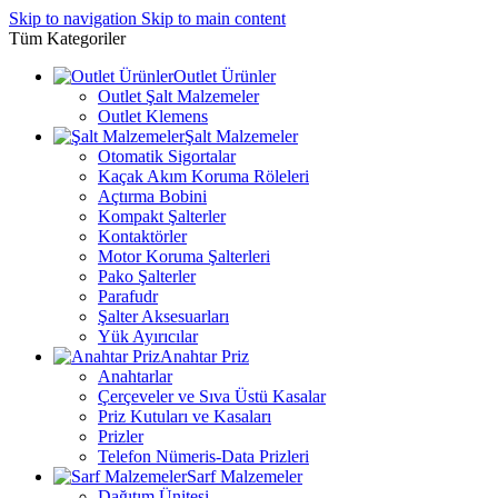
Skip to navigation
Skip to main content
Tüm Kategoriler
Outlet Ürünler
Outlet Şalt Malzemeler
Outlet Klemens
Şalt Malzemeler
Otomatik Sigortalar
Kaçak Akım Koruma Röleleri
Açtırma Bobini
Kompakt Şalterler
Kontaktörler
Motor Koruma Şalterleri
Pako Şalterler
Parafudr
Şalter Aksesuarları
Yük Ayırıcılar
Anahtar Priz
Anahtarlar
Çerçeveler ve Sıva Üstü Kasalar
Priz Kutuları ve Kasaları
Prizler
Telefon Nümeris-Data Prizleri
Sarf Malzemeler
Dağıtım Ünitesi