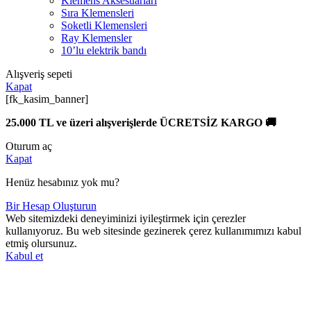
Klemens Aksesuarları
Sıra Klemensleri
Soketli Klemensleri
Ray Klemensler
10’lu elektrik bandı
Alışveriş sepeti
Kapat
[fk_kasim_banner]
25.000 TL ve üzeri alışverişlerde ÜCRETSİZ KARGO 🚚
Oturum aç
Kapat
Henüz hesabınız yok mu?
Bir Hesap Oluşturun
Web sitemizdeki deneyiminizi iyileştirmek için çerezler
kullanıyoruz. Bu web sitesinde gezinerek çerez kullanımımızı kabul
etmiş olursunuz.
Kabul et