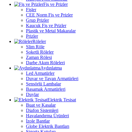
Fiş ve Prizler
Fişler
CEE Norm Fiş ve Prizler
Grup Prizler
Kauçuk Fiş ve Prizler
Plastik ve Metal Makaralar
Prizler
Röleler
Slim Röle
Soketli Röleler
Zaman Rölesi
Darbe Akım Röleleri
Aydınlatma
Led Armatürler
Duvar ve Tavan Armatürleri
Sensörlü Lambalar
Basamak Armatürleri
Duylar
Elektrik Tesisat
Buat ve Kasalar
Diafon Sistemleri
Havalandırma Ürünleri
İzole Bantlar
Globe Elektrik Bantları
Sigorta Kutuları