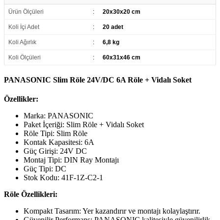
Ürün Ölçüleri
:
20x30x20 cm
Koli İçi Adet
:
20 adet
Koli Ağırlık
:
6,8 kg
Koli Ölçüleri
:
60x31x46 cm
PANASONIC Slim Röle 24V/DC 6A Röle + Vidalı Soket
Özellikler:
Marka: PANASONIC
Paket İçeriği: Slim Röle + Vidalı Soket
Röle Tipi: Slim Röle
Kontak Kapasitesi: 6A
Güç Girişi: 24V DC
Montaj Tipi: DIN Ray Montajı
Güç Tipi: DC
Stok Kodu: 41F-1Z-C2-1
Röle Özellikleri:
Kompakt Tasarım: Yer kazandırır ve montajı kolaylaştırır.
Güvenilir Performans: PANASONIC kalitesiyle güvenilirlik