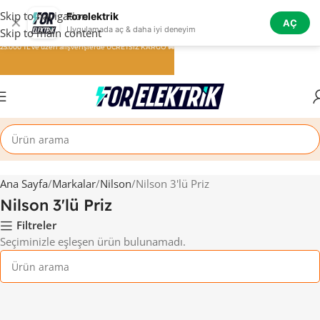
Skip to navigation
Forelektrik
✕
AÇ
Uygulamada aç & daha iyi deneyim
Skip to main content
25.000 TL ve üzeri alışverişlerde ÜCRETSİZ KARGO 🚚
Ana Sayfa
Markalar
Nilson
Nilson 3'lü Priz
Nilson 3'lü Priz
Filtreler
Seçiminizle eşleşen ürün bulunamadı.