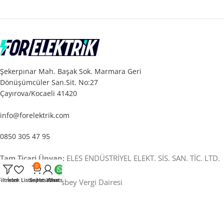
Şekerpınar Mah. Başak Sok. Marmara Geri
Dönüşümcüler San.Sit. No:27
Çayırova/Kocaeli 41420
info@forelektrik.com
0850 305 47 95
Tam Ticari Ünvan:
ELES ENDÜSTRİYEL ELEKT. SİS. SAN. TİC. LTD.
0
ŞTİ.
Filtreler
İstek Listesi
Sepet
Hesabım
Whatsapp
Vergi Dairesi:
İlyasbey Vergi Dairesi
Vergi Numarası:
331 050 88 13
MERSİS No:
0331050881300013
Ticaret Sicil No:
20686