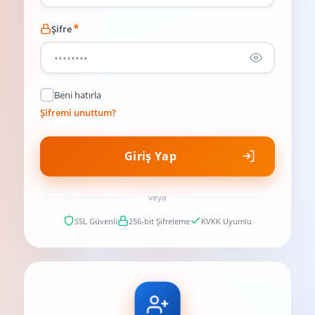
*
Şifre
Beni hatırla
Şifremi unuttum?
Giriş Yap
veya
SSL Güvenli
256-bit Şifreleme
KVKK Uyumlu