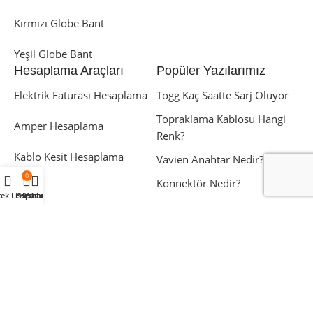
Kırmızı Globe Bant
Yeşil Globe Bant
Hesaplama Araçları
Popüler Yazılarımız
Elektrik Faturası Hesaplama
Togg Kaç Saatte Sarj Oluyor
Topraklama Kablosu Hangi
Amper Hesaplama
Renk?
Kablo Kesit Hesaplama
Vavien Anahtar Nedir?
0
Konnektör Nedir?
tek Listesi
Sepet
Hesabım
Whatsapp
Şekerpınar Mah. Başak Sok. Marmara Geri
Dönüşümcüler San.Sit. No:27