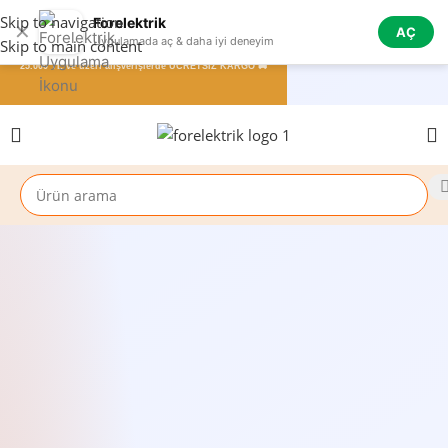
Skip to navigation
Forelektrik
✕
AÇ
Uygulamada aç & daha iyi deneyim
Skip to main content
25.000 TL ve üzeri alışverişlerde ÜCRETSİZ KARGO 🚚