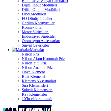
Butonlar ve Sinyal Lambaları
Dijital Input Modülleri
Dijital Output Modülleri
Diod Modülleri
FO Dönüştürücüler
Gerilim Koruyucular
Konnektörler
Motor Sürücüleri
Endüstriyel Sürücüler
Otomasyon Aksesuarları
Sinyal Çeviriciler
Markalar
Nilson Priz
Nilson Akım Korumalı Priz
Nilson 3’lü Priz
Nilson Anahtar Priz
Onka Klemens
Buat Klemensi
Klemens Aksesuarları
Sıra Klemensleri
Soketli Klemensleri
Ray Klemensler
10’lu elektrik bandı