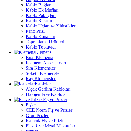
Kablo Bağları
Kablo Ek Mufları
Kablo Pabuçları
Kablo Rakoru
Kablo Uçları ve Yüksükler
Pano Prizi
Kablo Kanalları
Topraklama Ürünleri
Kablo Toplayıcı
Klemens
Buat Klemensi
Klemens Aksesuarları
Sıra Klemensler
Soketli Klemensler
Ray Klemensler
Kablolar
Alçak Gerilim Kabloları
Halojen Free Kablolar
Fiş ve Prizler
Fişler
CEE Norm Fiş ve Prizler
Grup Prizler
Kauçuk Fiş ve Prizler
Plastik ve Metal Makaralar