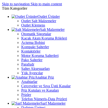
Skip to navigation
Skip to main content
Tüm Kategoriler
Outlet Ürünler
Outlet Şalt Malzemeler
Outlet Klemens
Şalt Malzemeler
Otomatik Sigortalar
Kaçak Akım Koruma Röleleri
Açtırma Bobini
Kompakt Şalterler
Kontaktörler
Motor Koruma Şalterleri
Pako Şalterler
Parafudr
Şalter Aksesuarları
Yük Ayırıcılar
Anahtar Priz
Anahtarlar
Çerçeveler ve Sıva Üstü Kasalar
Priz Kutuları ve Kasaları
Prizler
Telefon Nümeris-Data Prizleri
Sarf Malzemeler
Dağıtım Ünitesi