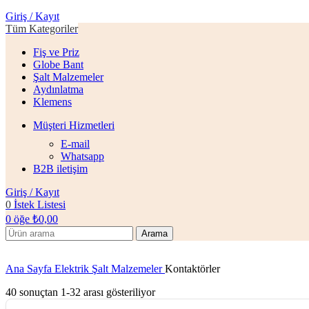
Giriş / Kayıt
Tüm Kategoriler
Fiş ve Priz
Globe Bant
Şalt Malzemeler
Aydınlatma
Klemens
Müşteri Hizmetleri
E-mail
Whatsapp
B2B iletişim
Giriş / Kayıt
0
İstek Listesi
0
öğe
₺
0,00
Arama
Ana Sayfa
Elektrik Şalt Malzemeler
Kontaktörler
40 sonuçtan 1-32 arası gösteriliyor