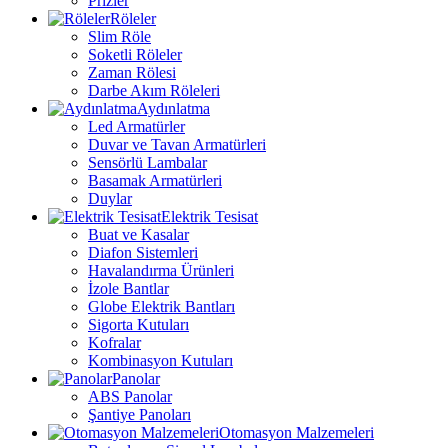
Prizler
Röleler
Slim Röle
Soketli Röleler
Zaman Rölesi
Darbe Akım Röleleri
Aydınlatma
Led Armatürler
Duvar ve Tavan Armatürleri
Sensörlü Lambalar
Basamak Armatürleri
Duylar
Elektrik Tesisat
Buat ve Kasalar
Diafon Sistemleri
Havalandırma Ürünleri
İzole Bantlar
Globe Elektrik Bantları
Sigorta Kutuları
Kofralar
Kombinasyon Kutuları
Panolar
ABS Panolar
Şantiye Panoları
Otomasyon Malzemeleri