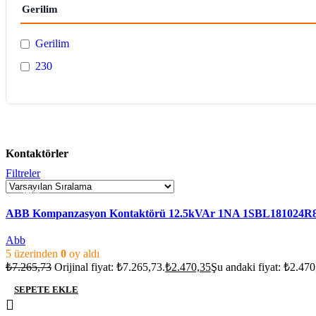
Gerilim
Gerilim
230
Kontaktörler
Filtreler
-66%
ABB Kompanzasyon Kontaktörü 12.5kVAr 1NA 1SBL181024R
Abb
5 üzerinden
0
oy aldı
₺
7.265,73
Orijinal fiyat: ₺7.265,73.
₺
2.470,35
Şu andaki fiyat: ₺2.470
SEPETE EKLE