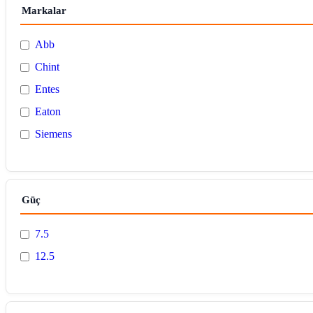
Markalar
Abb
Chint
Entes
Eaton
Siemens
Güç
7.5
12.5