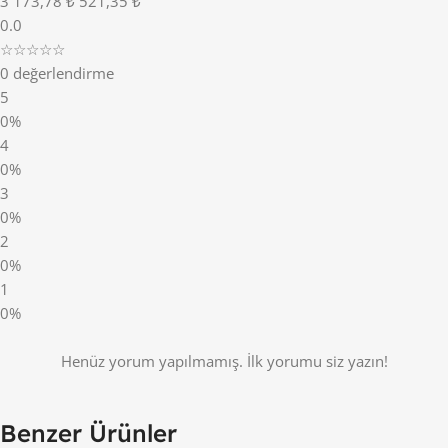
3
173,78 ₺
521,35 ₺
0.0
☆☆☆☆☆
0 değerlendirme
5
0%
4
0%
3
0%
2
0%
1
0%
Henüz yorum yapılmamış. İlk yorumu siz yazın!
Benzer Ürünler