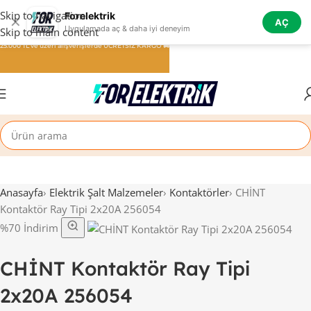
Skip to navigation
Forelektrik
✕
AÇ
Uygulamada aç & daha iyi deneyim
Skip to main content
25.000 TL ve üzeri alışverişlerde ÜCRETSİZ KARGO 🚚
Anasayfa
›
Elektrik Şalt Malzemeler
›
Kontaktörler
›
CHİNT
Kontaktör Ray Tipi 2x20A 256054
%70 İndirim
CHİNT Kontaktör Ray Tipi
2x20A 256054