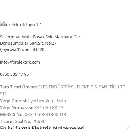
Şekerpınar Mah. Başak Sok. Marmara Geri
Dönüşümcüler San.Sit. No:27
Çayırova/Kocaeli 41420
info@forelektrik.com
0850 305 47 95
Tam Ticari Ünvan:
ELES ENDÜSTRİYEL ELEKT. SİS. SAN. TİC. LTD.
ŞTİ.
Vergi Dairesi:
İlyasbey Vergi Dairesi
Vergi Numarası:
331 050 88 13
MERSİS No:
0331050881300013
Ticaret Sicil No:
20686
En iyi fiyatlı Elektrik Malzemeleri