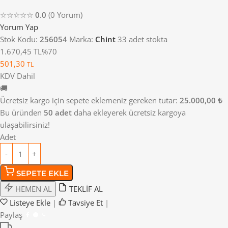
☆☆☆☆☆
0.0
(0 Yorum)
Yorum Yap
Stok Kodu:
256054
Marka:
Chint
33 adet stokta
1.670,45 TL
%70
501,30
TL
KDV Dahil
🚚
Ücretsiz kargo için sepete eklemeniz gereken tutar:
25.000,00 ₺
Bu üründen
50 adet
daha ekleyerek ücretsiz kargoya
ulaşabilirsiniz!
Adet
SEPETE EKLE
HEMEN AL
TEKLİF AL
Listeye Ekle
|
Tavsiye Et
|
Paylaş