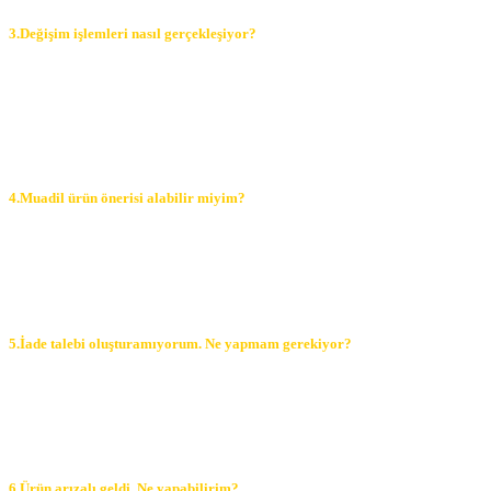
3.Değişim işlemleri nasıl gerçekleşiyor?
Değişim işlemleri için ilk olarak bizlere değişim talebi oluşturmanız
gerekmektedir. Bu süreçte sizler ile iletişime geçerek istediğiniz
ürünleri konuşabiliriz. Değişim talebi oluşturup, müşteri
temsilcilerimiz ve iade değişim departmanız ile görüşmelerinizi
sağlayabilirsiniz. İstediğiniz değişimi kolaylıkla halledebilirsiniz.
4.Muadil ürün önerisi alabilir miyim?
Uzman müşteri temsilcilerimiz tarafından sizlere muadil ürün önerisi
kolaylıkla yapılabilmektedir. Elimizde sizlere uygun olacak birçok
muadil ürün bulunmaktadır. 0850 305 47 95 numarasını arayarak
bizlere ulaşabilirsiniz.
5.İade talebi oluşturamıyorum. Ne yapmam gerekiyor?
Sipariş sayfamız üzerinden iade talebi gibi işlemlerinizi kolaylıkla
gerçekleştirebilirsiniz. Bunun dışında 0850 308 9502 numarası ile
müşteri temsilcilerimize ulaşabilir, info@forelektrik.com adresimiz
üzerinden mail atabilirsiniz.
6.Ürün arızalı geldi. Ne yapabilirim?