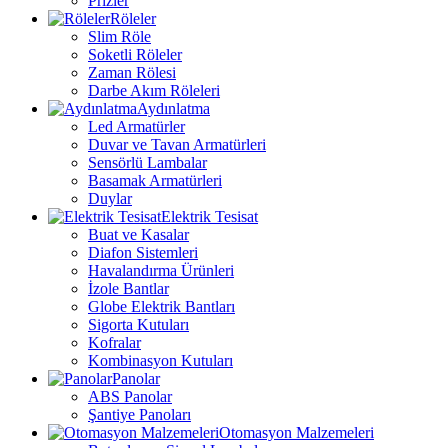
Prizler
Röleler
Slim Röle
Soketli Röleler
Zaman Rölesi
Darbe Akım Röleleri
Aydınlatma
Led Armatürler
Duvar ve Tavan Armatürleri
Sensörlü Lambalar
Basamak Armatürleri
Duylar
Elektrik Tesisat
Buat ve Kasalar
Diafon Sistemleri
Havalandırma Ürünleri
İzole Bantlar
Globe Elektrik Bantları
Sigorta Kutuları
Kofralar
Kombinasyon Kutuları
Panolar
ABS Panolar
Şantiye Panoları
Otomasyon Malzemeleri