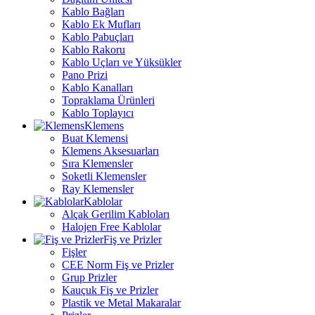
Kablo Bağları
Kablo Ek Mufları
Kablo Pabuçları
Kablo Rakoru
Kablo Uçları ve Yüksükler
Pano Prizi
Kablo Kanalları
Topraklama Ürünleri
Kablo Toplayıcı
Klemens
Buat Klemensi
Klemens Aksesuarları
Sıra Klemensler
Soketli Klemensler
Ray Klemensler
Kablolar
Alçak Gerilim Kabloları
Halojen Free Kablolar
Fiş ve Prizler
Fişler
CEE Norm Fiş ve Prizler
Grup Prizler
Kauçuk Fiş ve Prizler
Plastik ve Metal Makaralar