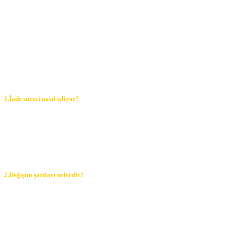
1.İade süreci nasıl işliyor?
İlk olarak iade talebi oluşturmanız gerekmektedir. Sipariş sayfamız
üzerinden iade talebi oluşturduğunuz sizler ile iletişime
geçilmektedir. İade koşulları uygun olduğu takdirde kolaylıkla ürün
iadenizi yapabilirsiniz. Anlaşmalı olduğumuz kargo şirketlerinize
ürününüzü teslim ederek iade sürecinizi sonlandırabilirsiniz.
2.Değişim şartları nelerdir?
Ürün değişim şartlarımız genel olarak sebebine bağlıdır. Yanlış ürün,
hasarlı ürün gibi durumlar yaşandığında değişim işlemlerimiz
başlamaktadır. Kullanım sağlayacağınız alana uygun olmadığında
ürünlerinizin değişimlerini kolaylıkla sağlayabilirsiniz.