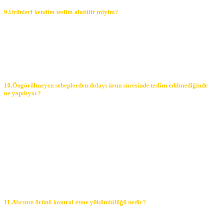
9.Ürünleri kendim teslim alabilir miyim?
Forelektrik.com üzerinden siparişlerinizi oluşturabilir, kargo ile
kolaylıkla teslim alabilirsiniz. Bunun dışında da forelektrik.com
ofisimizi ziyaret ederek, depomuzdan da direkt olarak ürünlerinizi
teslim alabilirsiniz. Öncesinde müşteri temsilcilerimiz sizlere
bilgilendirme yapacaklardır.
10.Öngörülmeyen sebeplerden dolayı ürün süresinde teslim edilmediğinde
ne yapılıyor?
Satıcının öngöremeyeceği mücbir sebepler oluşursa ve ürün
süresinde teslim edilemez ise, durum Alıcı’ya bildirilir. Alıcı,
siparişin iptalini, ürünün benzeri ile değiştirilmesini veya engel
ortadan kalkana dek teslimatın ertelenmesini talep edebilir. Alıcı
siparişi iptal ederse; ödemeyi nakit ile yapmış ise iptalinden itibaren
14 gün içinde kendisine nakden bu ücret ödenir. Alıcı, ödemeyi
kredi kartı ile yapmış ise ve iptal ederse, bu iptalden itibaren yine 14
gün içinde ürün bedeli bankaya iade edilir, ancak bankanın alıcının
hesabına 2-3 hafta içerisinde aktarması olasıdır.
11.Alıcının ürünü kontrol etme yükümlülüğü nedir?