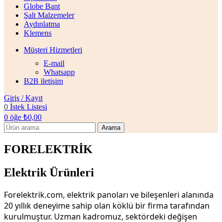
Globe Bant
Şalt Malzemeler
Aydınlatma
Klemens
Müşteri Hizmetleri
E-mail
Whatsapp
B2B iletişim
Giriş / Kayıt
0
İstek Listesi
0
öğe
₺
0,00
Arama
FORELEKTRİK
Elektrik Ürünleri
Forelektrik.com, elektrik panoları ve bileşenleri alanında
20 yıllık deneyime sahip olan köklü bir firma tarafından
kurulmuştur. Uzman kadromuz, sektördeki değişen