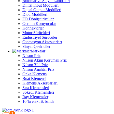
Butonlar ve Sinyal Lambaları
Dijital Input Modülleri
Dijital Output Modülleri
Diod Modülleri
FO Dönüştürücüler
Gerilim Koruyucular
Konnektörler
Motor Sürücüleri
Endüstriyel Sürücüler
Otomasyon Aksesuarları
Sinyal Çeviriciler
Markalar
Nilson Priz
Nilson Akım Korumalı Priz
Nilson 3’lü Priz
Nilson Anahtar Priz
Onka Klemens
Buat Klemensi
Klemens Aksesuarları
Sıra Klemensleri
Soketli Klemensleri
Ray Klemensler
10’lu elektrik bandı
3