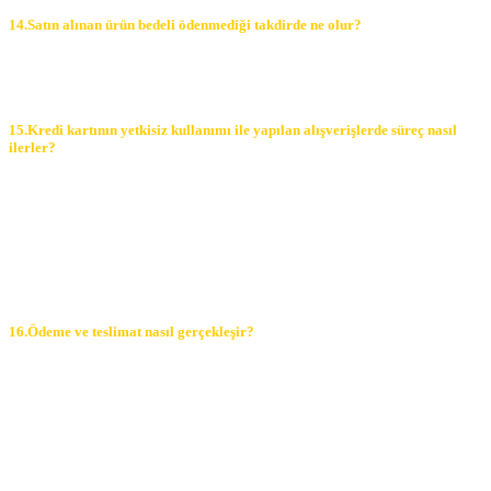
14.Satın alınan ürün bedeli ödenmediği takdirde ne olur?
Alıcı, satın aldığı ürün bedelini ödemez veya banka kayıtlarında iptal
ederse, Satıcının ürünü teslim yükümlülüğü sona erer.
15.Kredi kartının yetkisiz kullanımı ile yapılan alışverişlerde süreç nasıl
ilerler?
Ürün teslim edildikten sonra, alıcının ödeme yaptığı kredi kartının
yetkisiz kişiler tarafından haksız olarak kullanıldığı tespit edilirse ve
satılan ürün bedeli ilgili banka veya finans kuruluşu tarafından
Satıcı’ya ödenmez ise, Alıcı, sözleşme konusu ürünü 3 gün
içerisinde nakliye gideri SATICI’ya ait olacak şekilde SATICI’ya
iade etmek zorundadır.
16.Ödeme ve teslimat nasıl gerçekleşir?
Banka Havalesi veya EFT (Elektronik Fon Transferi) yaparak,
…………, ………, bankası hesaplarımızdan (TL) herhangi birine
yapabilirsiniz. – Elektromarketim.com üzerinden kredi kartlarınız ile,
Her türlü kredi kartınıza online tek ödeme ya da online taksit
imkânlarından yararlanabilirsiniz. Online ödemelerinizde siparişiniz
sonunda kredi kartınızdan tutar çekim işlemi gerçekleşecektir.