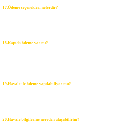
17.Ödeme seçenekleri nelerdir?
Ödeme seçeneklerimiz kredi kartı, havale, EFT ve banka kartı
olarak sizlere sağlanmaktadır. Bunlardan herhangi birini kullanarak
ürününüzü kolaylıkla satın alabilirsiniz.
18.Kapıda ödeme var mı?
Ödeme seçeneklerimiz arasında kapıda ödeme yöntemi
bulunmamaktadır. Siparişinizi oluşturduktan sonra çıkan ödeme
sayfamızda bulunan seçenekleri kullanarak satın alma işlemlerinizi
rahatlıkla sağlayabilirsiniz.
19.Havale ile ödeme yapılabiliyor mu?
Havale ve EFT seçeneklerini ödeme yöntemlerimiz arasında yer
almaktadır. Havale bilgilerimize ulaşarak kolaylıkla işlemlerinizi
gerçekleştirebilirsiniz.
20.Havale bilgilerine nereden ulaşabilirim?
Sipariş geçtiğinizde otomatik mail adresinize ve sipariş detaylarında
görüntülenmektedir.