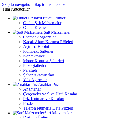
Skip to navigation
Skip to main content
Tüm Kategoriler
Outlet Ürünler
Outlet Şalt Malzemeler
Outlet Klemens
Şalt Malzemeler
Otomatik Sigortalar
Kaçak Akım Koruma Röleleri
Açtırma Bobini
Kompakt Şalterler
Kontaktörler
Motor Koruma Şalterleri
Pako Şalterler
Parafudr
Şalter Aksesuarları
Yük Ayırıcılar
Anahtar Priz
Anahtarlar
Çerçeveler ve Sıva Üstü Kasalar
Priz Kutuları ve Kasaları
Prizler
Telefon Nümeris-Data Prizleri
Sarf Malzemeler
Dağıtım Ünitesi