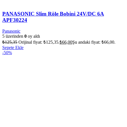
PANASONIC Slim Röle Bobini 24V/DC 6A
APF30224
Panasonic
5 üzerinden
0
oy aldı
₺
125,35
Orijinal fiyat: ₺125,35.
₺
66,00
Şu andaki fiyat: ₺66,00.
Sepete Ekle
-50%