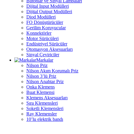
Butonlar ve Sinyal Lambaları
Dijital Input Modülleri
Dijital Output Modülleri
Diod Modülleri
FO Dönüştürücüler
Gerilim Koruyucular
Konnektörler
Motor Sürücüleri
Endüstriyel Sürücüler
Otomasyon Aksesuarları
Sinyal Çeviriciler
Markalar
Nilson Priz
Nilson Akım Korumalı Priz
Nilson 3’lü Priz
Nilson Anahtar Priz
Onka Klemens
Buat Klemensi
Klemens Aksesuarları
Sıra Klemensleri
Soketli Klemensleri
Ray Klemensler
10’lu elektrik bandı