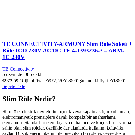
TE CONNECTIVITY-ARMONY Slim Röle Soketi +
Röle 1CO 230V AC/DC TE.4-1393236-3 – ARM-
1C-230V
TE Connectivity
5 üzerinden
0
oy aldı
₺
972,59
Orijinal fiyat: ₺972,59.
₺
186,61
Şu andaki fiyat: ₺186,61.
Sepete Ekle
Slim Röle Nedir?
Slim röle, elektrik devrelerini açmak veya kapatmak için kullanılan,
elektromanyetik prensiplere dayalı kompakt bir anahtarlama
elemanıdır. Standart rölelere kıyasla daha ince ve küçük bir tasarıma
sahip olan slim röleler, özellikle dar alanlarda kullanım kolaylığı
sağlar. Düşük enerji tüketimi ile öne çıkan bu röleler, çevre dostu