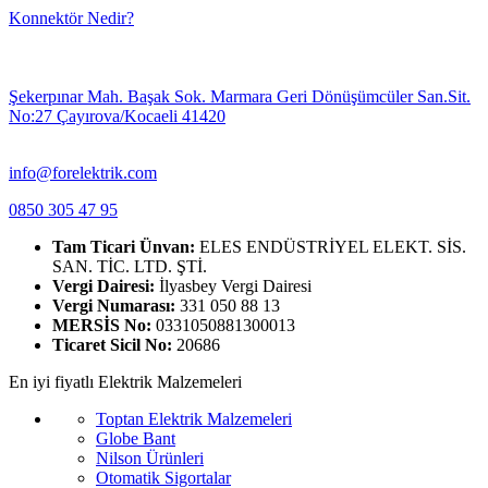
Konnektör Nedir?
Şekerpınar Mah. Başak Sok. Marmara Geri Dönüşümcüler San.Sit.
No:27 Çayırova/Kocaeli 41420
info@forelektrik.com
0850 305 47 95
Tam Ticari Ünvan:
ELES ENDÜSTRİYEL ELEKT. SİS.
SAN. TİC. LTD. ŞTİ.
Vergi Dairesi:
İlyasbey Vergi Dairesi
Vergi Numarası:
331 050 88 13
MERSİS No:
0331050881300013
Ticaret Sicil No:
20686
En iyi fiyatlı Elektrik Malzemeleri
Toptan Elektrik Malzemeleri
Globe Bant
Nilson Ürünleri
Otomatik Sigortalar