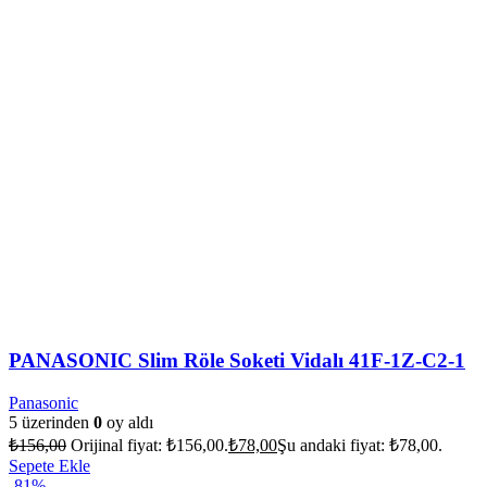
PANASONIC Slim Röle Soketi Vidalı 41F-1Z-C2-1
Panasonic
5 üzerinden
0
oy aldı
₺
156,00
Orijinal fiyat: ₺156,00.
₺
78,00
Şu andaki fiyat: ₺78,00.
Sepete Ekle
-81%