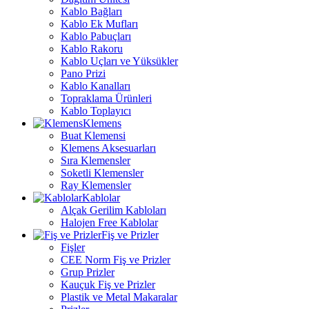
Kablo Bağları
Kablo Ek Mufları
Kablo Pabuçları
Kablo Rakoru
Kablo Uçları ve Yüksükler
Pano Prizi
Kablo Kanalları
Topraklama Ürünleri
Kablo Toplayıcı
Klemens
Buat Klemensi
Klemens Aksesuarları
Sıra Klemensler
Soketli Klemensler
Ray Klemensler
Kablolar
Alçak Gerilim Kabloları
Halojen Free Kablolar
Fiş ve Prizler
Fişler
CEE Norm Fiş ve Prizler
Grup Prizler
Kauçuk Fiş ve Prizler
Plastik ve Metal Makaralar