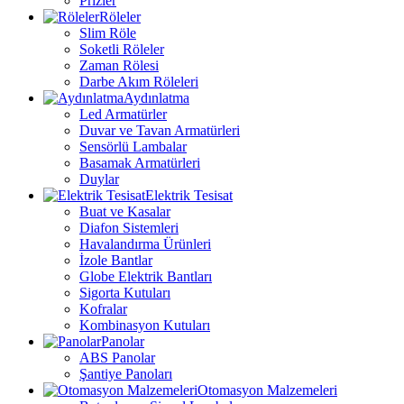
Prizler
Röleler
Slim Röle
Soketli Röleler
Zaman Rölesi
Darbe Akım Röleleri
Aydınlatma
Led Armatürler
Duvar ve Tavan Armatürleri
Sensörlü Lambalar
Basamak Armatürleri
Duylar
Elektrik Tesisat
Buat ve Kasalar
Diafon Sistemleri
Havalandırma Ürünleri
İzole Bantlar
Globe Elektrik Bantları
Sigorta Kutuları
Kofralar
Kombinasyon Kutuları
Panolar
ABS Panolar
Şantiye Panoları
Otomasyon Malzemeleri