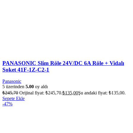
PANASONIC Slim Röle 24V/DC 6A Röle + Vidalı
Soket 41F-1Z-C2-1
Panasonic
5 üzerinden
5.00
oy aldı
₺
245,70
Orijinal fiyat: ₺245,70.
₺
135,00
Şu andaki fiyat: ₺135,00.
Sepete Ekle
-47%