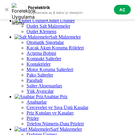
Skip to navigation
Skip to main content
Forelektrik
✕
AÇ
Tüm Kategoriler
Uygulamada aç & daha iyi deneyim
Outlet Ürünler
Outlet Şalt Malzemeler
Outlet Klemens
Şalt Malzemeler
Otomatik Sigortalar
Kaçak Akım Koruma Röleleri
Açtırma Bobini
Kompakt Şalterler
Kontaktörler
Motor Koruma Şalterleri
Pako Şalterler
Parafudr
Şalter Aksesuarları
Yük Ayırıcılar
Anahtar Priz
Anahtarlar
Çerçeveler ve Sıva Üstü Kasalar
Priz Kutuları ve Kasaları
Prizler
Telefon Nümeris-Data Prizleri
Sarf Malzemeler
Dağıtım Ünitesi