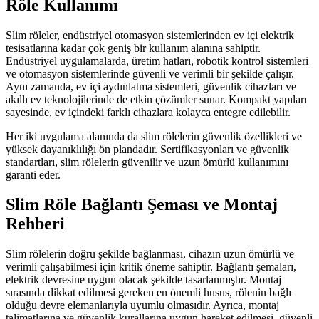
Röle Kullanımı
Slim röleler, endüstriyel otomasyon sistemlerinden ev içi elektrik
tesisatlarına kadar çok geniş bir kullanım alanına sahiptir.
Endüstriyel uygulamalarda, üretim hatları, robotik kontrol sistemleri
ve otomasyon sistemlerinde güvenli ve verimli bir şekilde çalışır.
Aynı zamanda, ev içi aydınlatma sistemleri, güvenlik cihazları ve
akıllı ev teknolojilerinde de etkin çözümler sunar. Kompakt yapıları
sayesinde, ev içindeki farklı cihazlara kolayca entegre edilebilir.
Her iki uygulama alanında da slim rölelerin güvenlik özellikleri ve
yüksek dayanıklılığı ön plandadır. Sertifikasyonları ve güvenlik
standartları, slim rölelerin güvenilir ve uzun ömürlü kullanımını
garanti eder.
Slim Röle Bağlantı Şeması ve Montaj
Rehberi
Slim rölelerin doğru şekilde bağlanması, cihazın uzun ömürlü ve
verimli çalışabilmesi için kritik öneme sahiptir. Bağlantı şemaları,
elektrik devresine uygun olacak şekilde tasarlanmıştır. Montaj
sırasında dikkat edilmesi gereken en önemli husus, rölenin bağlı
olduğu devre elemanlarıyla uyumlu olmasıdır. Ayrıca, montaj
talimatlarına ve güvenlik kurallarına uygun hareket edilmesi, güvenli