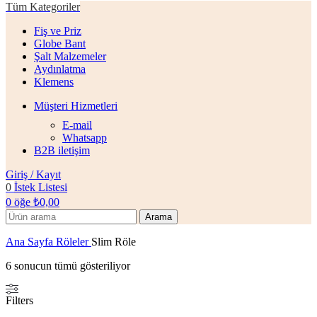
Tüm Kategoriler
Fiş ve Priz
Globe Bant
Şalt Malzemeler
Aydınlatma
Klemens
Müşteri Hizmetleri
E-mail
Whatsapp
B2B iletişim
Giriş / Kayıt
0
İstek Listesi
0
öğe
₺
0,00
Arama
Ana Sayfa
Röleler
Slim Röle
6 sonucun tümü gösteriliyor
Filters