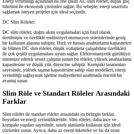
Enerji verimliliği açısından da öne çıkan AC slim röleler, düşük güç
tüketimi ile ekonomik çözümler sağlar. Bu sebeple, enerji tasarrufu
sağlamak isteyen projeler için ideal seçimdir.
DC Slim Röleler:
DC slim röleler, doğru akım uygulamaları için özel olarak
üretilmiştir ve özellikle endüstriyel otomasyon sistemlerinde geniş
bir kullanım alanına sahiptir. Hızlı ve hassas anahtarlama kapasiteleri
ile bilinen DC slim röleler, düşük voltajlarla çalışabilme özellikleri
ile çok çeşitli uygulamalara uyum sağlar. Elektromanyetik gürültüyü
minimize ederek sessiz çalışma sunan bu röleler, yüksek anahtarlama
kapasitesine ve düşük yük direncine sahiptir. Kompakt tasarımları
sayesinde, yüksek taşıma kapasitesine sahip olan modelleri, enerji
verimliliği sağlayarak işletme maliyetlerini azaltmada önemli bir
avantaj sunar.
Slim Röle ve Standart Röleler Arasındaki
Farklar
Slim röleler ile standart röleler arasındaki en belirgin farklar,
boyutları ve enerji verimlilikleridir. Slim röleler, daha ince ve
kompakt yapıları sayesinde, sınırlı alanlarda kullanım için ideal
çözümler sunar. Ayrıca, daha az enerji tüketirler ve bu da uzun