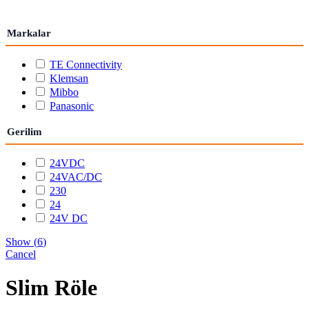
Markalar
TE Connectivity
Klemsan
Mibbo
Panasonic
Gerilim
24VDC
24VAC/DC
230
24
24V DC
Show
(
6
)
Cancel
Slim Röle