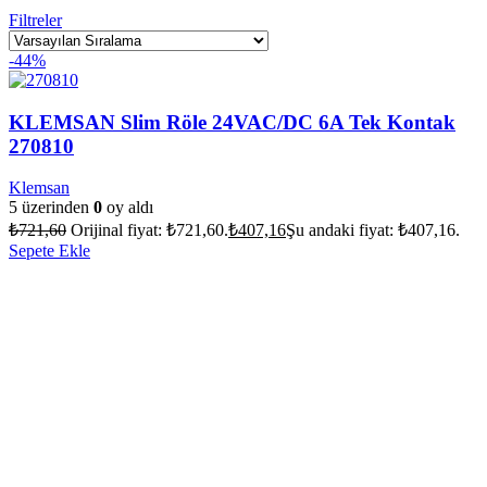
Filtreler
-44%
KLEMSAN Slim Röle 24VAC/DC 6A Tek Kontak
270810
Klemsan
5 üzerinden
0
oy aldı
₺
721,60
Orijinal fiyat: ₺721,60.
₺
407,16
Şu andaki fiyat: ₺407,16.
Sepete Ekle