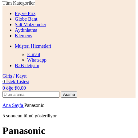
Tüm Kategoriler
Fiş ve Priz
Globe Bant
Şalt Malzemeler
Aydınlatma
Klemens
Müşteri Hizmetleri
E-mail
Whatsapp
B2B iletişim
Giriş / Kayıt
0
İstek Listesi
0
öğe
₺
0,00
Arama
Ana Sayfa
Panasonic
5 sonucun tümü gösteriliyor
Panasonic