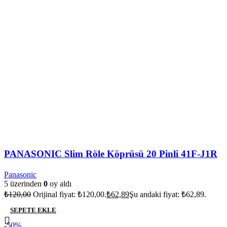
PANASONIC Slim Röle Köprüsü 20 Pinli 41F-J1R
Panasonic
5 üzerinden
0
oy aldı
₺
120,00
Orijinal fiyat: ₺120,00.
₺
62,89
Şu andaki fiyat: ₺62,89.
SEPETE EKLE
-50%