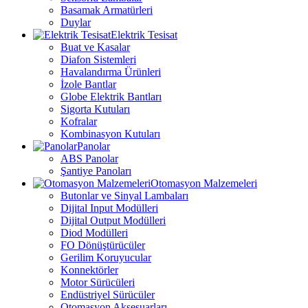
Basamak Armatürleri
Duylar
Elektrik Tesisat
Buat ve Kasalar
Diafon Sistemleri
Havalandırma Ürünleri
İzole Bantlar
Globe Elektrik Bantları
Sigorta Kutuları
Kofralar
Kombinasyon Kutuları
Panolar
ABS Panolar
Şantiye Panoları
Otomasyon Malzemeleri
Butonlar ve Sinyal Lambaları
Dijital Input Modülleri
Dijital Output Modülleri
Diod Modülleri
FO Dönüştürücüler
Gerilim Koruyucular
Konnektörler
Motor Sürücüleri
Endüstriyel Sürücüler
Otomasyon Aksesuarları