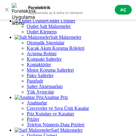
Skip to navigation
Skip to main content
Forelektrik
✕
AÇ
Tüm Kategoriler
Uygulamada aç & daha iyi deneyim
Outlet Ürünler
Outlet Şalt Malzemeler
Outlet Klemens
Şalt Malzemeler
Otomatik Sigortalar
Kaçak Akım Koruma Röleleri
Açtırma Bobini
Kompakt Şalterler
Kontaktörler
Motor Koruma Şalterleri
Pako Şalterler
Parafudr
Şalter Aksesuarları
Yük Ayırıcılar
Anahtar Priz
Anahtarlar
Çerçeveler ve Sıva Üstü Kasalar
Priz Kutuları ve Kasaları
Prizler
Telefon Nümeris-Data Prizleri
Sarf Malzemeler
Dağıtım Ünitesi