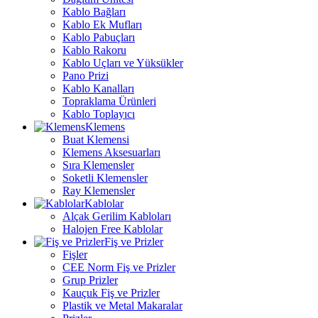
Kablo Bağları
Kablo Ek Mufları
Kablo Pabuçları
Kablo Rakoru
Kablo Uçları ve Yüksükler
Pano Prizi
Kablo Kanalları
Topraklama Ürünleri
Kablo Toplayıcı
Klemens
Buat Klemensi
Klemens Aksesuarları
Sıra Klemensler
Soketli Klemensler
Ray Klemensler
Kablolar
Alçak Gerilim Kabloları
Halojen Free Kablolar
Fiş ve Prizler
Fişler
CEE Norm Fiş ve Prizler
Grup Prizler
Kauçuk Fiş ve Prizler
Plastik ve Metal Makaralar