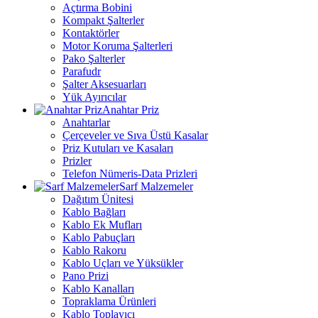
Açtırma Bobini
Kompakt Şalterler
Kontaktörler
Motor Koruma Şalterleri
Pako Şalterler
Parafudr
Şalter Aksesuarları
Yük Ayırıcılar
Anahtar Priz
Anahtarlar
Çerçeveler ve Sıva Üstü Kasalar
Priz Kutuları ve Kasaları
Prizler
Telefon Nümeris-Data Prizleri
Sarf Malzemeler
Dağıtım Ünitesi
Kablo Bağları
Kablo Ek Mufları
Kablo Pabuçları
Kablo Rakoru
Kablo Uçları ve Yüksükler
Pano Prizi
Kablo Kanalları
Topraklama Ürünleri
Kablo Toplayıcı