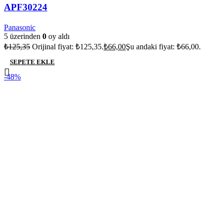
APF30224
Panasonic
5 üzerinden
0
oy aldı
₺
125,35
Orijinal fiyat: ₺125,35.
₺
66,00
Şu andaki fiyat: ₺66,00.
SEPETE EKLE
-48%