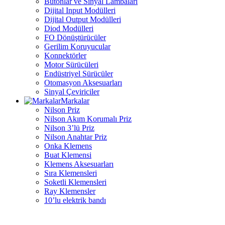
Butonlar ve Sinyal Lambaları
Dijital Input Modülleri
Dijital Output Modülleri
Diod Modülleri
FO Dönüştürücüler
Gerilim Koruyucular
Konnektörler
Motor Sürücüleri
Endüstriyel Sürücüler
Otomasyon Aksesuarları
Sinyal Çeviriciler
Markalar
Nilson Priz
Nilson Akım Korumalı Priz
Nilson 3’lü Priz
Nilson Anahtar Priz
Onka Klemens
Buat Klemensi
Klemens Aksesuarları
Sıra Klemensleri
Soketli Klemensleri
Ray Klemensler
10’lu elektrik bandı