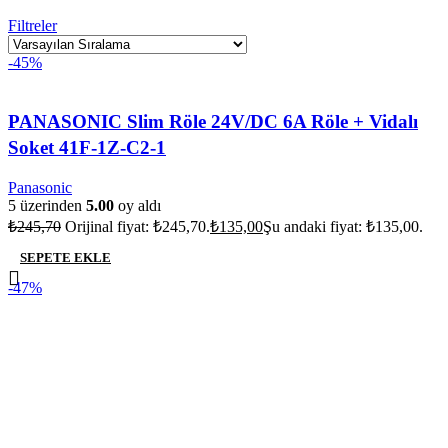
Filtreler
-45%
PANASONIC Slim Röle 24V/DC 6A Röle + Vidalı
Soket 41F-1Z-C2-1
Panasonic
5 üzerinden
5.00
oy aldı
₺
245,70
Orijinal fiyat: ₺245,70.
₺
135,00
Şu andaki fiyat: ₺135,00.
SEPETE EKLE
-47%