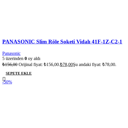
PANASONIC Slim Röle Soketi Vidalı 41F-1Z-C2-1
Panasonic
5 üzerinden
0
oy aldı
₺
156,00
Orijinal fiyat: ₺156,00.
₺
78,00
Şu andaki fiyat: ₺78,00.
SEPETE EKLE
-50%