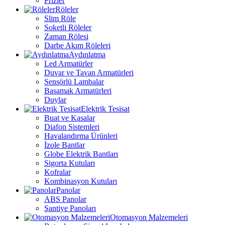
Prizler
Röleler
Slim Röle
Soketli Röleler
Zaman Rölesi
Darbe Akım Röleleri
Aydınlatma
Led Armatürler
Duvar ve Tavan Armatürleri
Sensörlü Lambalar
Basamak Armatürleri
Duylar
Elektrik Tesisat
Buat ve Kasalar
Diafon Sistemleri
Havalandırma Ürünleri
İzole Bantlar
Globe Elektrik Bantları
Sigorta Kutuları
Kofralar
Kombinasyon Kutuları
Panolar
ABS Panolar
Şantiye Panoları
Otomasyon Malzemeleri