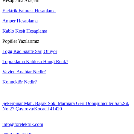
Hesaplama Araçları
Elektrik Faturası Hesaplama
Amper Hesaplama
Kablo Kesit Hesaplama
Popüler Yazılarımız
Togg Kaç Saatte Sarj Oluyor
Topraklama Kablosu Hangi Renk?
Vavien Anahtar Nedir?
Konnektör Nedir?
Şekerpınar Mah. Başak Sok. Marmara Geri Dönüşümcüler San.Sit.
No:27 Çayırova/Kocaeli 41420
info@forelektrik.com