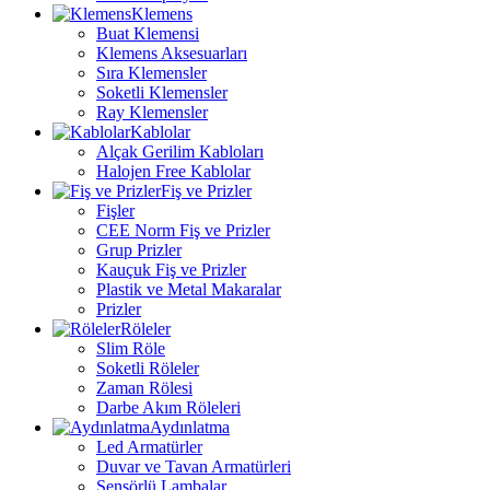
Klemens
Buat Klemensi
Klemens Aksesuarları
Sıra Klemensler
Soketli Klemensler
Ray Klemensler
Kablolar
Alçak Gerilim Kabloları
Halojen Free Kablolar
Fiş ve Prizler
Fişler
CEE Norm Fiş ve Prizler
Grup Prizler
Kauçuk Fiş ve Prizler
Plastik ve Metal Makaralar
Prizler
Röleler
Slim Röle
Soketli Röleler
Zaman Rölesi
Darbe Akım Röleleri
Aydınlatma
Led Armatürler
Duvar ve Tavan Armatürleri
Sensörlü Lambalar