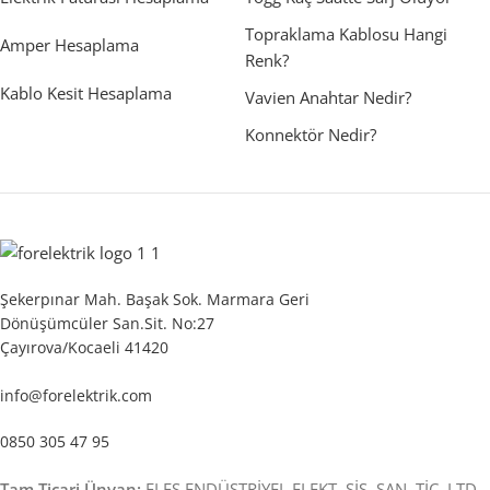
Topraklama Kablosu Hangi
Amper Hesaplama
Renk?
Kablo Kesit Hesaplama
Vavien Anahtar Nedir?
Konnektör Nedir?
Şekerpınar Mah. Başak Sok. Marmara Geri
Dönüşümcüler San.Sit. No:27
Çayırova/Kocaeli 41420
info@forelektrik.com
0850 305 47 95
Tam Ticari Ünvan:
ELES ENDÜSTRİYEL ELEKT. SİS. SAN. TİC. LTD.