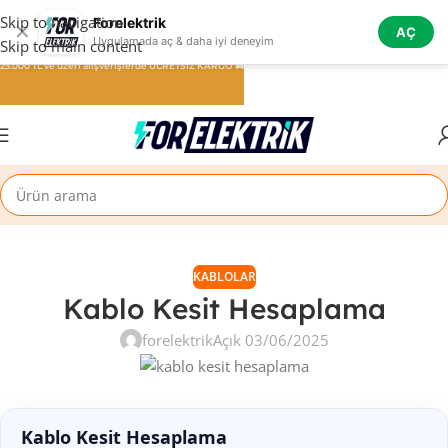
Skip to navigation
Forelektrik
✕
AÇ
Uygulamada aç & daha iyi deneyim
Skip to main content
25.000 TL ve üzeri alışverişlerde ÜCRETSİZ KARGO 🚚
KABLOLAR
Kablo Kesit Hesaplama
forelektrik
Açık 03/06/2025
Kablo Kesit Hesaplama