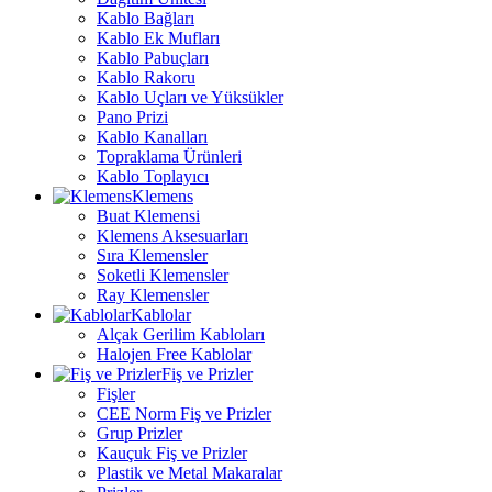
Kablo Bağları
Kablo Ek Mufları
Kablo Pabuçları
Kablo Rakoru
Kablo Uçları ve Yüksükler
Pano Prizi
Kablo Kanalları
Topraklama Ürünleri
Kablo Toplayıcı
Klemens
Buat Klemensi
Klemens Aksesuarları
Sıra Klemensler
Soketli Klemensler
Ray Klemensler
Kablolar
Alçak Gerilim Kabloları
Halojen Free Kablolar
Fiş ve Prizler
Fişler
CEE Norm Fiş ve Prizler
Grup Prizler
Kauçuk Fiş ve Prizler
Plastik ve Metal Makaralar