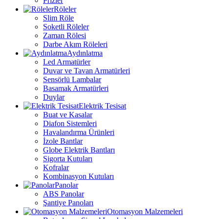
Prizler
Röleler
Slim Röle
Soketli Röleler
Zaman Rölesi
Darbe Akım Röleleri
Aydınlatma
Led Armatürler
Duvar ve Tavan Armatürleri
Sensörlü Lambalar
Basamak Armatürleri
Duylar
Elektrik Tesisat
Buat ve Kasalar
Diafon Sistemleri
Havalandırma Ürünleri
İzole Bantlar
Globe Elektrik Bantları
Sigorta Kutuları
Kofralar
Kombinasyon Kutuları
Panolar
ABS Panolar
Şantiye Panoları
Otomasyon Malzemeleri