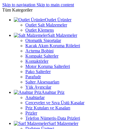
Skip to navigation
Skip to main content
Tüm Kategoriler
Outlet Ürünler
Outlet Şalt Malzemeler
Outlet Klemens
Şalt Malzemeler
Otomatik Sigortalar
Kaçak Akım Koruma Röleleri
Açtırma Bobini
Kompakt Şalterler
Kontaktörler
Motor Koruma Şalterleri
Pako Şalterler
Parafudr
Şalter Aksesuarları
Yük Ayırıcılar
Anahtar Priz
Anahtarlar
Çerçeveler ve Sıva Üstü Kasalar
Priz Kutuları ve Kasaları
Prizler
Telefon Nümeris-Data Prizleri
Sarf Malzemeler
Dağıtım Ünitesi