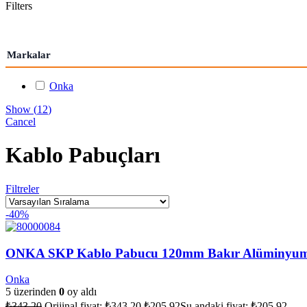
Filters
Markalar
Onka
Show
(
12
)
Cancel
Kablo Pabuçları
Filtreler
-40%
ONKA SKP Kablo Pabucu 120mm Bakır Alüminyum
Onka
5 üzerinden
0
oy aldı
₺
343,20
Orijinal fiyat: ₺343,20.
₺
205,92
Şu andaki fiyat: ₺205,92.