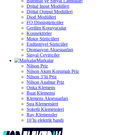
Butonlar ve Sinyal Lambaları
Dijital Input Modülleri
Dijital Output Modülleri
Diod Modülleri
FO Dönüştürücüler
Gerilim Koruyucular
Konnektörler
Motor Sürücüleri
Endüstriyel Sürücüler
Otomasyon Aksesuarları
Sinyal Çeviriciler
Markalar
Nilson Priz
Nilson Akım Korumalı Priz
Nilson 3’lü Priz
Nilson Anahtar Priz
Onka Klemens
Buat Klemensi
Klemens Aksesuarları
Sıra Klemensleri
Soketli Klemensleri
Ray Klemensler
10’lu elektrik bandı