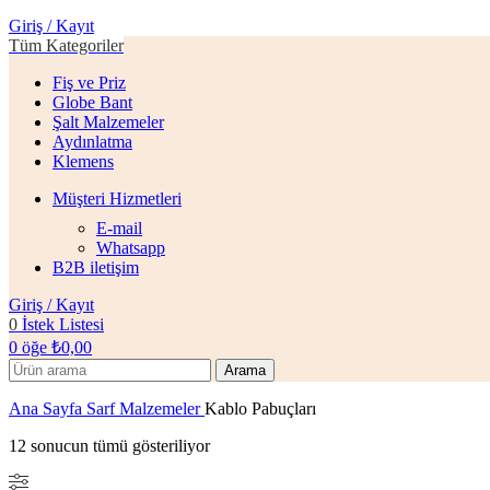
Giriş / Kayıt
Tüm Kategoriler
Fiş ve Priz
Globe Bant
Şalt Malzemeler
Aydınlatma
Klemens
Müşteri Hizmetleri
E-mail
Whatsapp
B2B iletişim
Giriş / Kayıt
0
İstek Listesi
0
öğe
₺
0,00
Arama
Ana Sayfa
Sarf Malzemeler
Kablo Pabuçları
12 sonucun tümü gösteriliyor