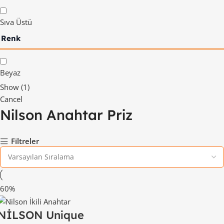
Sıva Üstü
Renk
Beyaz
Show
(
1
)
Cancel
Nilson Anahtar Priz
Filtreler
-60%
NİLSON Unique