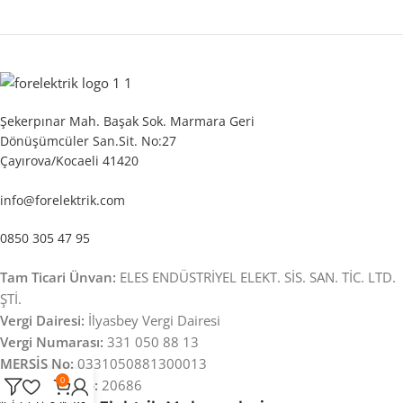
Şekerpınar Mah. Başak Sok. Marmara Geri
Dönüşümcüler San.Sit. No:27
Çayırova/Kocaeli 41420
info@forelektrik.com
0850 305 47 95
Tam Ticari Ünvan:
ELES ENDÜSTRİYEL ELEKT. SİS. SAN. TİC. LTD.
ŞTİ.
Vergi Dairesi:
İlyasbey Vergi Dairesi
Vergi Numarası:
331 050 88 13
MERSİS No:
0331050881300013
0
Ticaret Sicil No:
20686