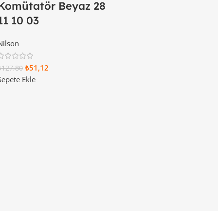
Komütatör Beyaz 28
11 10 03
Nilson
₺
51,12
₺
127,80
Sepete Ekle