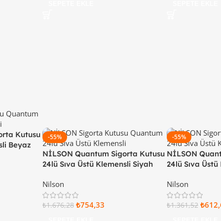
SEPETE EKLE
SEPETE EKLE
rta Kutusu
-55%
-55%
sli Beyaz
NİLSON Quantum Sigorta Kutusu
NİLSON Quant
24lü Sıva Üstü Klemensli Siyah
24lü Sıva Üstü
Kapaklı 32 88 22 24
Kapaklı 32 99 2
Nilson
Nilson
₺
754,33
₺
612,
₺
1.676,28
₺
1.361,52
SEPETE EKLE
SEPETE EKLE