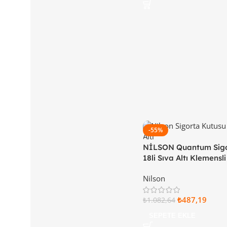
-55%
NİLSON Quantum Sigo
18li Sıva Altı Klemensl
Kapaklı 32 77 22 18
Nilson
₺
487,19
₺
1.082,64
SEPETE EKLE