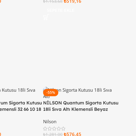
0
₺
519,16
₺
1.153,68
SEPETE EKLE
-55%
um Sigorta Kutusu
NİLSON Quantum Sigorta Kutusu
lemensli 32 66 10 18
18li Sıva Altı Klemensli Beyaz
Kapaklı 32 66 11 18
Nilson
0
₺
576,45
₺
1.281,00