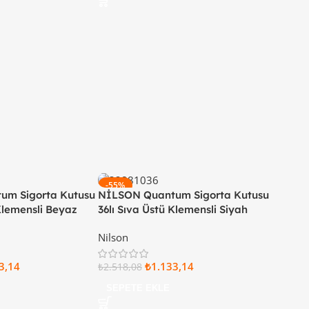
-55%
um Sigorta Kutusu
NİLSON Quantum Sigorta Kutusu
 Klemensli Beyaz
36lı Sıva Üstü Klemensli Siyah
1 36
Kapaklı 32 88 22 36
Nilson
3,14
₺
1.133,14
₺
2.518,08
SEPETE EKLE