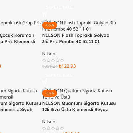
SEPETE EKLE
-65%
Çocuk Korumalı
NİLSON Flash Topraklı Golyad
up Priz Klemensli
3lü Priz Pembe 40 52 11 01
 00
Nilson
3
₺
122,93
₺
351,24
SEPETE EKLE
-55%
um Sigorta Kutusu
NİLSON Quantum Sigorta Kutusu
Klemenssiz Siyah
12li Sıva Üstü Klemensli Beyaz
2 12
Kapaklı 32 88 11 12
Nilson