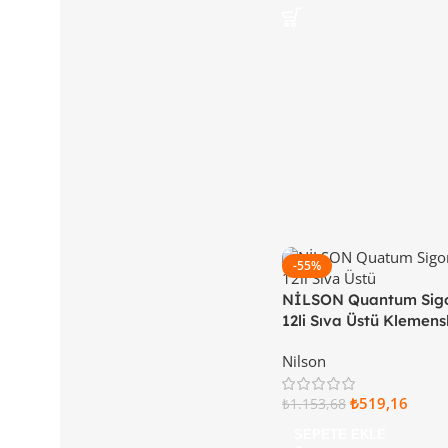
-55%
NİLSON Quantum Sigo
12li Sıva Üstü Klemens
Kapaklı 32 88 22 12
Nilson
₺
519,16
₺
1.153,68
SEPETE EKLE