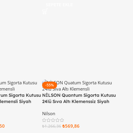
SEPETE EKLE
-55%
um Sigorta Kutusu
NİLSON Quantum Sigorta Kutusu
Klemensli Siyah
24lü Sıva Altı Klemenssiz Siyah
2 24
Kapaklı 32 77 22 24
Nilson
50
₺
569,86
₺
1.266,36