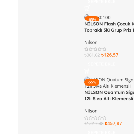
SEPETE EKLE
-65%
NİLSON Flash Çocuk 
Topraklı 3lü Grup Priz
Beyaz 53 13 21 00
Nilson
₺
126,57
₺
361,62
SEPETE EKLE
-55%
NİLSON Quantum Sigo
12li Sıva Altı Klemensl
Kapaklı 32 66 11 12
Nilson
₺
457,87
₺
1.017,48
SEPETE EKLE