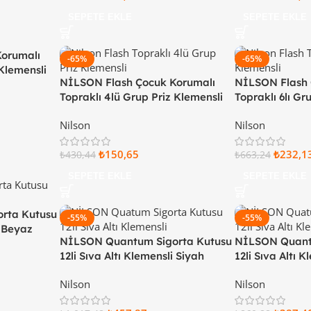
SEPETE EKLE
SEPETE EKLE
Korumalı
-65%
-65%
 Klemensli
NİLSON Flash Çocuk Korumalı
NİLSON Flash 
Topraklı 4lü Grup Priz Klemensli
Topraklı 6lı Gr
Beyaz 54 13 21 00
Beyaz 56 13 21
Nilson
Nilson
₺
150,65
₺
232,1
₺
430,44
₺
663,24
SEPETE EKLE
SEPETE EKLE
rta Kutusu
-55%
-55%
i Beyaz
NİLSON Quantum Sigorta Kutusu
NİLSON Quant
12li Sıva Altı Klemensli Siyah
12li Sıva Altı 
Kapaklı 32 66 22 12
Kapaklı 32 77 2
Nilson
Nilson