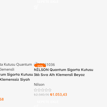
SEPETE EKLE
-55%
NİLSON Quantum Sigorta Kutusu
um Sigorta Kutusu
36lı Sıva Altı Klemensli Beyaz
 Klemenssiz Siyah
Kapaklı 32 66 11 36
Nilson
2 24
₺
1.053,43
₺
2.340,96
68
SEPETE EKLE