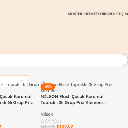
MÜŞTERI HIZMETLERI
B2B ILETIŞIM
-65%
Çocuk Korumalı
NİLSON Flash Çocuk Korumalı
klı 6lı Grup Priz
Topraklı 2li Grup Priz Klemensli
z 56 13 31 00
Beyaz 52 13 21 00
Nilson
3
₺
100,69
₺
287,70