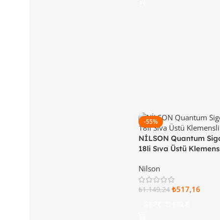
-55%
NİLSON Quantum Sigo
18li Sıva Üstü Klemens
Kapaklı 32 99 22 18
Nilson
₺
517,16
₺
1.149,24
SEPETE EKLE