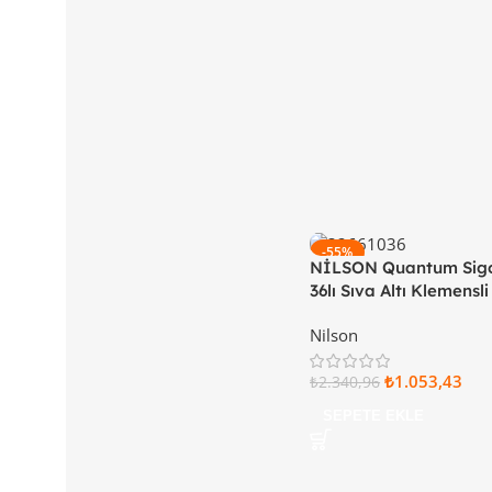
-55%
NİLSON Quantum Sigo
36lı Sıva Altı Klemensl
Kapaklı 32 66 22 36
Nilson
₺
1.053,43
₺
2.340,96
SEPETE EKLE