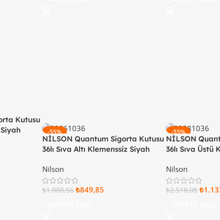
rta Kutusu
i Siyah
-55%
-55%
NİLSON Quantum Sigorta Kutusu
NİLSON Quant
36lı Sıva Altı Klemenssiz Siyah
36lı Sıva Üstü
Kapaklı 32 77 22 36
Kapaklı 32 88 1
Nilson
Nilson
₺
849,85
₺
1.13
₺
1.888,56
₺
2.518,08
SEPETE EKLE
SEPETE EKLE