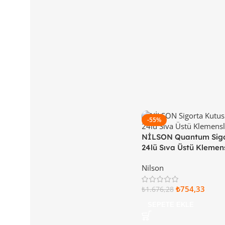
-55%
NİLSON Quantum Sigo
24lü Sıva Üstü Klemen
Kapaklı 32 88 11 24
Nilson
₺
754,33
₺
1.676,28
SEPETE EKLE