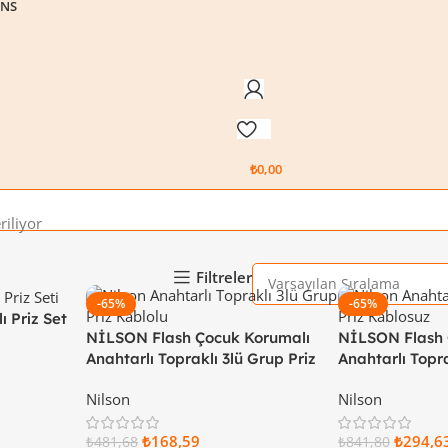
ENS
₺
0,00
riliyor
Filtreler
-65%
-65%
 Priz Set
NİLSON Flash Çocuk Korumalı
NİLSON Flash 
Anahtarlı Topraklı 3lü Grup Priz
Anahtarlı Topra
Klemensli Beyaz 53 13 31 00
Klemensli Beya
Nilson
Nilson
₺
168,59
₺
294,6
₺
481,68
₺
841,80