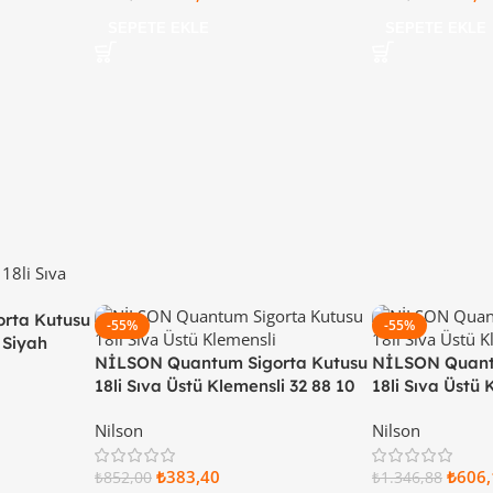
SEPETE EKLE
SEPETE EKLE
rta Kutusu
-55%
-55%
i Siyah
NİLSON Quantum Sigorta Kutusu
NİLSON Quant
18li Sıva Üstü Klemensli 32 88 10
18li Sıva Üstü
18
Kapaklı 32 88 
Nilson
Nilson
₺
383,40
₺
606,
₺
852,00
₺
1.346,88