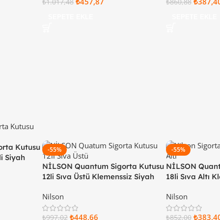
₺
457,87
₺
387,4
₺
1.017,48
₺
860,88
SEPETE EKLE
SEPETE EKLE
rta Kutusu
-55%
-55%
li Siyah
NİLSON Quantum Sigorta Kutusu
NİLSON Quant
12li Sıva Üstü Klemenssiz Siyah
18li Sıva Altı K
Kapaklı 32 99 22 12
Nilson
Nilson
₺
448,66
₺
383,4
₺
997,02
₺
852,00