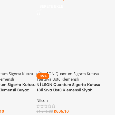
SEPETE EKLE
-55%
um Sigorta Kutusu
NİLSON Quantum Sigorta Kutusu
 Klemensli Beyaz
18li Sıva Üstü Klemensli Siyah
11 18
Kapaklı 32 88 22 18
Nilson
10
₺
606,10
₺
1.346,88