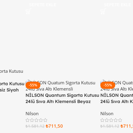
SEPETE EKLE
SEPETE EKLE
rta Kutusu
-55%
-55%
siz Siyah
NİLSON Quantum Sigorta Kutusu
NİLSON Quant
24lü Sıva Altı Klemensli Beyaz
24lü Sıva Altı 
Kapaklı 32 66 11 24
Kapaklı 32 66 2
Nilson
Nilson
₺
711,50
₺
711,
₺
1.581,12
₺
1.581,12