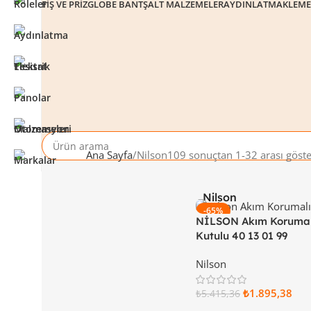
FIŞ VE PRIZ
GLOBE BANT
ŞALT MALZEMELER
AYDINLATMA
KLEM
Ana Sayfa
Nilson
109 sonuçtan 1-32 arası göste
Nilson
-65%
NİLSON Akım Korumalı
Kutulu 40 13 01 99
Nilson
₺
1.895,38
₺
5.415,36