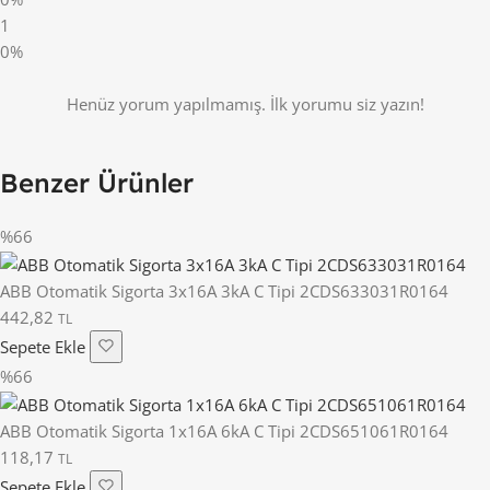
1
0%
Henüz yorum yapılmamış. İlk yorumu siz yazın!
Benzer Ürünler
%66
ABB Otomatik Sigorta 3x16A 3kA C Tipi 2CDS633031R0164
442,82
TL
Sepete Ekle
%66
ABB Otomatik Sigorta 1x16A 6kA C Tipi 2CDS651061R0164
118,17
TL
Sepete Ekle