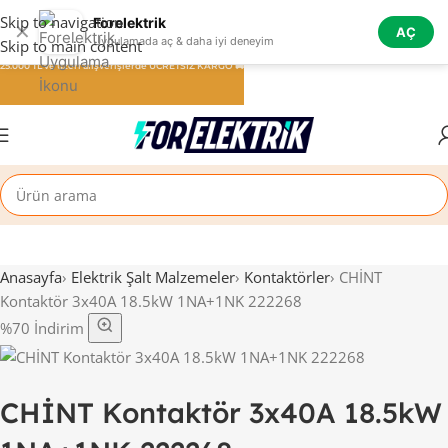
Skip to navigation
Forelektrik
✕
AÇ
Uygulamada aç & daha iyi deneyim
Skip to main content
25.000 TL ve üzeri alışverişlerde ÜCRETSİZ KARGO 🚚
Anasayfa
›
Elektrik Şalt Malzemeler
›
Kontaktörler
›
CHİNT
Kontaktör 3x40A 18.5kW 1NA+1NK 222268
%70 İndirim
CHİNT Kontaktör 3x40A 18.5kW