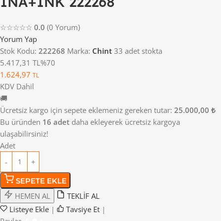
1NA+1NK 222268
☆☆☆☆☆
0.0
(0 Yorum)
Yorum Yap
Stok Kodu:
222268
Marka:
Chint
33 adet stokta
5.417,31 TL
%70
1.624,97
TL
KDV Dahil
🚚
Ücretsiz kargo için sepete eklemeniz gereken tutar:
25.000,00 ₺
Bu üründen
16 adet
daha ekleyerek ücretsiz kargoya
ulaşabilirsiniz!
Adet
SEPETE EKLE
HEMEN AL
TEKLİF AL
Listeye Ekle
|
Tavsiye Et
|
Paylaş