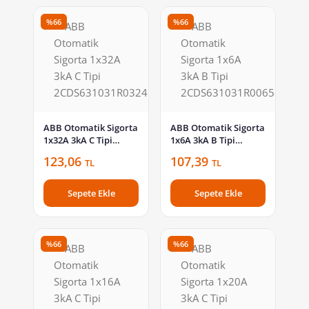
%66
%66
ABB Otomatik Sigorta
ABB Otomatik Sigorta
1x32A 3kA C Tipi
1x6A 3kA B Tipi
2CDS631031R0324
2CDS631031R0065
123,06
107,39
TL
TL
Sepete Ekle
Sepete Ekle
%66
%66