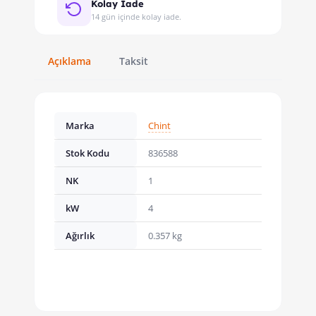
Kolay İade
14 gün içinde kolay iade.
Açıklama
Taksit
Marka
Chint
Stok Kodu
836588
NK
1
kW
4
Ağırlık
0.357 kg