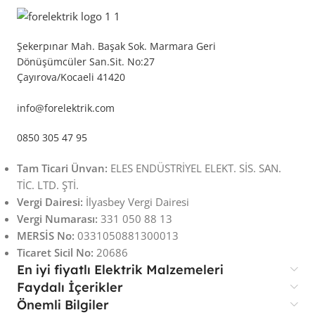
Şekerpınar Mah. Başak Sok. Marmara Geri
Dönüşümcüler San.Sit. No:27
Çayırova/Kocaeli 41420
info@forelektrik.com
0850 305 47 95
Tam Ticari Ünvan:
ELES ENDÜSTRİYEL ELEKT. SİS. SAN.
TİC. LTD. ŞTİ.
Vergi Dairesi:
İlyasbey Vergi Dairesi
Vergi Numarası:
331 050 88 13
MERSİS No:
0331050881300013
Ticaret Sicil No:
20686
En iyi fiyatlı Elektrik Malzemeleri
Faydalı İçerikler
Önemli Bilgiler
CHİNT