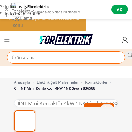
Skip to navigation
Forelektrik
✕
AÇ
Uygulamada aç & daha iyi deneyim
Skip to main content
25.000 TL ve üzeri alışverişlerde ÜCRETSİZ KARGO 🚚
Anasayfa
›
Elektrik Şalt Malzemeler
›
Kontaktörler
›
CHİNT Mini Kontaktör 4kW 1NK Siyah 836588
%70 İndirim