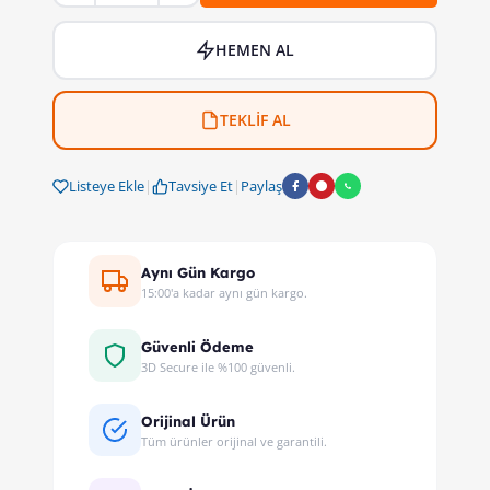
HEMEN AL
TEKLİF AL
Listeye Ekle
|
Tavsiye Et
|
Paylaş
Aynı Gün Kargo
15:00'a kadar aynı gün kargo.
Güvenli Ödeme
3D Secure ile %100 güvenli.
Orijinal Ürün
Tüm ürünler orijinal ve garantili.