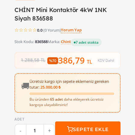
CHİNT Mini Kontaktör 4kW 1NK
Siyah 836588
☆☆☆☆☆
Yorum Yap
0.0
(0 Yorum)
Stok Kodu:
836588
Marka:
Chint
7 adet stokta
386,79
1.288,58 TL
KDV Dahil
%70
TL
Ücretsiz kargo için sepete eklemeniz gereken
🚚
tutar:
25.000,00 ₺
Bu üründen
65 adet
daha ekleyerek ücretsiz
kargoya ulaşabilirsiniz!
ADET
SEPETE EKLE