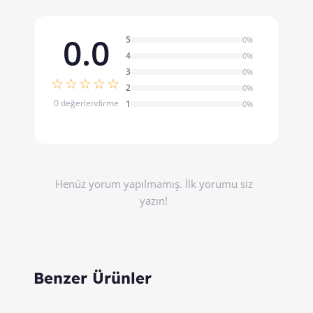
0.0
5
0%
4
0%
3
0%
☆☆☆☆☆
2
0%
0 değerlendirme
1
0%
Henüz yorum yapılmamış. İlk yorumu siz
yazın!
Benzer Ürünler