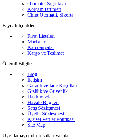
Otomatik Sigortalar
Korçam Ürünleri
Chint Otomatik Sigorta
Faydalı İçerikler
Fiyat Listeleri
Markalar
Kampanyalar
Kargo ve Teslimat
Önemli Bilgiler
Blog
İletişim
Garanti ve İade Koşulları
Gizlilik ve Güvenlik
Hakkımızda
Havale Bilgileri
Satış Sözleşmesi
Üyelik Sözleşmesi
Kişisel Veriler Politikası
Site Map
Uygulamayı indir fırsatları yakala