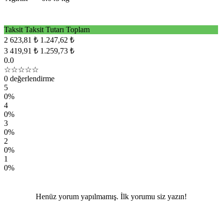
Taksit
Taksit Tutarı
Toplam
2
623,81 ₺
1.247,62 ₺
3
419,91 ₺
1.259,73 ₺
0.0
☆☆☆☆☆
0 değerlendirme
5
0%
4
0%
3
0%
2
0%
1
0%
Henüz yorum yapılmamış. İlk yorumu siz yazın!