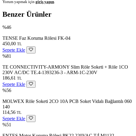
Yorum yapmak için
giriş yapın
.
Benzer Ürünler
%46
TENSE Faz Koruma Rölesi FK-04
450,00
TL
Sepete Ekle
%81
TE CONNECTIVITY-ARMONY Slim Röle Soketi + Röle 1CO
230V AC/DC TE.4-1393236-3 - ARM-1C-230V
186,61
TL
Sepete Ekle
%56
MOLWEX Röle Soketi 2CO 10A PCB Soket Vidalı Bağlantılı 060
140
114,56
TL
Sepete Ekle
%51
ENTES Motor Koruma Rölesi PK22 220VAC T/İ M1132