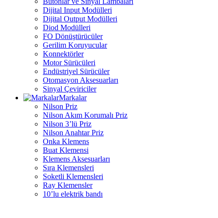
Butonlar ve Sinyal Lambaları
Dijital Input Modülleri
Dijital Output Modülleri
Diod Modülleri
FO Dönüştürücüler
Gerilim Koruyucular
Konnektörler
Motor Sürücüleri
Endüstriyel Sürücüler
Otomasyon Aksesuarları
Sinyal Çeviriciler
Markalar
Nilson Priz
Nilson Akım Korumalı Priz
Nilson 3’lü Priz
Nilson Anahtar Priz
Onka Klemens
Buat Klemensi
Klemens Aksesuarları
Sıra Klemensleri
Soketli Klemensleri
Ray Klemensler
10’lu elektrik bandı