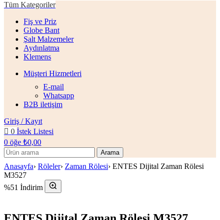
Tüm Kategoriler
Fiş ve Priz
Globe Bant
Şalt Malzemeler
Aydınlatma
Klemens
Müşteri Hizmetleri
E-mail
Whatsapp
B2B iletişim
Giriş / Kayıt
0
İstek Listesi
0
öğe
₺
0,00
Arama
Anasayfa
›
Röleler
›
Zaman Rölesi
›
ENTES Dijital Zaman Rölesi
M3527
%51 İndirim
ENTES Dijital Zaman Rölesi M3527