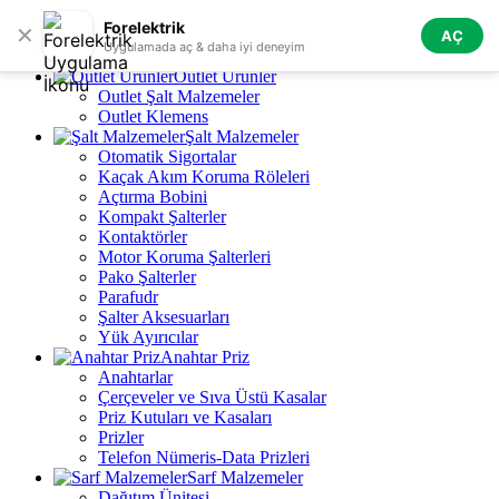
Skip to navigation
Skip to main content
Forelektrik
✕
AÇ
Tüm Kategoriler
Uygulamada aç & daha iyi deneyim
Outlet Ürünler
Outlet Şalt Malzemeler
Outlet Klemens
Şalt Malzemeler
Otomatik Sigortalar
Kaçak Akım Koruma Röleleri
Açtırma Bobini
Kompakt Şalterler
Kontaktörler
Motor Koruma Şalterleri
Pako Şalterler
Parafudr
Şalter Aksesuarları
Yük Ayırıcılar
Anahtar Priz
Anahtarlar
Çerçeveler ve Sıva Üstü Kasalar
Priz Kutuları ve Kasaları
Prizler
Telefon Nümeris-Data Prizleri
Sarf Malzemeler
Dağıtım Ünitesi