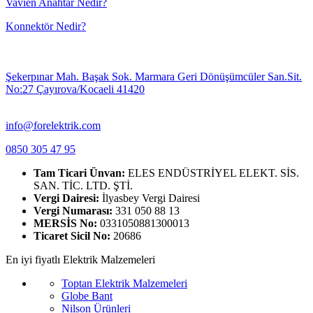
Vavien Anahtar Nedir?
Konnektör Nedir?
Şekerpınar Mah. Başak Sok. Marmara Geri Dönüşümcüler San.Sit.
No:27 Çayırova/Kocaeli 41420
info@forelektrik.com
0850 305 47 95
Tam Ticari Ünvan:
ELES ENDÜSTRİYEL ELEKT. SİS.
SAN. TİC. LTD. ŞTİ.
Vergi Dairesi:
İlyasbey Vergi Dairesi
Vergi Numarası:
331 050 88 13
MERSİS No:
0331050881300013
Ticaret Sicil No:
20686
En iyi fiyatlı Elektrik Malzemeleri
Toptan Elektrik Malzemeleri
Globe Bant
Nilson Ürünleri