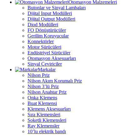
Otomasyon Malzemeleri
Butonlar ve Sinyal Lambaları
Dijital Input Modülleri
Dijital Output Modülleri
Diod Modülleri
FO Dönüştürücüler
Gerilim Koruyucular
Konnektörler
Motor Sürücüleri
Endüstriyel Sürücüler
Otomasyon Aksesuarları
Sinyal Çeviriciler
Markalar
Nilson Priz
Nilson Akım Korumalı Priz
Nilson 3’lü Priz
Nilson Anahtar Priz
Onka Klemens
Buat Klemensi
Klemens Aksesuarları
Sıra Klemensleri
Soketli Klemensleri
Ray Klemensler
10’lu elektrik bandı