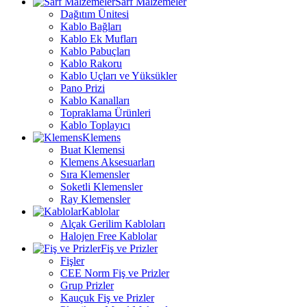
Sarf Malzemeler
Dağıtım Ünitesi
Kablo Bağları
Kablo Ek Mufları
Kablo Pabuçları
Kablo Rakoru
Kablo Uçları ve Yüksükler
Pano Prizi
Kablo Kanalları
Topraklama Ürünleri
Kablo Toplayıcı
Klemens
Buat Klemensi
Klemens Aksesuarları
Sıra Klemensler
Soketli Klemensler
Ray Klemensler
Kablolar
Alçak Gerilim Kabloları
Halojen Free Kablolar
Fiş ve Prizler
Fişler
CEE Norm Fiş ve Prizler
Grup Prizler
Kauçuk Fiş ve Prizler