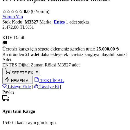
☆☆☆☆☆
0.0
(0 Yorum)
Yorum Yap
Stok Kodu:
M3527
Marka:
Entes
1 adet stokta
2.472,00 TL
%51
KDV Dahil
🚚
Ücretsiz kargo için sepete eklemeniz gereken tutar:
25.000,00 ₺
Bu üründen
21 adet
daha ekleyerek ücretsiz kargoya ulaşabilirsiniz!
Adet
ENTES Dijital Zaman Rölesi M3527 adet
SEPETE EKLE
TEKLİF AL
HEMEN AL
Listeye Ekle
|
Tavsiye Et
|
Paylaş
Aynı Gün Kargo
15:00'a kadar aynı gün kargo.