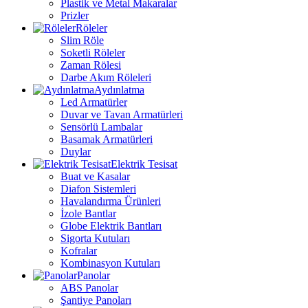
Plastik ve Metal Makaralar
Prizler
Röleler
Slim Röle
Soketli Röleler
Zaman Rölesi
Darbe Akım Röleleri
Aydınlatma
Led Armatürler
Duvar ve Tavan Armatürleri
Sensörlü Lambalar
Basamak Armatürleri
Duylar
Elektrik Tesisat
Buat ve Kasalar
Diafon Sistemleri
Havalandırma Ürünleri
İzole Bantlar
Globe Elektrik Bantları
Sigorta Kutuları
Kofralar
Kombinasyon Kutuları
Panolar
ABS Panolar
Şantiye Panoları