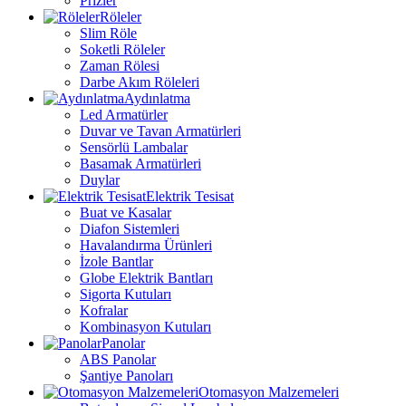
Prizler
Röleler
Slim Röle
Soketli Röleler
Zaman Rölesi
Darbe Akım Röleleri
Aydınlatma
Led Armatürler
Duvar ve Tavan Armatürleri
Sensörlü Lambalar
Basamak Armatürleri
Duylar
Elektrik Tesisat
Buat ve Kasalar
Diafon Sistemleri
Havalandırma Ürünleri
İzole Bantlar
Globe Elektrik Bantları
Sigorta Kutuları
Kofralar
Kombinasyon Kutuları
Panolar
ABS Panolar
Şantiye Panoları
Otomasyon Malzemeleri