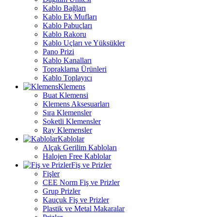
Kablo Bağları
Kablo Ek Mufları
Kablo Pabuçları
Kablo Rakoru
Kablo Uçları ve Yüksükler
Pano Prizi
Kablo Kanalları
Topraklama Ürünleri
Kablo Toplayıcı
Klemens
Buat Klemensi
Klemens Aksesuarları
Sıra Klemensler
Soketli Klemensler
Ray Klemensler
Kablolar
Alçak Gerilim Kabloları
Halojen Free Kablolar
Fiş ve Prizler
Fişler
CEE Norm Fiş ve Prizler
Grup Prizler
Kauçuk Fiş ve Prizler
Plastik ve Metal Makaralar