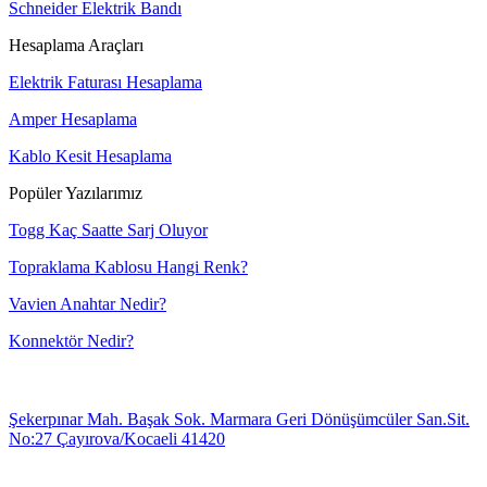
Schneider Elektrik Bandı
Hesaplama Araçları
Elektrik Faturası Hesaplama
Amper Hesaplama
Kablo Kesit Hesaplama
Popüler Yazılarımız
Togg Kaç Saatte Sarj Oluyor
Topraklama Kablosu Hangi Renk?
Vavien Anahtar Nedir?
Konnektör Nedir?
Şekerpınar Mah. Başak Sok. Marmara Geri Dönüşümcüler San.Sit.
No:27 Çayırova/Kocaeli 41420