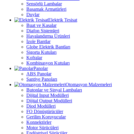
Sensörlü Lambalar
Basamak Armatürleri
Duylar
Elektrik Tesisat
Buat ve Kasalar
Diafon Sistemleri
Havalandırma Ürünleri
İzole Bantlar
Globe Elektrik Bantları
Sigorta Kutuları
Kofralar
Kombinasyon Kutuları
Panolar
ABS Panolar
Şantiye Panoları
Otomasyon Malzemeleri
Butonlar ve Sinyal Lambaları
Dijital Input Modülleri
Dijital Output Modülleri
Diod Modülleri
FO Dönüştürücüler
Gerilim Koruyucular
Konnektörler
Motor Sürücüleri
Endüstriyel Sürücüler