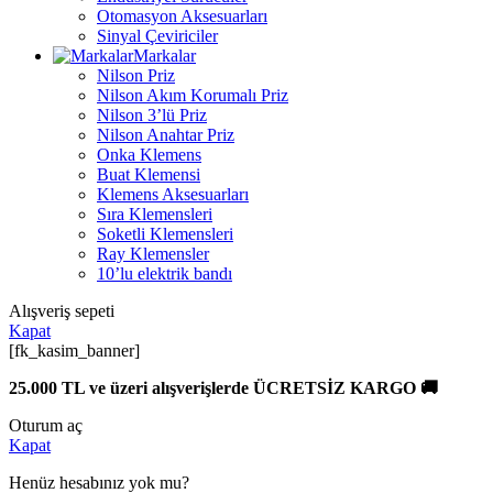
Otomasyon Aksesuarları
Sinyal Çeviriciler
Markalar
Nilson Priz
Nilson Akım Korumalı Priz
Nilson 3’lü Priz
Nilson Anahtar Priz
Onka Klemens
Buat Klemensi
Klemens Aksesuarları
Sıra Klemensleri
Soketli Klemensleri
Ray Klemensler
10’lu elektrik bandı
Alışveriş sepeti
Kapat
[fk_kasim_banner]
25.000 TL ve üzeri alışverişlerde ÜCRETSİZ KARGO 🚚
Oturum aç
Kapat
Henüz hesabınız yok mu?