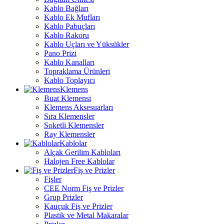
Kablo Bağları
Kablo Ek Mufları
Kablo Pabuçları
Kablo Rakoru
Kablo Uçları ve Yüksükler
Pano Prizi
Kablo Kanalları
Topraklama Ürünleri
Kablo Toplayıcı
Klemens
Buat Klemensi
Klemens Aksesuarları
Sıra Klemensler
Soketli Klemensler
Ray Klemensler
Kablolar
Alçak Gerilim Kabloları
Halojen Free Kablolar
Fiş ve Prizler
Fişler
CEE Norm Fiş ve Prizler
Grup Prizler
Kauçuk Fiş ve Prizler
Plastik ve Metal Makaralar