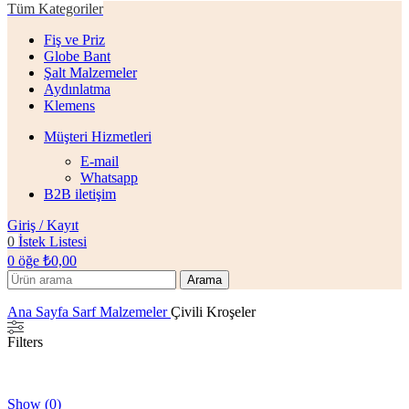
Tüm Kategoriler
Fiş ve Priz
Globe Bant
Şalt Malzemeler
Aydınlatma
Klemens
Müşteri Hizmetleri
E-mail
Whatsapp
B2B iletişim
Giriş / Kayıt
0
İstek Listesi
0
öğe
₺
0,00
Arama
Ana Sayfa
Sarf Malzemeler
Çivili Kroşeler
Filters
Show
(
0
)