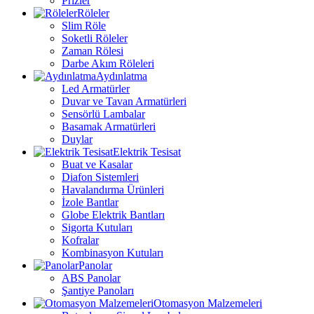
Prizler
Röleler
Slim Röle
Soketli Röleler
Zaman Rölesi
Darbe Akım Röleleri
Aydınlatma
Led Armatürler
Duvar ve Tavan Armatürleri
Sensörlü Lambalar
Basamak Armatürleri
Duylar
Elektrik Tesisat
Buat ve Kasalar
Diafon Sistemleri
Havalandırma Ürünleri
İzole Bantlar
Globe Elektrik Bantları
Sigorta Kutuları
Kofralar
Kombinasyon Kutuları
Panolar
ABS Panolar
Şantiye Panoları
Otomasyon Malzemeleri