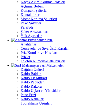
Kaçak Akım Koruma Röleleri
Açtırma Bobini
Kompakt Şalterler
Kontaktörler
Motor Koruma Şalterleri
Pako Şalterler
Parafudr
Şalter Aksesuarları
Yük Ayırıcılar
Anahtar Priz
Anahtarlar
Çerçeveler ve Sıva Üstü Kasalar
Priz Kutuları ve Kasaları
Prizler
Telefon Nümeris-Data Prizleri
Sarf Malzemeler
Dağıtım Ünitesi
Kablo Bağları
Kablo Ek Mufları
Kablo Pabuçları
Kablo Rakoru
Kablo Uçları ve Yüksükler
Pano Prizi
Kablo Kanalları
Topraklama Ürünleri