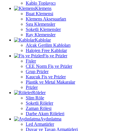
Kablo Toplayıcı
Klemens
Buat Klemensi
Klemens Aksesuarları
Sıra Klemensler
Soketli Klemensler
Ray Klemensler
Kablolar
Alçak Gerilim Kabloları
Halojen Free Kablolar
Fiş ve Prizler
Fişler
CEE Norm Fiş ve Prizler
Grup Prizler
Kauçuk Fiş ve Prizler
Plastik ve Metal Makaralar
Prizler
Röleler
Slim Röle
Soketli Röleler
Zaman Rölesi
Darbe Akım Röleleri
Aydınlatma
Led Armatürler
Duvar ve Tavan Armatürleri