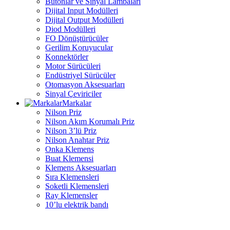
Butonlar ve Sinyal Lambaları
Dijital Input Modülleri
Dijital Output Modülleri
Diod Modülleri
FO Dönüştürücüler
Gerilim Koruyucular
Konnektörler
Motor Sürücüleri
Endüstriyel Sürücüler
Otomasyon Aksesuarları
Sinyal Çeviriciler
Markalar
Nilson Priz
Nilson Akım Korumalı Priz
Nilson 3’lü Priz
Nilson Anahtar Priz
Onka Klemens
Buat Klemensi
Klemens Aksesuarları
Sıra Klemensleri
Soketli Klemensleri
Ray Klemensler
10’lu elektrik bandı