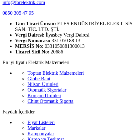
info@forelektrik.com
0850 305 47 95
Tam Ticari Ünvan:
ELES ENDÜSTRİYEL ELEKT. SİS.
SAN. TİC. LTD. ŞTİ.
Vergi Dairesi:
İlyasbey Vergi Dairesi
Vergi Numarası:
331 050 88 13
MERSİS No:
0331050881300013
Ticaret Sicil No:
20686
En iyi fiyatlı Elektrik Malzemeleri
Toptan Elektrik Malzemeleri
Globe Bant
Nilson Ürünleri
Otomatik Sigortalar
Korçam Ürünleri
Chint Otomatik Sigorta
Faydalı İçerikler
Fiyat Listeleri
Markalar
Kampanyalar
Kargo ve Teslimat