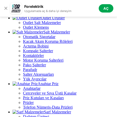
Skip to navigation
Skip to main content
Forelektrik
✕
AÇ
Tüm Kategoriler
Uygulamada aç & daha iyi deneyim
Outlet Ürünler
Outlet Şalt Malzemeler
Outlet Klemens
Şalt Malzemeler
Otomatik Sigortalar
Kaçak Akım Koruma Röleleri
Açtırma Bobini
Kompakt Şalterler
Kontaktörler
Motor Koruma Şalterleri
Pako Şalterler
Parafudr
Şalter Aksesuarları
Yük Ayırıcılar
Anahtar Priz
Anahtarlar
Çerçeveler ve Sıva Üstü Kasalar
Priz Kutuları ve Kasaları
Prizler
Telefon Nümeris-Data Prizleri
Sarf Malzemeler
Dağıtım Ünitesi