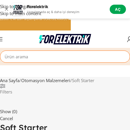
Skip to navigation
Forelektrik
✕
AÇ
Uygulamada aç & daha iyi deneyim
Skip to main content
25.000 TL ve üzeri alışverişlerde ÜCRETSİZ KARGO 🚚
Ana Sayfa
Otomasyon Malzemeleri
Soft Starter
Filters
Show
(
0
)
Cancel
Soft Starter