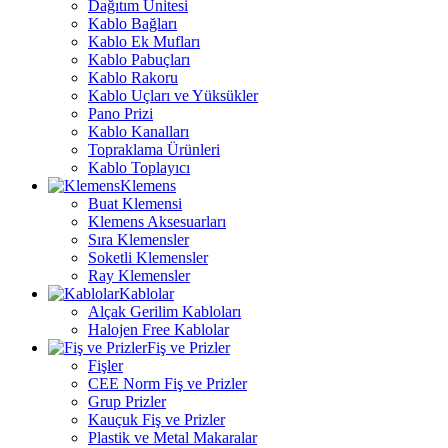
Dağıtım Ünitesi
Kablo Bağları
Kablo Ek Mufları
Kablo Pabuçları
Kablo Rakoru
Kablo Uçları ve Yüksükler
Pano Prizi
Kablo Kanalları
Topraklama Ürünleri
Kablo Toplayıcı
Klemens
Buat Klemensi
Klemens Aksesuarları
Sıra Klemensler
Soketli Klemensler
Ray Klemensler
Kablolar
Alçak Gerilim Kabloları
Halojen Free Kablolar
Fiş ve Prizler
Fişler
CEE Norm Fiş ve Prizler
Grup Prizler
Kauçuk Fiş ve Prizler
Plastik ve Metal Makaralar