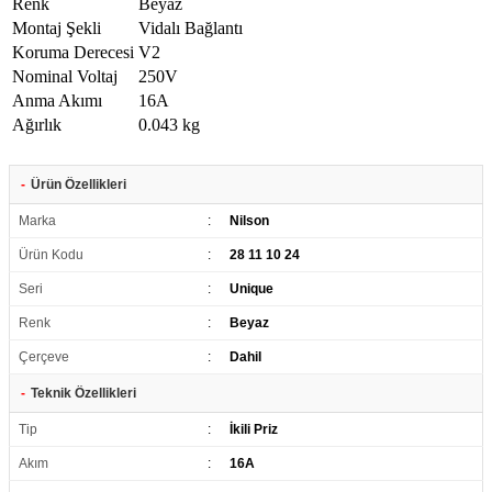
Renk
Beyaz
Montaj Şekli
Vidalı Bağlantı
Koruma Derecesi
V2
Nominal Voltaj
250V
Anma Akımı
16A
Ağırlık
0.043 kg
-
Ürün Özellikleri
Marka
:
Nilson
Ürün Kodu
:
28 11 10 24
Seri
:
Unique
Renk
:
Beyaz
Çerçeve
:
Dahil
-
Teknik Özellikleri
Tip
:
İkili Priz
Akım
:
16A