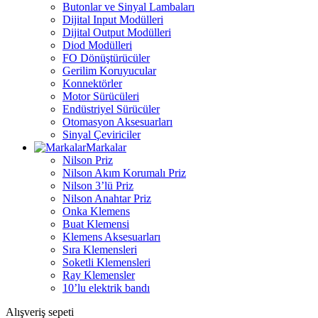
Butonlar ve Sinyal Lambaları
Dijital Input Modülleri
Dijital Output Modülleri
Diod Modülleri
FO Dönüştürücüler
Gerilim Koruyucular
Konnektörler
Motor Sürücüleri
Endüstriyel Sürücüler
Otomasyon Aksesuarları
Sinyal Çeviriciler
Markalar
Nilson Priz
Nilson Akım Korumalı Priz
Nilson 3’lü Priz
Nilson Anahtar Priz
Onka Klemens
Buat Klemensi
Klemens Aksesuarları
Sıra Klemensleri
Soketli Klemensleri
Ray Klemensler
10’lu elektrik bandı
Alışveriş sepeti