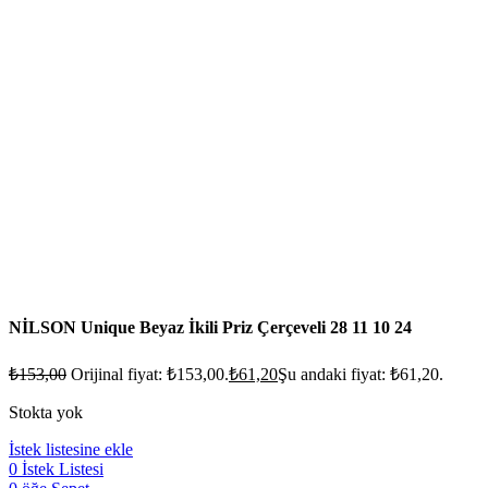
NİLSON Unique Beyaz İkili Priz Çerçeveli 28 11 10 24
₺
153,00
Orijinal fiyat: ₺153,00.
₺
61,20
Şu andaki fiyat: ₺61,20.
Stokta yok
İstek listesine ekle
0
İstek Listesi