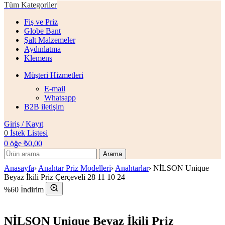
Tüm Kategoriler
Fiş ve Priz
Globe Bant
Şalt Malzemeler
Aydınlatma
Klemens
Müşteri Hizmetleri
E-mail
Whatsapp
B2B iletişim
Giriş / Kayıt
0
İstek Listesi
0
öğe
₺
0,00
Arama
Anasayfa
›
Anahtar Priz Modelleri
›
Anahtarlar
›
NİLSON Unique
Beyaz İkili Priz Çerçeveli 28 11 10 24
%60 İndirim
NİLSON Unique Beyaz İkili Priz