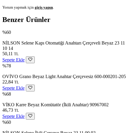
Yorum yapmak için
giriş yapın
.
Benzer Ürünler
%60
NİLSON Selene Kapı Otomatiği Anahtarı Çerçeveli Beyaz 23 11
10 14
50,11
TL
Sepete Ekle
%78
OVİVO Grano Beyaz Light Anahtar Çerçevesiz 600-000201-205
22,84
TL
Sepete Ekle
%68
VİKO Karre Beyaz Komütatör (İkili Anahtar) 90967002
46,73
TL
Sepete Ekle
%60
NİLSON Selene İkili Çerçeve Beyaz 23 11 00 92