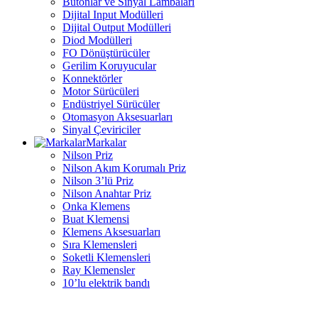
Butonlar ve Sinyal Lambaları
Dijital Input Modülleri
Dijital Output Modülleri
Diod Modülleri
FO Dönüştürücüler
Gerilim Koruyucular
Konnektörler
Motor Sürücüleri
Endüstriyel Sürücüler
Otomasyon Aksesuarları
Sinyal Çeviriciler
Markalar
Nilson Priz
Nilson Akım Korumalı Priz
Nilson 3’lü Priz
Nilson Anahtar Priz
Onka Klemens
Buat Klemensi
Klemens Aksesuarları
Sıra Klemensleri
Soketli Klemensleri
Ray Klemensler
10’lu elektrik bandı