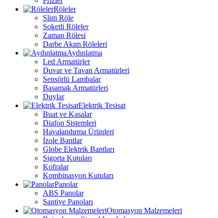
Prizler
Röleler
Slim Röle
Soketli Röleler
Zaman Rölesi
Darbe Akım Röleleri
Aydınlatma
Led Armatürler
Duvar ve Tavan Armatürleri
Sensörlü Lambalar
Basamak Armatürleri
Duylar
Elektrik Tesisat
Buat ve Kasalar
Diafon Sistemleri
Havalandırma Ürünleri
İzole Bantlar
Globe Elektrik Bantları
Sigorta Kutuları
Kofralar
Kombinasyon Kutuları
Panolar
ABS Panolar
Şantiye Panoları
Otomasyon Malzemeleri