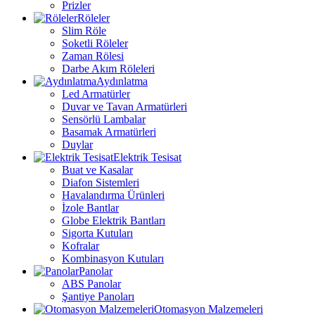
Prizler
Röleler
Slim Röle
Soketli Röleler
Zaman Rölesi
Darbe Akım Röleleri
Aydınlatma
Led Armatürler
Duvar ve Tavan Armatürleri
Sensörlü Lambalar
Basamak Armatürleri
Duylar
Elektrik Tesisat
Buat ve Kasalar
Diafon Sistemleri
Havalandırma Ürünleri
İzole Bantlar
Globe Elektrik Bantları
Sigorta Kutuları
Kofralar
Kombinasyon Kutuları
Panolar
ABS Panolar
Şantiye Panoları
Otomasyon Malzemeleri