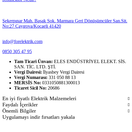
Şekerpınar Mah. Başak Sok. Marmara Geri Dönüşümcüler San.Sit.
No:27 Çayırova/Kocaeli 41420
info@forelektrik.com
0850 305 47 95
Tam Ticari Ünvan:
ELES ENDÜSTRİYEL ELEKT. SİS.
SAN. TİC. LTD. ŞTİ.
Vergi Dairesi:
İlyasbey Vergi Dairesi
Vergi Numarası:
331 050 88 13
MERSİS No:
0331050881300013
Ticaret Sicil No:
20686
En iyi fiyatlı Elektrik Malzemeleri
Faydalı İçerikler
Önemli Bilgiler
Uygulamayı indir fırsatları yakala