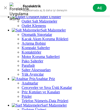
Skip to navigation
Skip to main content
Forelektrik
✕
AÇ
Tüm Kategoriler
Uygulamada aç & daha iyi deneyim
Outlet Ürünler
Outlet Şalt Malzemeler
Outlet Klemens
Şalt Malzemeler
Otomatik Sigortalar
Kaçak Akım Koruma Röleleri
Açtırma Bobini
Kompakt Şalterler
Kontaktörler
Motor Koruma Şalterleri
Pako Şalterler
Parafudr
Şalter Aksesuarları
Yük Ayırıcılar
Anahtar Priz
Anahtarlar
Çerçeveler ve Sıva Üstü Kasalar
Priz Kutuları ve Kasaları
Prizler
Telefon Nümeris-Data Prizleri
Sarf Malzemeler
Dağıtım Ünitesi