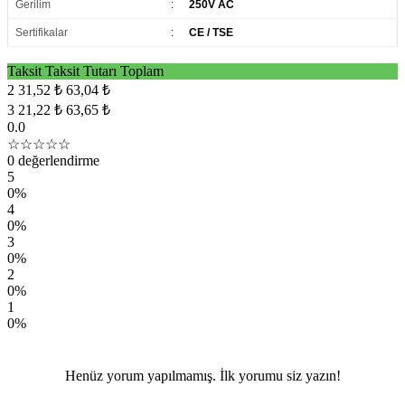
Gerilim
:
250V AC
Sertifikalar
:
CE / TSE
Taksit
Taksit Tutarı
Toplam
2
31,52 ₺
63,04 ₺
3
21,22 ₺
63,65 ₺
0.0
☆☆☆☆☆
0 değerlendirme
5
0%
4
0%
3
0%
2
0%
1
0%
Henüz yorum yapılmamış. İlk yorumu siz yazın!