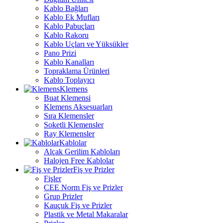
Kablo Bağları
Kablo Ek Mufları
Kablo Pabuçları
Kablo Rakoru
Kablo Uçları ve Yüksükler
Pano Prizi
Kablo Kanalları
Topraklama Ürünleri
Kablo Toplayıcı
Klemens
Buat Klemensi
Klemens Aksesuarları
Sıra Klemensler
Soketli Klemensler
Ray Klemensler
Kablolar
Alçak Gerilim Kabloları
Halojen Free Kablolar
Fiş ve Prizler
Fişler
CEE Norm Fiş ve Prizler
Grup Prizler
Kauçuk Fiş ve Prizler
Plastik ve Metal Makaralar