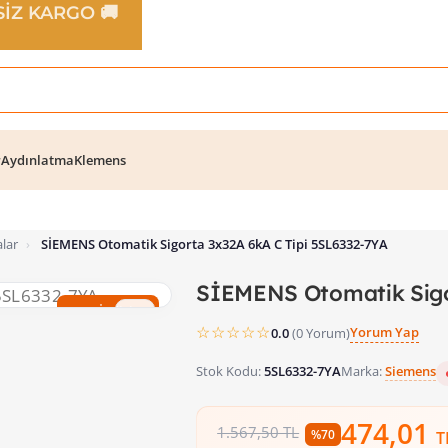
TSİZ KARGO 🚚
r
Aydınlatma
Klemens
lar
›
SİEMENS Otomatik Sigorta 3x32A 6kA C Tipi 5SL6332-7YA
SİEMENS Otomatik Sigo
%70 İndirim
☆☆☆☆☆
Yorum Yap
0.0
(0 Yorum)
Stok Kodu:
5SL6332-7YA
Marka:
Siemens
474,01
1.567,50 TL
%70
T