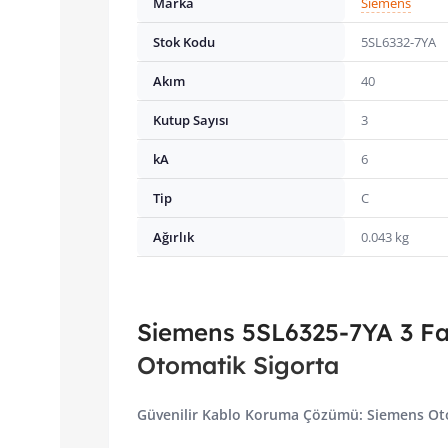
Marka
Siemens
Stok Kodu
5SL6332-7YA
Akım
40
Kutup Sayısı
3
kA
6
Tip
C
Ağırlık
0.043 kg
Siemens 5SL6325-7YA 3 Faz
Otomatik Sigorta
Güvenilir Kablo Koruma Çözümü: Siemens Ot