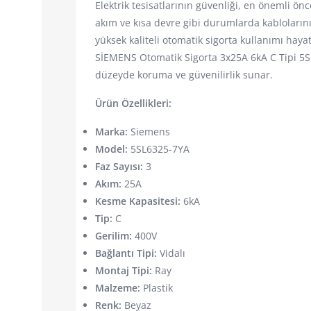
Elektrik tesisatlarının güvenliği, en önemli önce
akım ve kısa devre gibi durumlarda kablolarını
yüksek kaliteli otomatik sigorta kullanımı haya
SİEMENS Otomatik Sigorta 3x25A 6kA C Tipi 5SL
düzeyde koruma ve güvenilirlik sunar.
Ürün Özellikleri:
Marka:
Siemens
Model:
5SL6325-7YA
Faz Sayısı:
3
Akım:
25A
Kesme Kapasitesi:
6kA
Tip:
C
Gerilim:
400V
Bağlantı Tipi:
Vidalı
Montaj Tipi:
Ray
Malzeme:
Plastik
Renk:
Beyaz