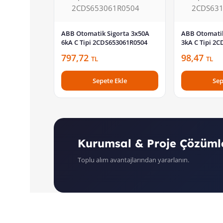
ABB Otomatik Sigorta 3x50A
ABB Otomatik
6kA C Tipi 2CDS653061R0504
3kA C Tipi 2
797,72
98,47
TL
TL
Sepete Ekle
Sep
Kurumsal & Proje Çözüml
Toplu alım avantajlarından yararlanın.