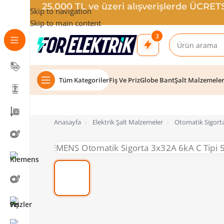
25.000 TL ve üzeri alışverişlerde ÜCRE
Skip to navigation
Skip to main content
3
Tüm Kategoriler
Fiş Ve Priz
Globe Bant
Şalt Malzemele
Anasayfa
›
Elektrik Şalt Malzemeler
›
Otomatik Sigorta