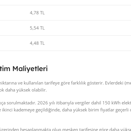
4,78 TL
5,54 TL
4,48 TL
tim Maliyetleri
ktarına ve kullanılan tarifeye göre farklılık gösterir. Evlerdeki (me
çok daha yüksek olabilir.
a sorulmaktadır. 2026 yılı itibarıyla vergiler dahil 150 kWh elekt
kle ikinci kademeye geçildiğinde, daha yüksek birim fiyatlar geçerl
fesi üzerinden hesaplanmakta olup mesken tarifesine göre daha yüks