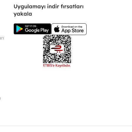
Uygulamayı indir fırsatları
yakala
arı
ı