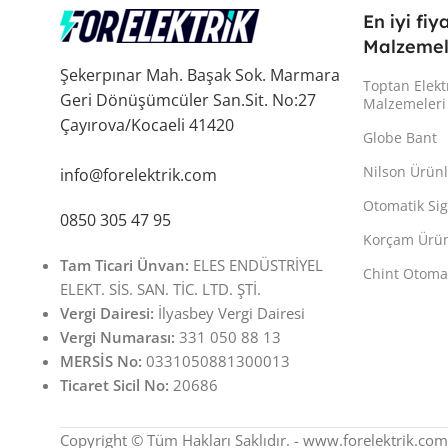
En iyi fiy
Malzemel
Şekerpınar Mah. Başak Sok. Marmara
Toptan Elekt
Geri Dönüşümcüler San.Sit. No:27
Malzemeleri
Çayırova/Kocaeli 41420
Globe Bant
Nilson Ürünl
info@forelektrik.com
Otomatik Sig
0850 305 47 95
Korçam Ürün
Tam Ticari Ünvan:
ELES ENDÜSTRİYEL
Chint Otomat
ELEKT. SİS. SAN. TİC. LTD. ŞTİ.
Vergi Dairesi:
İlyasbey Vergi Dairesi
Vergi Numarası:
331 050 88 13
MERSİS No:
0331050881300013
Ticaret Sicil No:
20686
Copyright © Tüm Hakları Saklıdır. - www.forelektrik.com