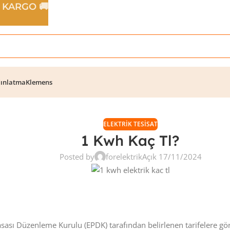
Z KARGO 🚚
ınlatma
Klemens
ELEKTRIK TESISAT
1 Kwh Kaç Tl?
Posted by
forelektrik
Açık 17/11/2024
Piyasası Düzenleme Kurulu (EPDK) tarafından belirlenen tarifelere gör