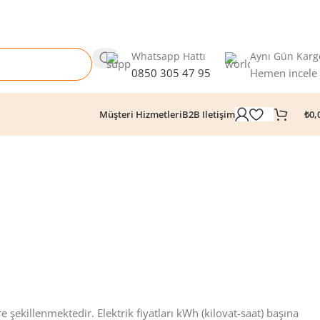
Whatsapp Hattı
Aynı Gün Karg
0850 305 47 95
Hemen incele
₺
0,
Müşteri Hizmetleri
B2B Iletişim
e şekillenmektedir. Elektrik fiyatları kWh (kilovat-saat) başına