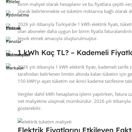
birim maliyet olarak hesaplanır ve bu fiyatlara çeşitli verg
olarak belirlenmekte ve tüketim miktarına bağlı olarak d
2026 yılı itibarıyla Türkiye’de 1 kWh elektrik fiyatı, tü
olan aboneler daha uygun bir birim fiyatla faturalandırı
teşvik etmek amacıyla oluşturulmuştur.
1 kWh Kaç TL? – Kademeli Fiyatl
2026 yılı itibarıyla 1 kWh elektrik fiyatı, kademeli tari
tarafından belirlenen limitin altında kalan tüketim içi
150 kWh’yi aşan tüketim ise ikinci kademe tarifesine tabi
Vergiler dahil kWh hesaplama işlemi yapılırken, fatura üze
net maliyetine ulaşmak mümkündür. 2026 yılı itibarıyla v
gösterebilir.
Elektrik Fiyatlarını Etkileyen Fa