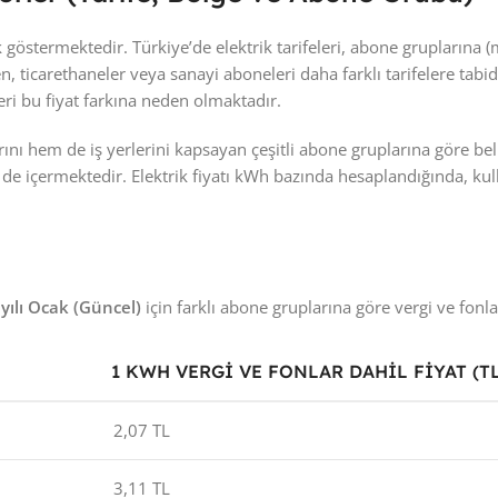
nlik göstermektedir. Türkiye’de elektrik tarifeleri, abone gruplarına
n, ticarethaneler veya sanayi aboneleri daha farklı tarifelere tabidir.
eri bu fiyat farkına neden olmaktadır.
ını hem de iş yerlerini kapsayan çeşitli abone gruplarına göre beli
eri de içermektedir. Elektrik fiyatı kWh bazında hesaplandığında, k
yılı Ocak (Güncel)
için farklı abone gruplarına göre vergi ve fonlar 
1 KWH VERGI VE FONLAR DAHIL FIYAT (TL
2,07 TL
3,11 TL