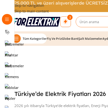
25.000 TL ve üzeri alışverişlerde ÜCRETSİ
Skip to navigation
Skip to main content
3
Tüm Kategoriler
Fiş Ve Priz
Globe Bant
Şalt Malzemeler
Ayd
Türkiye’de Elektrik Fiyatları 2026
2026 yılı itibarıyla Türkiye’de elektrik fiyatları, Enerji 