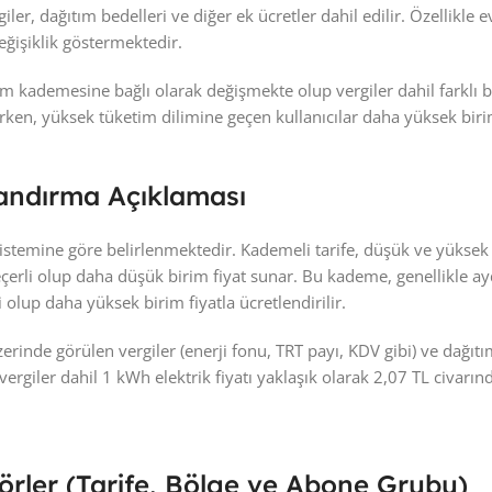
iler, dağıtım bedelleri ve diğer ek ücretler dahil edilir. Özellikle e
eğişiklik göstermektedir.
ketim kademesine bağlı olarak değişmekte olup vergiler dahil farklı
lırken, yüksek tüketim dilimine geçen kullanıcılar daha yüksek bir
andırma Açıklaması
fe sistemine göre belirlenmektedir. Kademeli tarife, düşük ve yükse
n geçerli olup daha düşük birim fiyat sunar. Bu kademe, genellikl
 olup daha yüksek birim fiyatla ücretlendirilir.
rinde görülen vergiler (enerji fonu, TRT payı, KDV gibi) ve dağıtım
ergiler dahil 1 kWh elektrik fiyatı yaklaşık olarak 2,07 TL civar
ktörler (Tarife, Bölge ve Abone Grubu)