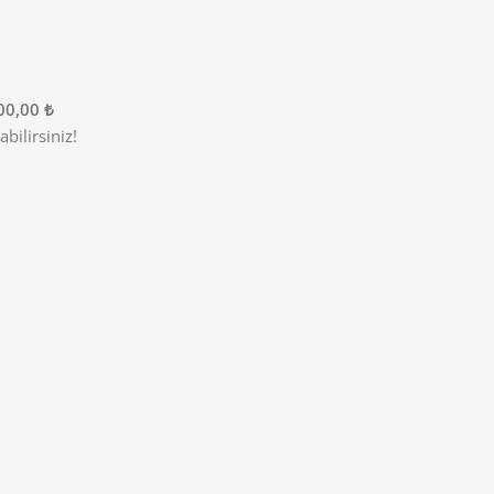
00,00 ₺
bilirsiniz!