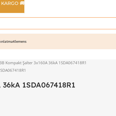
Z KARGO 🚚
ınlatma
Klemens
BB Kompakt Şalter 3x160A 36kA 1SDA067418R1
A 36kA 1SDA067418R1