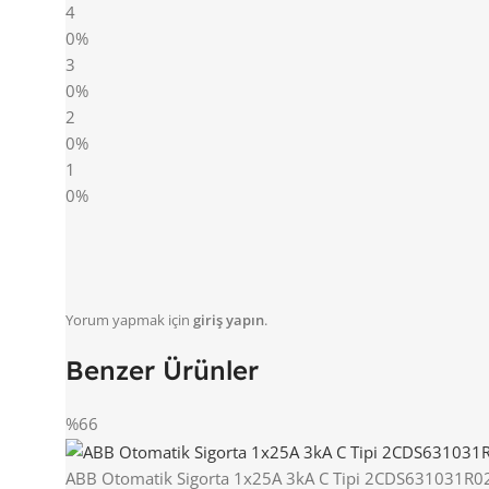
4
0%
3
0%
2
0%
1
0%
Yorum yapmak için
giriş yapın
.
Benzer Ürünler
%66
ABB Otomatik Sigorta 1x25A 3kA C Tipi 2CDS631031R0