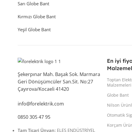
Sarı Globe Bant
Kırmızı Globe Bant
Yeşil Globe Bant
En iyi fiy
Malzemel
Şekerpınar Mah. Başak Sok. Marmara
Toptan Elekt
Geri Dönüşümcüler San.Sit. No:27
Malzemeleri
Çayırova/Kocaeli 41420
Globe Bant
info@forelektrik.com
Nilson Ürünl
Otomatik Sig
0850 305 47 95
Korçam Ürün
Tam Ticari Ünvan:
ELES ENDÜSTRİYEL