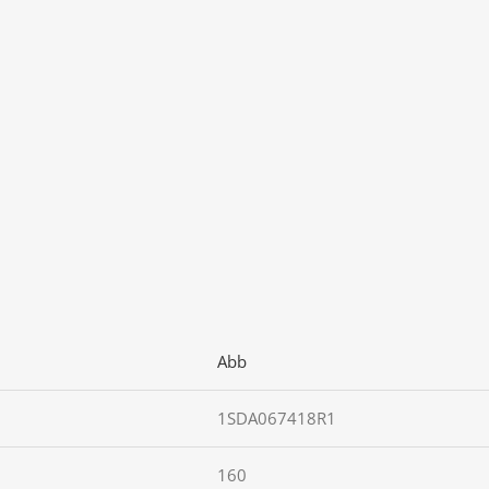
Abb
1SDA067418R1
160