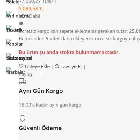
17.550,27 TL
%71
5.089,58
TL
KDV Dahil
🚚
Ücretsiz kargo için sepete eklemeniz gereken tutar:
25.0
Bu üründen
5 adet
daha ekleyerek ücretsiz kargoya ulaşa
Bu ürün şu anda stokta bulunmamaktadır.
Listeye Ekle
|
Tavsiye Et
|
Paylaş
Aynı Gün Kargo
15:00'a kadar aynı gün kargo.
Güvenli Ödeme