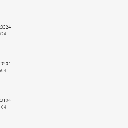
324
504
104