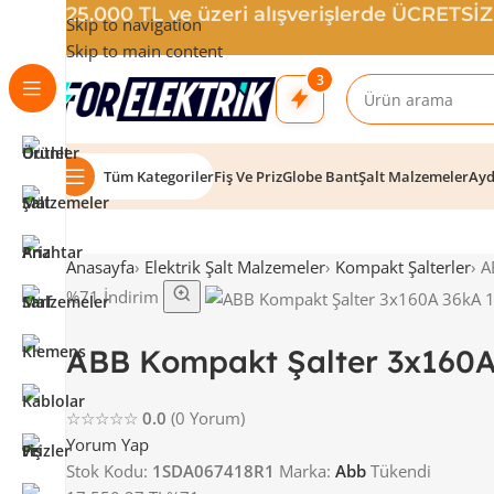
25.000 TL ve üzeri alışverişlerde ÜCRETSİ
Skip to navigation
Skip to main content
3
Tüm Kategoriler
Fiş Ve Priz
Globe Bant
Şalt Malzemeler
Ayd
Anasayfa
›
Elektrik Şalt Malzemeler
›
Kompakt Şalterler
›
A
%71 İndirim
ABB Kompakt Şalter 3x160
☆☆☆☆☆
0.0
(0 Yorum)
Yorum Yap
Stok Kodu:
1SDA067418R1
Marka:
Abb
Tükendi