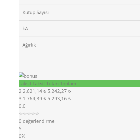
Kutup Sayısı
kA
Ağırlık
Taksit
Taksit Tutarı
Toplam
2
2.621,14 ₺
5.242,27 ₺
3
1.764,39 ₺
5.293,16 ₺
0.0
☆☆☆☆☆
0 değerlendirme
5
0%