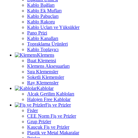
Kablo Bağları
Kablo Ek Mufları
Kablo Pabuçları
Kablo Rakoru
Kablo Uçları ve Yüksükler
Pano Prizi
Kablo Kanalları
Topraklama Ürünleri
Kablo Toplayıcı
Klemens
Buat Klemensi
Klemens Aksesuarları
Sıra Klemensler
Soketli Klemensler
Ray Klemensler
Kablolar
Alçak Gerilim Kabloları
Halojen Free Kablolar
Fiş ve Prizler
Fişler
CEE Norm Fiş ve Prizler
Grup Prizler
Kauçuk Fiş ve Prizler
Plastik ve Metal Makaralar