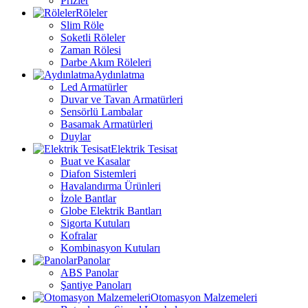
Prizler
Röleler
Slim Röle
Soketli Röleler
Zaman Rölesi
Darbe Akım Röleleri
Aydınlatma
Led Armatürler
Duvar ve Tavan Armatürleri
Sensörlü Lambalar
Basamak Armatürleri
Duylar
Elektrik Tesisat
Buat ve Kasalar
Diafon Sistemleri
Havalandırma Ürünleri
İzole Bantlar
Globe Elektrik Bantları
Sigorta Kutuları
Kofralar
Kombinasyon Kutuları
Panolar
ABS Panolar
Şantiye Panoları
Otomasyon Malzemeleri