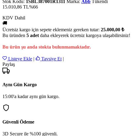
Stok Kodu:
1SBL387001R1311
Marka:
Abb
Tükendi
15.010,86 TL
%66
KDV Dahil
🚚
Ücretsiz kargo için sepete eklemeniz gereken tutar:
25.000,00 ₺
Bu üründen
5 adet
daha ekleyerek ücretsiz kargoya ulaşabilirsiniz!
Bu ürün şu anda stokta bulunmamaktadır.
Listeye Ekle
|
Tavsiye Et
|
Paylaş
Aynı Gün Kargo
15:00'a kadar aynı gün kargo.
Güvenli Ödeme
3D Secure ile %100 güvenli.