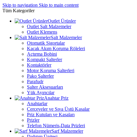
Skip to navigation
Skip to main content
Tüm Kategoriler
Outlet Ürünler
Outlet Şalt Malzemeler
Outlet Klemens
Şalt Malzemeler
Otomatik Sigortalar
Kaçak Akım Koruma Röleleri
Açtırma Bobini
Kompakt Şalterler
Kontaktörler
Motor Koruma Şalterleri
Pako Şalterler
Parafudr
Şalter Aksesuarları
Yük Ayırıcılar
Anahtar Priz
Anahtarlar
Çerçeveler ve Sıva Üstü Kasalar
Priz Kutuları ve Kasaları
Prizler
Telefon Nümeris-Data Prizleri
Sarf Malzemeler
Dağıtım Ünitesi