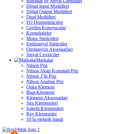
Butonlar ve Sinyal Lambaları
Dijital Input Modülleri
Dijital Output Modülleri
Diod Modülleri
FO Dönüştürücüler
Gerilim Koruyucular
Konnektörler
Motor Sürücüleri
Endüstriyel Sürücüler
Otomasyon Aksesuarları
Sinyal Çeviriciler
Markalar
Nilson Priz
Nilson Akım Korumalı Priz
Nilson 3’lü Priz
Nilson Anahtar Priz
Onka Klemens
Buat Klemensi
Klemens Aksesuarları
Sıra Klemensleri
Soketli Klemensleri
Ray Klemensler
10’lu elektrik bandı
3