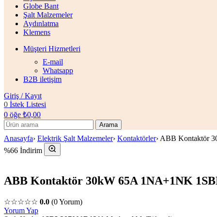
Globe Bant
Şalt Malzemeler
Aydınlatma
Klemens
Müşteri Hizmetleri
E-mail
Whatsapp
B2B iletişim
Giriş / Kayıt
0
İstek Listesi
0
öğe
₺
0,00
Arama
Anasayfa
›
Elektrik Şalt Malzemeler
›
Kontaktörler
›
ABB Kontaktör 
%66 İndirim
ABB Kontaktör 30kW 65A 1NA+1NK 1SB
☆☆☆☆☆
0.0
(0 Yorum)
Yorum Yap