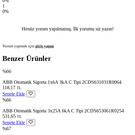
0%
1
0%
Henüz yorum yapılmamış. İlk yorumu siz yazın!
Yorum yapmak için
giriş yapın
.
Benzer Ürünler
%66
ABB Otomatik Sigorta 1x6A 3kA C Tipi 2CDS631031R0064
118,17
TL
Sepete Ekle
%66
ABB Otomatik Sigorta 3x25A 6kA C Tipi 2CDS653061R0254
531,65
TL
Sepete Ekle
%67