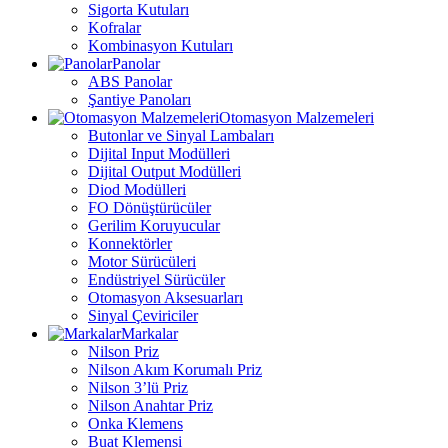
Sigorta Kutuları
Kofralar
Kombinasyon Kutuları
Panolar
ABS Panolar
Şantiye Panoları
Otomasyon Malzemeleri
Butonlar ve Sinyal Lambaları
Dijital Input Modülleri
Dijital Output Modülleri
Diod Modülleri
FO Dönüştürücüler
Gerilim Koruyucular
Konnektörler
Motor Sürücüleri
Endüstriyel Sürücüler
Otomasyon Aksesuarları
Sinyal Çeviriciler
Markalar
Nilson Priz
Nilson Akım Korumalı Priz
Nilson 3’lü Priz
Nilson Anahtar Priz
Onka Klemens
Buat Klemensi