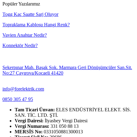
Popüler Yazılarımız
Togg Kaç Saatte Sarj Oluyor
Topraklama Kablosu Hangi Renk?
Vavien Anahtar Nedir?
Konnektör Nedir?
Şekerpınar Mah. Başak Sok. Marmara Geri Dönüşümcüler San.Sit.
No:27 Çayırova/Kocaeli 41420
info@forelektrik.com
0850 305 47 95
Tam Ticari Ünvan:
ELES ENDÜSTRİYEL ELEKT. SİS.
SAN. TİC. LTD. ŞTİ.
Vergi Dairesi:
İlyasbey Vergi Dairesi
Vergi Numarası:
331 050 88 13
MERSİS No:
0331050881300013