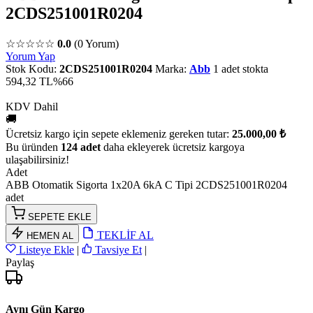
2CDS251001R0204
☆☆☆☆☆
0.0
(0 Yorum)
Yorum Yap
Stok Kodu:
2CDS251001R0204
Marka:
Abb
1 adet stokta
594,32 TL
%66
KDV Dahil
🚚
Ücretsiz kargo için sepete eklemeniz gereken tutar:
25.000,00 ₺
Bu üründen
124 adet
daha ekleyerek ücretsiz kargoya
ulaşabilirsiniz!
Adet
ABB Otomatik Sigorta 1x20A 6kA C Tipi 2CDS251001R0204
adet
SEPETE EKLE
TEKLİF AL
HEMEN AL
Listeye Ekle
|
Tavsiye Et
|
Paylaş
Aynı Gün Kargo