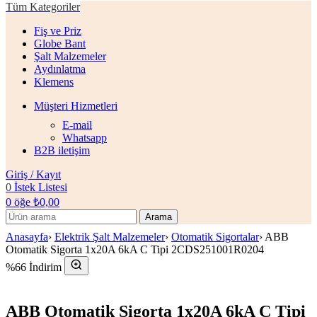
Tüm Kategoriler
Fiş ve Priz
Globe Bant
Şalt Malzemeler
Aydınlatma
Klemens
Müşteri Hizmetleri
E-mail
Whatsapp
B2B iletişim
Giriş / Kayıt
0
İstek Listesi
0
öğe
₺
0,00
Arama
Anasayfa
›
Elektrik Şalt Malzemeler
›
Otomatik Sigortalar
›
ABB
Otomatik Sigorta 1x20A 6kA C Tipi 2CDS251001R0204
%66 İndirim
ABB Otomatik Sigorta 1x20A 6kA C Tipi