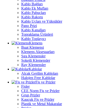
Kablo Bağları
Kablo Ek Mufları
Kablo Pabuçları
Kablo Rakoru
Kablo Uçları ve Yüksükler
Pano Prizi
Kablo Kanalları
Topraklama Ürünleri
Kablo Toplayıcı
Klemens
Buat Klemensi
Klemens Aksesuarları
Sıra Klemensler
Soketli Klemensler
Ray Klemensler
Kablolar
Alçak Gerilim Kabloları
Halojen Free Kablolar
Fiş ve Prizler
Fişler
CEE Norm Fiş ve Prizler
Grup Prizler
Kauçuk Fiş ve Prizler
Plastik ve Metal Makaralar