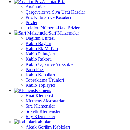
Anahtar Priz
Anahtarlar
Çerçeveler ve Sıva Üstü Kasalar
Priz Kutuları ve Kasaları
Prizler
Telefon Nümeris-Data Prizleri
Sarf Malzemeler
Dağıtım Ünitesi
Kablo Bağları
Kablo Ek Mufları
Kablo Pabuçları
Kablo Rakoru
Kablo Uçları ve Yüksükler
Pano Prizi
Kablo Kanalları
Topraklama Ürünleri
Kablo Toplayıcı
Klemens
Buat Klemensi
Klemens Aksesuarları
Sıra Klemensler
Soketli Klemensler
Ray Klemensler
Kablolar
Alçak Gerilim Kabloları