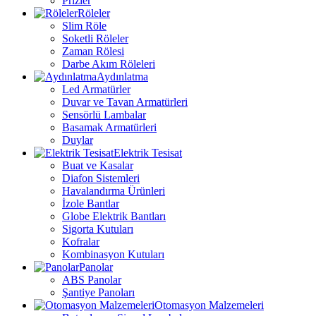
Prizler
Röleler
Slim Röle
Soketli Röleler
Zaman Rölesi
Darbe Akım Röleleri
Aydınlatma
Led Armatürler
Duvar ve Tavan Armatürleri
Sensörlü Lambalar
Basamak Armatürleri
Duylar
Elektrik Tesisat
Buat ve Kasalar
Diafon Sistemleri
Havalandırma Ürünleri
İzole Bantlar
Globe Elektrik Bantları
Sigorta Kutuları
Kofralar
Kombinasyon Kutuları
Panolar
ABS Panolar
Şantiye Panoları
Otomasyon Malzemeleri