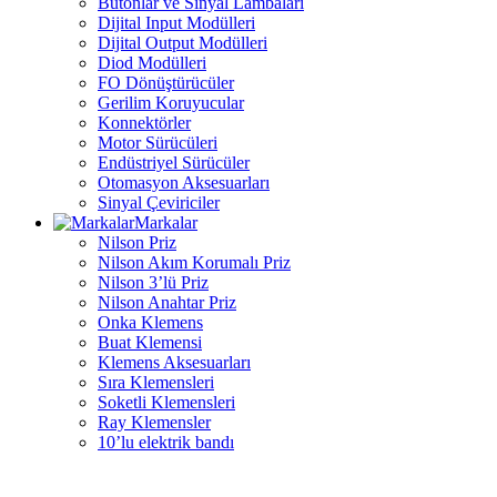
Butonlar ve Sinyal Lambaları
Dijital Input Modülleri
Dijital Output Modülleri
Diod Modülleri
FO Dönüştürücüler
Gerilim Koruyucular
Konnektörler
Motor Sürücüleri
Endüstriyel Sürücüler
Otomasyon Aksesuarları
Sinyal Çeviriciler
Markalar
Nilson Priz
Nilson Akım Korumalı Priz
Nilson 3’lü Priz
Nilson Anahtar Priz
Onka Klemens
Buat Klemensi
Klemens Aksesuarları
Sıra Klemensleri
Soketli Klemensleri
Ray Klemensler
10’lu elektrik bandı