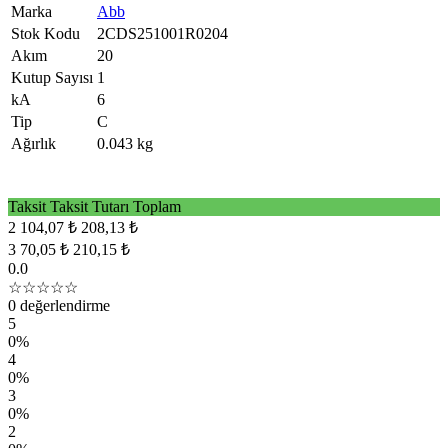
Marka
Abb
Stok Kodu
2CDS251001R0204
Akım
20
Kutup Sayısı
1
kA
6
Tip
C
Ağırlık
0.043 kg
Taksit
Taksit Tutarı
Toplam
2
104,07 ₺
208,13 ₺
3
70,05 ₺
210,15 ₺
0.0
☆☆☆☆☆
0 değerlendirme
5
0%
4
0%
3
0%
2