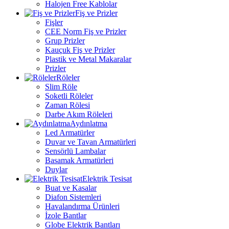
Halojen Free Kablolar
Fiş ve Prizler
Fişler
CEE Norm Fiş ve Prizler
Grup Prizler
Kauçuk Fiş ve Prizler
Plastik ve Metal Makaralar
Prizler
Röleler
Slim Röle
Soketli Röleler
Zaman Rölesi
Darbe Akım Röleleri
Aydınlatma
Led Armatürler
Duvar ve Tavan Armatürleri
Sensörlü Lambalar
Basamak Armatürleri
Duylar
Elektrik Tesisat
Buat ve Kasalar
Diafon Sistemleri
Havalandırma Ürünleri
İzole Bantlar
Globe Elektrik Bantları