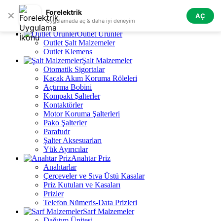
Skip to navigation
Skip to main content
Forelektrik
✕
AÇ
Tüm Kategoriler
Uygulamada aç & daha iyi deneyim
Outlet Ürünler
Outlet Şalt Malzemeler
Outlet Klemens
Şalt Malzemeler
Otomatik Sigortalar
Kaçak Akım Koruma Röleleri
Açtırma Bobini
Kompakt Şalterler
Kontaktörler
Motor Koruma Şalterleri
Pako Şalterler
Parafudr
Şalter Aksesuarları
Yük Ayırıcılar
Anahtar Priz
Anahtarlar
Çerçeveler ve Sıva Üstü Kasalar
Priz Kutuları ve Kasaları
Prizler
Telefon Nümeris-Data Prizleri
Sarf Malzemeler
Dağıtım Ünitesi