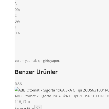
3
0%
2
0%
1
0%
Yorum yapmak için
giriş yapın
.
Benzer Ürünler
%66
ABB Otomatik Sigorta 1x6A 3kA C Tipi 2CDS631031R00
118,17
TL
Sepete Ekle