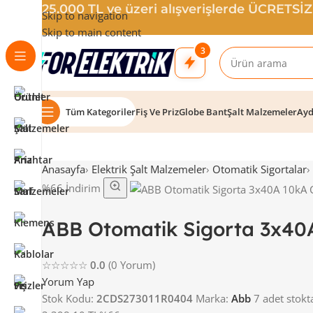
25.000 TL ve üzeri alışverişlerde ÜCRETSİ
Skip to navigation
Skip to main content
3
Tüm Kategoriler
Fiş Ve Priz
Globe Bant
Şalt Malzemeler
Ayd
Anasayfa
›
Elektrik Şalt Malzemeler
›
Otomatik Sigortalar
›
%66 İndirim
ABB Otomatik Sigorta 3x40
☆☆☆☆☆
0.0
(0 Yorum)
Yorum Yap
Stok Kodu:
2CDS273011R0404
Marka:
Abb
7 adet stokt