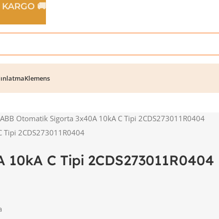
Z KARGO 🚚
ınlatma
Klemens
ABB Otomatik Sigorta 3x40A 10kA C Tipi 2CDS273011R0404
A 10kA C Tipi 2CDS273011R0404
a