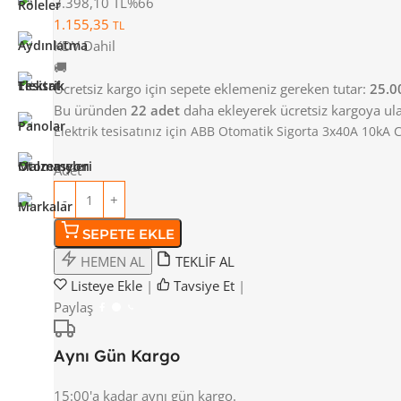
3.398,10 TL
%66
1.155,35
TL
KDV Dahil
🚚
Ücretsiz kargo için sepete eklemeniz gereken tutar:
25.0
Bu üründen
22 adet
daha ekleyerek ücretsiz kargoya ulaş
Elektrik tesisatınız için ABB Otomatik Sigorta 3x40A 10kA 
Adet
SEPETE EKLE
HEMEN AL
TEKLİF AL
Listeye Ekle
|
Tavsiye Et
|
Paylaş
Aynı Gün Kargo
15:00'a kadar aynı gün kargo.