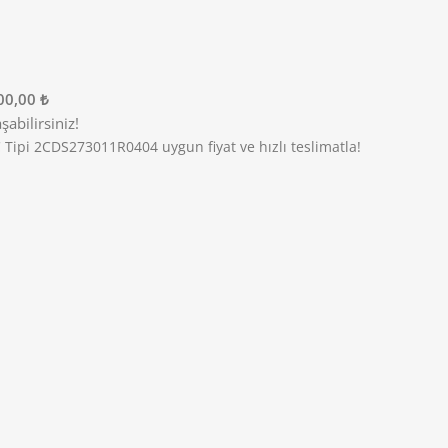
00,00 ₺
abilirsiniz!
C Tipi 2CDS273011R0404 uygun fiyat ve hızlı teslimatla!