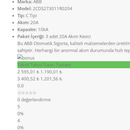
Marka:
ABB
Model:
2CDS273011R0204
Tip:
C Tipi
Akım:
20A
Kapasite:
10kA
Paket İçeriği:
3 adet 20A Akım Kesici
Bu ABB Otomatik Sigorta, kaliteli malzemelerden üretilmi
sahiptir. Herhangi bir anormal akım durumunda hızlı tepki 
Taksit
Taksit Tutarı
Toplam
2
595,01 ₺
1.190,01 ₺
3
400,52 ₺
1.201,56 ₺
0.0
☆☆☆☆☆
0 değerlendirme
5
0%
4
0%