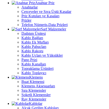
Anahtar Priz
Anahtarlar
Çerçeveler ve Sıva Üstü Kasalar
Priz Kutuları ve Kasaları
Prizler
Telefon Nümeris-Data Prizleri
Sarf Malzemeler
Dağıtım Ünitesi
Kablo Bağları
Kablo Ek Mufları
Kablo Pabuçları
Kablo Rakoru
Kablo Uçları ve Yüksükler
Pano Prizi
Kablo Kanalları
Topraklama Ürünleri
Kablo Toplayıcı
Klemens
Buat Klemensi
Klemens Aksesuarları
Sıra Klemensler
Soketli Klemensler
Ray Klemensler
Kablolar
Alçak Gerilim Kabloları