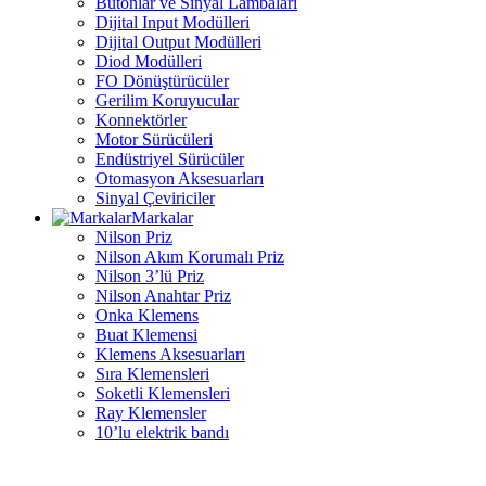
Butonlar ve Sinyal Lambaları
Dijital Input Modülleri
Dijital Output Modülleri
Diod Modülleri
FO Dönüştürücüler
Gerilim Koruyucular
Konnektörler
Motor Sürücüleri
Endüstriyel Sürücüler
Otomasyon Aksesuarları
Sinyal Çeviriciler
Markalar
Nilson Priz
Nilson Akım Korumalı Priz
Nilson 3’lü Priz
Nilson Anahtar Priz
Onka Klemens
Buat Klemensi
Klemens Aksesuarları
Sıra Klemensleri
Soketli Klemensleri
Ray Klemensler
10’lu elektrik bandı