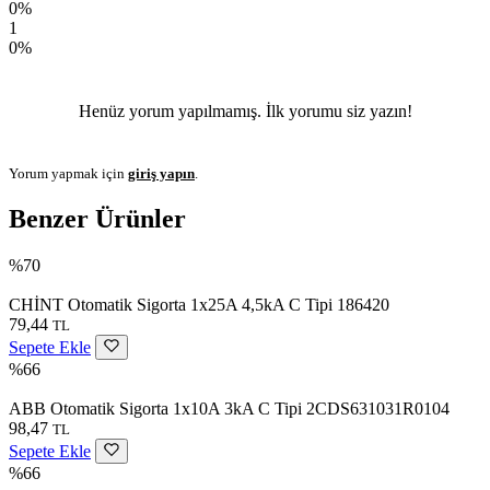
0%
1
0%
Henüz yorum yapılmamış. İlk yorumu siz yazın!
Yorum yapmak için
giriş yapın
.
Benzer Ürünler
%70
CHİNT Otomatik Sigorta 1x25A 4,5kA C Tipi 186420
79,44
TL
Sepete Ekle
%66
ABB Otomatik Sigorta 1x10A 3kA C Tipi 2CDS631031R0104
98,47
TL
Sepete Ekle
%66