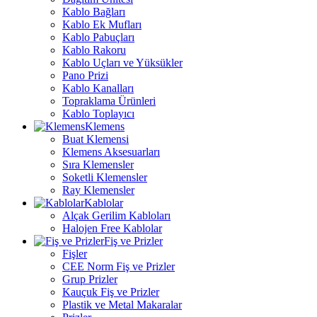
Kablo Bağları
Kablo Ek Mufları
Kablo Pabuçları
Kablo Rakoru
Kablo Uçları ve Yüksükler
Pano Prizi
Kablo Kanalları
Topraklama Ürünleri
Kablo Toplayıcı
Klemens
Buat Klemensi
Klemens Aksesuarları
Sıra Klemensler
Soketli Klemensler
Ray Klemensler
Kablolar
Alçak Gerilim Kabloları
Halojen Free Kablolar
Fiş ve Prizler
Fişler
CEE Norm Fiş ve Prizler
Grup Prizler
Kauçuk Fiş ve Prizler
Plastik ve Metal Makaralar