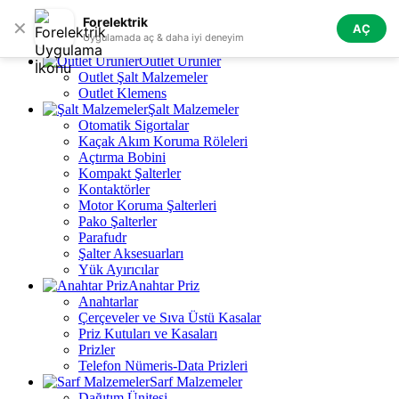
Skip to navigation
Skip to main content
Forelektrik
✕
AÇ
Tüm Kategoriler
Uygulamada aç & daha iyi deneyim
Outlet Ürünler
Outlet Şalt Malzemeler
Outlet Klemens
Şalt Malzemeler
Otomatik Sigortalar
Kaçak Akım Koruma Röleleri
Açtırma Bobini
Kompakt Şalterler
Kontaktörler
Motor Koruma Şalterleri
Pako Şalterler
Parafudr
Şalter Aksesuarları
Yük Ayırıcılar
Anahtar Priz
Anahtarlar
Çerçeveler ve Sıva Üstü Kasalar
Priz Kutuları ve Kasaları
Prizler
Telefon Nümeris-Data Prizleri
Sarf Malzemeler
Dağıtım Ünitesi