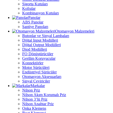
Sigorta Kutuları
Kofralar
Kombinasyon Kutuları
Panolar
ABS Panolar
Şantiye Panoları
Otomasyon Malzemeleri
Butonlar ve Sinyal Lambaları
Dijital Input Modülleri
Dijital Output Modülleri
Diod Modülleri
FO Dönüştürücüler
Gerilim Koruyucular
Konnektörler
Motor Sürücüleri
Endüstriyel Sürücüler
Otomasyon Aksesuarları
Sinyal Çeviriciler
Markalar
Nilson Priz
Nilson Akım Korumalı Priz
Nilson 3’lü Priz
Nilson Anahtar Priz
Onka Klemens
Buat Klemensi