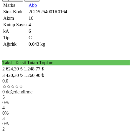
Marka
Abb
Stok Kodu
2CDS254001R0164
Akım
16
Kutup Sayısı
4
kA
6
Tip
C
Ağırlık
0.043 kg
Taksit
Taksit Tutarı
Toplam
2
624,39 ₺
1.248,77 ₺
3
420,30 ₺
1.260,90 ₺
0.0
☆☆☆☆☆
0 değerlendirme
5
0%
4
0%
3
0%
2