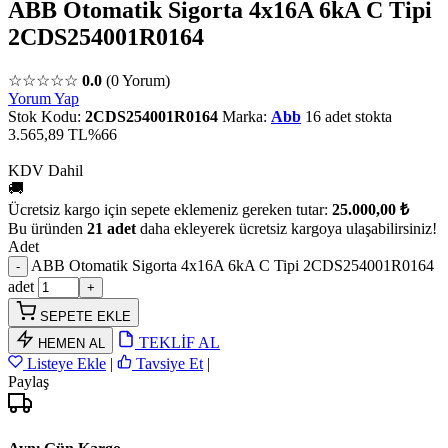
ABB Otomatik Sigorta 4x16A 6kA C Tipi
2CDS254001R0164
☆☆☆☆☆
0.0
(0 Yorum)
Yorum Yap
Stok Kodu:
2CDS254001R0164
Marka:
Abb
16 adet stokta
3.565,89 TL
%66
KDV Dahil
🚚
Ücretsiz kargo için sepete eklemeniz gereken tutar:
25.000,00 ₺
Bu üründen
21 adet
daha ekleyerek ücretsiz kargoya ulaşabilirsiniz!
Adet
ABB Otomatik Sigorta 4x16A 6kA C Tipi 2CDS254001R0164
adet
SEPETE EKLE
TEKLİF AL
HEMEN AL
Listeye Ekle
|
Tavsiye Et
|
Paylaş