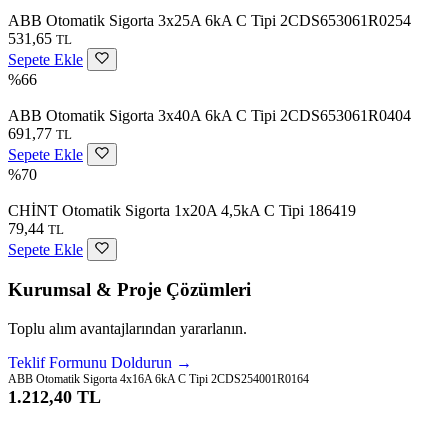
ABB Otomatik Sigorta 3x25A 6kA C Tipi 2CDS653061R0254
531,65
TL
Sepete Ekle
%66
ABB Otomatik Sigorta 3x40A 6kA C Tipi 2CDS653061R0404
691,77
TL
Sepete Ekle
%70
CHİNT Otomatik Sigorta 1x20A 4,5kA C Tipi 186419
79,44
TL
Sepete Ekle
Kurumsal & Proje Çözümleri
Toplu alım avantajlarından yararlanın.
Teklif Formunu Doldurun →
ABB Otomatik Sigorta 4x16A 6kA C Tipi 2CDS254001R0164
1.212,40 TL
Sepete Ekle