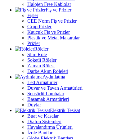
Halojen Free Kablolar
Fiş ve Prizler
Fişler
CEE Norm Fiş ve Prizler
Grup Prizler
Kauçuk Fiş ve Prizler
Plastik ve Metal Makaralar
Prizler
Röleler
Slim Röle
Soketli Röleler
Zaman Rölesi
Darbe Akım Röleleri
Aydınlatma
Led Armatürler
Duvar ve Tavan Armatürleri
Sensörlü Lambalar
Basamak Armatürleri
Duylar
Elektrik Tesisat
Buat ve Kasalar
Diafon Sistemleri
Havalandırma Ürünleri
İzole Bantlar
Globe Elektrik Bantları