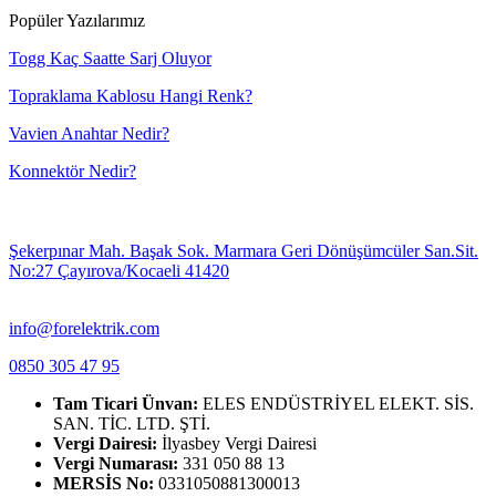
Popüler Yazılarımız
Togg Kaç Saatte Sarj Oluyor
Topraklama Kablosu Hangi Renk?
Vavien Anahtar Nedir?
Konnektör Nedir?
Şekerpınar Mah. Başak Sok. Marmara Geri Dönüşümcüler San.Sit.
No:27 Çayırova/Kocaeli 41420
info@forelektrik.com
0850 305 47 95
Tam Ticari Ünvan:
ELES ENDÜSTRİYEL ELEKT. SİS.
SAN. TİC. LTD. ŞTİ.
Vergi Dairesi:
İlyasbey Vergi Dairesi
Vergi Numarası:
331 050 88 13
MERSİS No:
0331050881300013