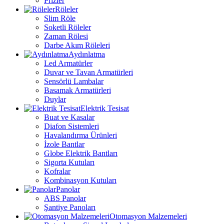
Prizler
Röleler
Slim Röle
Soketli Röleler
Zaman Rölesi
Darbe Akım Röleleri
Aydınlatma
Led Armatürler
Duvar ve Tavan Armatürleri
Sensörlü Lambalar
Basamak Armatürleri
Duylar
Elektrik Tesisat
Buat ve Kasalar
Diafon Sistemleri
Havalandırma Ürünleri
İzole Bantlar
Globe Elektrik Bantları
Sigorta Kutuları
Kofralar
Kombinasyon Kutuları
Panolar
ABS Panolar
Şantiye Panoları
Otomasyon Malzemeleri