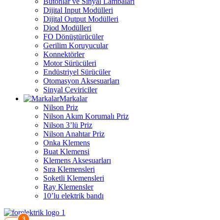
Butonlar ve Sinyal Lambaları
Dijital Input Modülleri
Dijital Output Modülleri
Diod Modülleri
FO Dönüştürücüler
Gerilim Koruyucular
Konnektörler
Motor Sürücüleri
Endüstriyel Sürücüler
Otomasyon Aksesuarları
Sinyal Çeviriciler
Markalar
Nilson Priz
Nilson Akım Korumalı Priz
Nilson 3’lü Priz
Nilson Anahtar Priz
Onka Klemens
Buat Klemensi
Klemens Aksesuarları
Sıra Klemensleri
Soketli Klemensleri
Ray Klemensler
10’lu elektrik bandı
3