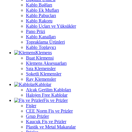
Kablo Bağları
Kablo Ek Mufları
Kablo Pabuçları
Kablo Rakoru
Kablo Uçları ve Yüksükler
Pano Prizi
Kablo Kanalları
Topraklama Ürünleri
Kablo Toplayıcı
Klemens
Buat Klemensi
Klemens Aksesuarları
Sıra Klemensler
Soketli Klemensler
Ray Klemensler
Kablolar
Alçak Gerilim Kabloları
Halojen Free Kablolar
Fiş ve Prizler
Fişler
CEE Norm Fiş ve Prizler
Grup Prizler
Kauçuk Fiş ve Prizler
Plastik ve Metal Makaralar