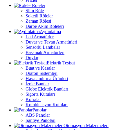
Prizler
Röleler
Slim Röle
Soketli Röleler
Zaman Rölesi
Darbe Akım Röleleri
Aydınlatma
Led Armatürler
Duvar ve Tavan Armatürleri
Sensörlü Lambalar
Basamak Armatürleri
Duylar
Elektrik Tesisat
Buat ve Kasalar
Diafon Sistemleri
Havalandırma Ürünleri
İzole Bantlar
Globe Elektrik Bantları
Sigorta Kutuları
Kofralar
Kombinasyon Kutuları
Panolar
ABS Panolar
Şantiye Panoları
Otomasyon Malzemeleri