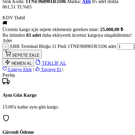
Stok Kodu:
1TNE968901R3106
Marka:
Abb
85 adet stokta
861,51 TL
%65
KDV Dahil
🚚
Ücretsiz kargo için sepete eklemeniz gereken tutar:
25.000,00 ₺
Bu üründen
83 adet
daha ekleyerek ücretsiz kargoya ulaşabilirsiniz!
Adet
ABB Terminal Bloğu 11 Pinli 1TNE968901R3106 adet
SEPETE EKLE
TEKLİF AL
HEMEN AL
Listeye Ekle
|
Tavsiye Et
|
Paylaş
Aynı Gün Kargo
15:00'a kadar aynı gün kargo.
Güvenli Ödeme