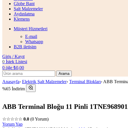
Globe Bant
Şalt Malzemeler
Aydınlatma
Klemens
Müşteri Hizmetleri
E-mail
Whatsapp
B2B iletişim
Giriş / Kayıt
0
İstek Listesi
0
öğe
₺
0,00
Arama
Anasayfa
›
Elektrik Şalt Malzemeler
›
Terminal Blokları
›
ABB Termina
%65 İndirim
ABB Terminal Bloğu 11 Pinli 1TNE96890
☆☆☆☆☆
0.0
(0 Yorum)
Yorum Yap