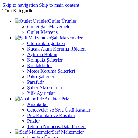
Skip to navigation
Skip to main content
Tüm Kategoriler
Outlet Ürünler
Outlet Şalt Malzemeler
Outlet Klemens
Şalt Malzemeler
Otomatik Sigortalar
Kaçak Akım Koruma Röleleri
Açtırma Bobini
Kompakt Şalterler
Kontaktörler
Motor Koruma Şalterleri
Pako Şalterler
Parafudr
Şalter Aksesuarları
Yük Ayırıcılar
Anahtar Priz
Anahtarlar
Çerçeveler ve Sıva Üstü Kasalar
Priz Kutuları ve Kasaları
Prizler
Telefon Nümeris-Data Prizleri
Sarf Malzemeler
Dağıtım Ünitesi