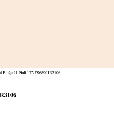
l Bloğu 11 Pinli 1TNE968901R3106
1R3106