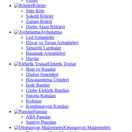
Prizler
Röleler
Slim Röle
Soketli Röleler
Zaman Rölesi
Darbe Akım Röleleri
Aydınlatma
Led Armatürler
Duvar ve Tavan Armatürleri
Sensörlü Lambalar
Basamak Armatürleri
Duylar
Elektrik Tesisat
Buat ve Kasalar
Diafon Sistemleri
Havalandırma Ürünleri
İzole Bantlar
Globe Elektrik Bantları
Sigorta Kutuları
Kofralar
Kombinasyon Kutuları
Panolar
ABS Panolar
Şantiye Panoları
Otomasyon Malzemeleri