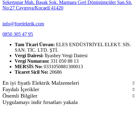
Şekerpınar Mah. Başak Sok. Marmara Geri Dönüşümcüler San.Sit.
No:27 Çayırova/Kocaeli 41420
info@forelektrik.com
0850 305 47 95
Tam Ticari Ünvan:
ELES ENDÜSTRİYEL ELEKT. SİS.
SAN. TİC. LTD. ŞTİ.
Vergi Dairesi:
İlyasbey Vergi Dairesi
Vergi Numarası:
331 050 88 13
MERSİS No:
0331050881300013
Ticaret Sicil No:
20686
En iyi fiyatlı Elektrik Malzemeleri
Faydalı İçerikler
Önemli Bilgiler
Uygulamayı indir fırsatları yakala