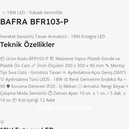
✨ 18W LED - Yüksek Verimlilik
BAFRA BFR103-P
Hareket Sensörlü Tavan Armatürü - 18W Entegre LED
Teknik Özellikler
📦 Ürün Kodu BFR103-P 🏗️ Malzeme Yapısı Plastik Gövde ve
Plastik Ön Cam 📏 Ürün Ölçüleri 300 x 300 x 90 mm 🔧 Montaj
Tipi Sıva Üstü - Girintisiz Tavan 🔆 Aydınlatma Açısı Geniş (360°)
💡 Aydınlatma Türü LEDli - 18W 🎨 Renk Geriverim Endeksi Ra >
90 🛡️ Koruma Derecesi IP20 - İç Mekan ⚪ Armatür Rengi Beyaz ⚡
Çalışma Modu Sensörlü ⏱️ Zaman Ayarı 10 sn. ± 1 sn. / 5 dak. ±
10 sn 📦 Koli İçeriği 12 Adet
Ürün Avantajları
💡