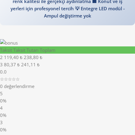
renk kalitesi ile gerçekçi aydınlatma 🏢 Konut ve iş
yerleri için profesyonel tercih 💡 Entegre LED modül -
Ampul değiştirme yok
Taksit
Taksit Tutarı
Toplam
2
119,40 ₺
238,80 ₺
3
80,37 ₺
241,11 ₺
0.0
☆☆☆☆☆
0 değerlendirme
5
0%
4
0%
3
0%