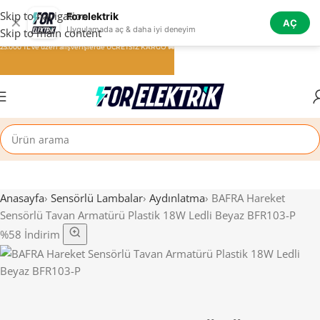
Skip to navigation
Forelektrik
✕
AÇ
Uygulamada aç & daha iyi deneyim
Skip to main content
25.000 TL ve üzeri alışverişlerde ÜCRETSİZ KARGO 🚚
Anasayfa
›
Sensörlü Lambalar
›
Aydınlatma
›
BAFRA Hareket
Sensörlü Tavan Armatürü Plastik 18W Ledli Beyaz BFR103-P
%58 İndirim