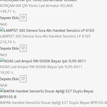
KORÇAM 6W Çift Yönlü Led Armatür KCLA06
149,71
TL
Sepete Ekle
%60
LAMPİST 360 Derece Sıva Altı Hareket Sensörü LP 6165
216,74
TL
Sepete Ekle
%63
NOAS Led Ampul 9W 6500K Beyaz Işık YL95-9011
18,00
TL
Sepete Ekle
%58
BAFRA Hareket Sensörlü Duvar Apliği E27 Duylu Beyaz BFR105-B