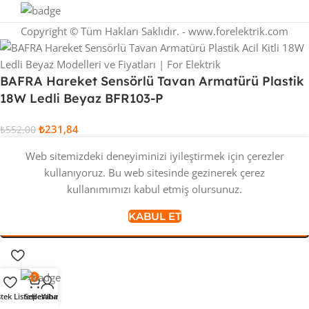
Copyright © Tüm Hakları Saklıdır. - www.forelektrik.com
BAFRA Hareket Sensörlü Tavan Armatürü Plastik
18W Ledli Beyaz BFR103-P
₺
231,84
₺
552,00
98 adet stokta
Web sitemizdeki deneyiminizi iyileştirmek için çerezler
kullanıyoruz. Bu web sitesinde gezinerek çerez
kullanımımızı kabul etmiş olursunuz.
SEPETE EKLE
KABUL ET
ŞIMDI SATIN AL
0
stek Listesi
Sepet
Hesabım
Whatsapp