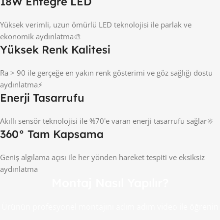
18W Entegre LED
Yüksek verimli, uzun ömürlü LED teknolojisi ile parlak ve
ekonomik aydınlatma🎨
Yüksek Renk Kalitesi
Ra > 90 ile gerçeğe en yakın renk gösterimi ve göz sağlığı dostu
aydınlatma⚡
Enerji Tasarrufu
Akıllı sensör teknolojisi ile %70'e varan enerji tasarrufu sağlar🔆
360° Tam Kapsama
Geniş algılama açısı ile her yönden hareket tespiti ve eksiksiz
aydınlatma
Montaj Nasıl Yapılır?
Ürünün profesyonel montajını adım adım video ile öğrenin