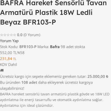
BAFRA Hareket Sensörlü Tavan
Armatürü Plastik 18W Ledli
Beyaz BFR103-P
☆☆☆☆☆
0.0
(0 Yorum)
Yorum Yap
Stok Kodu:
BFR103-P
Marka:
Bafra
98 adet stokta
552,00 TL
%58
231,84
TL
KDV Dahil
🚚
Ücretsiz kargo için sepete eklemeniz gereken tutar:
25.000,00 ₺
Bu üründen
108 adet
daha ekleyerek ücretsiz kargoya
ulaşabilirsiniz!
BAFRA hareket sensörlü tavan armatürü plastik gövde ve 18W LED
aydınlatma ile enerji tasarruflu ve otomatik aydınlatma sağlar.
Aydınlatma için ideal çözümdür.