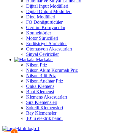
Butonlar ve Sinyal Lambaları
Dijital Input Modülleri
Dijital Output Modülleri
Diod Modülleri
FO Dönüştürücüler
Gerilim Koruyucular
Konnektörler
Motor Sürücüleri
Endüstriyel Sürücüler
Otomasyon Aksesuarları
Sinyal Çeviriciler
Markalar
Nilson Priz
Nilson Akım Korumalı Priz
Nilson 3’lü Priz
Nilson Anahtar Priz
Onka Klemens
Buat Klemensi
Klemens Aksesuarları
Sıra Klemensleri
Soketli Klemensleri
Ray Klemensler
10’lu elektrik bandı
3