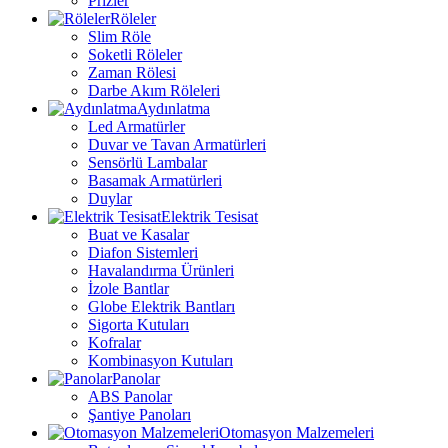
Prizler
Röleler
Slim Röle
Soketli Röleler
Zaman Rölesi
Darbe Akım Röleleri
Aydınlatma
Led Armatürler
Duvar ve Tavan Armatürleri
Sensörlü Lambalar
Basamak Armatürleri
Duylar
Elektrik Tesisat
Buat ve Kasalar
Diafon Sistemleri
Havalandırma Ürünleri
İzole Bantlar
Globe Elektrik Bantları
Sigorta Kutuları
Kofralar
Kombinasyon Kutuları
Panolar
ABS Panolar
Şantiye Panoları
Otomasyon Malzemeleri