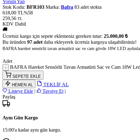
Yorum Yap
Stok Kodu:
BFR103
Marka:
Bafra
83 adet stokta
618,00 TL
%58
259,56
TL
KDV Dahil
🚚
Ücretsiz kargo için sepete eklemeniz gereken tutar:
25.000,00 ₺
Bu üründen
97 adet
daha ekleyerek ücretsiz kargoya ulaşabilirsiniz!
BAFRA hareket sensörlü tavan armatürü sac ve cam gövde 18W LED aydınlatma 
Adet
BAFRA Hareket Sensörlü Tavan Armatürü Sac ve Cam 18W Led
SEPETE EKLE
TEKLİF AL
HEMEN AL
Listeye Ekle
|
Tavsiye Et
|
Paylaş
Aynı Gün Kargo
15:00'a kadar aynı gün kargo.