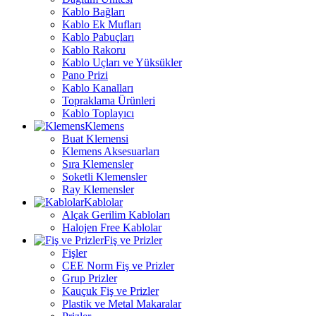
Kablo Bağları
Kablo Ek Mufları
Kablo Pabuçları
Kablo Rakoru
Kablo Uçları ve Yüksükler
Pano Prizi
Kablo Kanalları
Topraklama Ürünleri
Kablo Toplayıcı
Klemens
Buat Klemensi
Klemens Aksesuarları
Sıra Klemensler
Soketli Klemensler
Ray Klemensler
Kablolar
Alçak Gerilim Kabloları
Halojen Free Kablolar
Fiş ve Prizler
Fişler
CEE Norm Fiş ve Prizler
Grup Prizler
Kauçuk Fiş ve Prizler
Plastik ve Metal Makaralar