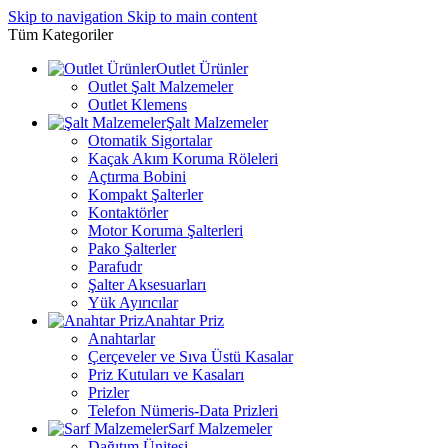
Skip to navigation
Skip to main content
Tüm Kategoriler
Outlet Ürünler
Outlet Şalt Malzemeler
Outlet Klemens
Şalt Malzemeler
Otomatik Sigortalar
Kaçak Akım Koruma Röleleri
Açtırma Bobini
Kompakt Şalterler
Kontaktörler
Motor Koruma Şalterleri
Pako Şalterler
Parafudr
Şalter Aksesuarları
Yük Ayırıcılar
Anahtar Priz
Anahtarlar
Çerçeveler ve Sıva Üstü Kasalar
Priz Kutuları ve Kasaları
Prizler
Telefon Nümeris-Data Prizleri
Sarf Malzemeler
Dağıtım Ünitesi