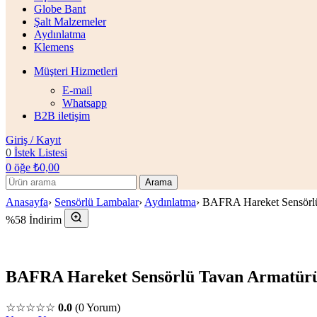
Globe Bant
Şalt Malzemeler
Aydınlatma
Klemens
Müşteri Hizmetleri
E-mail
Whatsapp
B2B iletişim
Giriş / Kayıt
0
İstek Listesi
0
öğe
₺
0,00
Arama
Anasayfa
›
Sensörlü Lambalar
›
Aydınlatma
›
BAFRA Hareket Sensörl
%58 İndirim
BAFRA Hareket Sensörlü Tavan Armatürü
☆☆☆☆☆
0.0
(0 Yorum)