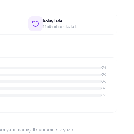
Kolay İade
14 gün içinde kolay iade.
0%
0%
0%
0%
0%
m yapılmamış. İlk yorumu siz yazın!