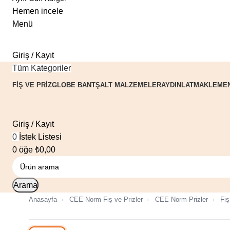
Hemen incele
Menü
Giriş / Kayıt
Tüm Kategoriler
FIŞ VE PRIZ
GLOBE BANT
ŞALT MALZEMELER
AYDINLATMA
KLEME
Giriş / Kayıt
0
İstek Listesi
0
öğe
₺
0,00
Arama
Anasayfa
›
CEE Norm Fiş ve Prizler
›
CEE Norm Prizler
›
Fiş