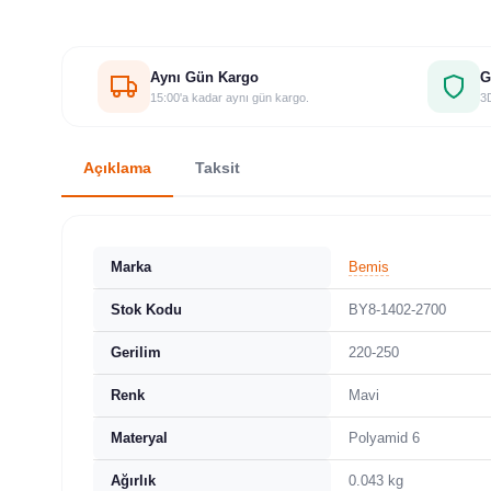
Aynı Gün Kargo
G
15:00'a kadar aynı gün kargo.
3D
Açıklama
Taksit
Marka
Bemis
Stok Kodu
BY8-1402-2700
Gerilim
220-250
Renk
Mavi
Materyal
Polyamid 6
Ağırlık
0.043 kg