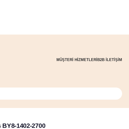
MÜŞTERI HIZMETLERI
B2B ILETIŞIM
ş BY8-1402-2700