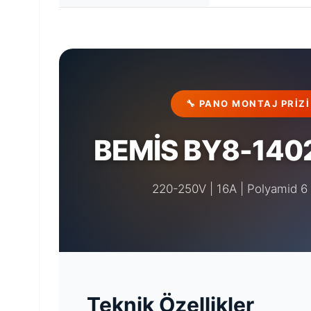
🔧 PANO MONTAJ PRIZI
BEMİS BY8-140
220-250V | 16A | Polyamid 6 
Teknik Özellikler