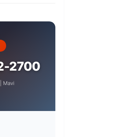
2-2700
| Mavi