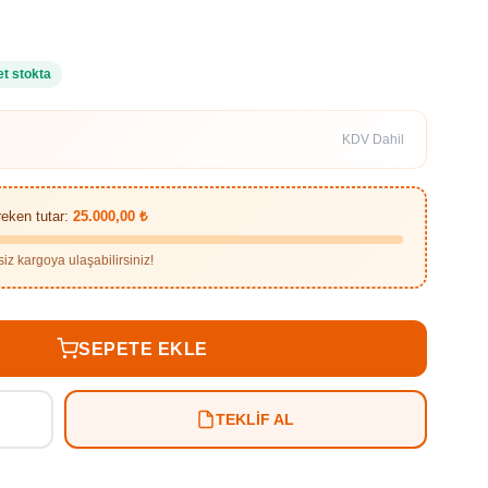
et stokta
KDV Dahil
reken tutar:
25.000,00 ₺
iz kargoya ulaşabilirsiniz!
SEPETE EKLE
TEKLİF AL