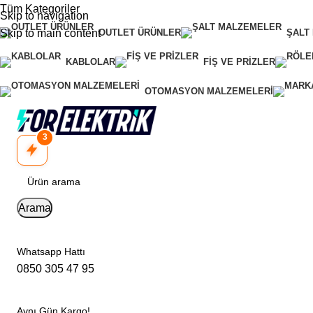
Tüm Kategoriler
Skip to navigation
Skip to main content
OUTLET ÜRÜNLER
ŞALT
KABLOLAR
FIŞ VE PRIZLER
OTOMASYON MALZEMELERI
3
Arama
Whatsapp Hattı
0850 305 47 95
Aynı Gün Kargo!