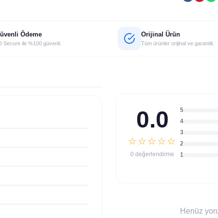
üvenli Ödeme
Orijinal Ürün
 Secure ile %100 güvenli.
Tüm ürünler orijinal ve garantili.
0.0
5
4
3
☆☆☆☆☆
2
0 değerlendirme
1
Henüz yoru