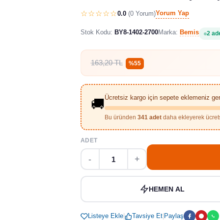
%55 İndirim
☆☆☆☆☆
Yorum Yap
0.0
(0 Yorum)
Stok Kodu:
BY8-1402-2700
Marka:
Bemis
2 ad
163,20 TL
%55
Ücretsiz kargo için sepete eklemeniz ge
🚚
Bu üründen
341 adet
daha ekleyerek ücrets
ADET
HEMEN AL
Listeye Ekle
|
Tavsiye Et
|
Paylaş