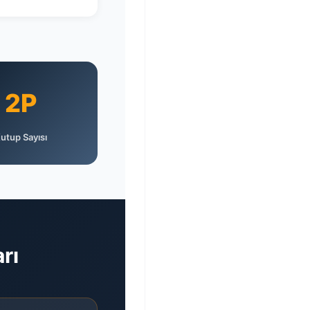
2P
utup Sayısı
rı