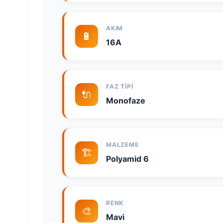
AKIM
🔋
16A
FAZ TIPI
🔌
Monofaze
MALZEME
🏗️
Polyamid 6
RENK
🎨
Mavi