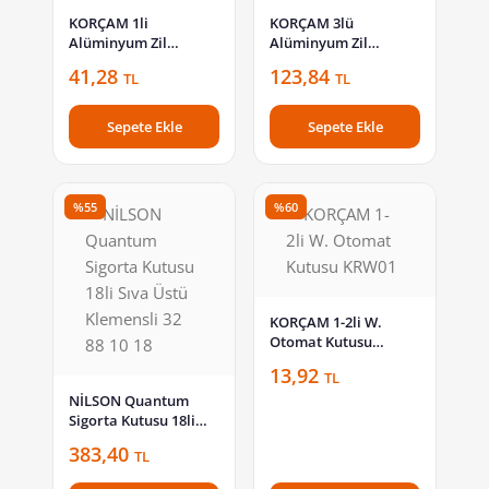
KORÇAM 1li
KORÇAM 3lü
Alüminyum Zil
Alüminyum Zil
Butonu KZB01
Butonu KZB03
41,28
123,84
TL
TL
Sepete Ekle
Sepete Ekle
%55
%60
KORÇAM 1-2li W.
Otomat Kutusu
KRW01
13,92
TL
NİLSON Quantum
Sigorta Kutusu 18li
Sıva Üstü Klemensli 32
383,40
TL
88 10 18