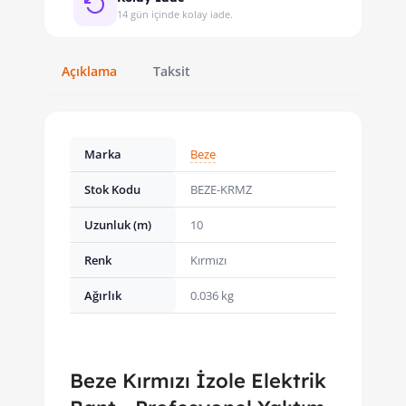
14 gün içinde kolay iade.
Açıklama
Taksit
Marka
Beze
Stok Kodu
BEZE-KRMZ
Uzunluk (m)
10
Renk
Kırmızı
Ağırlık
0.036 kg
Beze Kırmızı İzole Elektrik