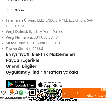
0850 305 47 95
Tam Ticari Ünvan:
ELES ENDÜSTRİYEL ELEKT. SİS. SAN.
TİC. LTD. ŞTİ.
Vergi Dairesi:
İlyasbey Vergi Dairesi
Vergi Numarası:
331 050 88 13
MERSİS No:
0331050881300013
Ticaret Sicil No:
20686
En iyi fiyatlı Elektrik Malzemeleri
Faydalı İçerikler
Önemli Bilgiler
Uygulamayı indir fırsatları yakala
BEZE
Kırmızı
SE
₺
34,50
100+
0
İzole
adet
₺
9,90
ŞIMDI SAT
Elektrik
stek Listesi
Sepet
Hesabım
Whatsapp
stokta
Bant