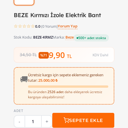
BEZE Kırmızı İzole Elektrik Bant
☆☆☆☆☆
Yorum Yap
0.0
(0 Yorum)
Stok Kodu:
BEZE-KRMZ
Marka:
Beze
500+ adet stokta
9,90
34,50 TL
KDV Dahil
%71
TL
Ücretsiz kargo için sepete eklemeniz gereken
🚚
tutar:
25.000,00 ₺
Bu üründen
2526 adet
daha ekleyerek ücretsiz
kargoya ulaşabilirsiniz!
ADET
SEPETE EKLE