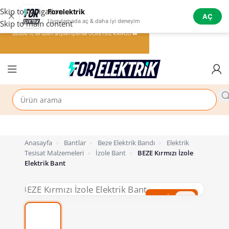
Skip to navigation
Forelektrik
✕
AÇ
Uygulamada aç & daha iyi deneyim
Skip to main content
25.000 TL ve üzeri alışverişlerde ÜCRETSİZ KARGO 🚚
Anasayfa
›
Bantlar
›
Beze Elektrik Bandı
›
Elektrik
Tesisat Malzemeleri
›
İzole Bant
›
BEZE Kırmızı İzole
Elektrik Bant
%71 İndirim