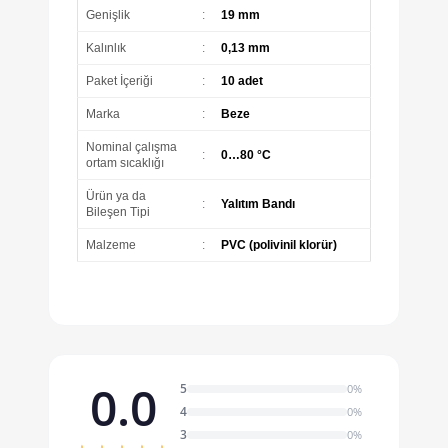
Genişlik
:
19 mm
Kalınlık
:
0,13 mm
Paket İçeriği
:
10 adet
Marka
:
Beze
Nominal çalışma
:
0…80 °C
ortam sıcaklığı
Ürün ya da
:
Yalıtım Bandı
Bileşen Tipi
Malzeme
:
PVC (polivinil klorür)
0.0
5
0%
4
0%
3
0%