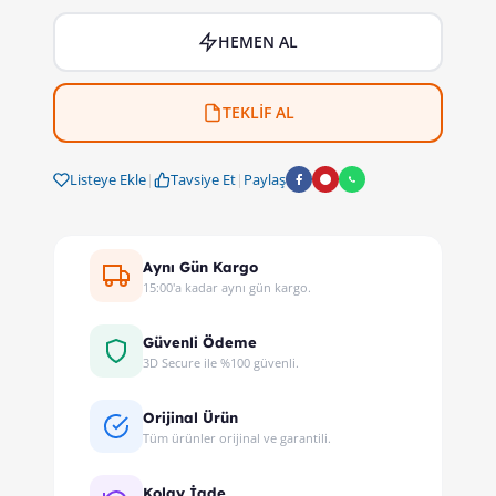
HEMEN AL
TEKLİF AL
Listeye Ekle
|
Tavsiye Et
|
Paylaş
Aynı Gün Kargo
15:00'a kadar aynı gün kargo.
Güvenli Ödeme
3D Secure ile %100 güvenli.
Orijinal Ürün
Tüm ürünler orijinal ve garantili.
Kolay İade