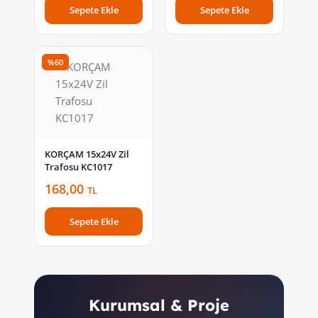
Sepete Ekle
Sepete Ekle
%60
KORÇAM 15x24V Zil
Trafosu KC1017
168,00
TL
Sepete Ekle
Kurumsal & Proje