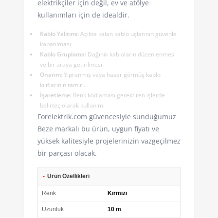
elektrikçiler için değil, ev ve atölye
kullanımları için de idealdir.
Kablo Yalıtımı:
Açıkta kalan kablo uçlarının güvenle
kapatılması.
Kablo Gruplama:
Dağınık kabloların düzenlenmesi
ve bir araya getirilmesi.
Onarım:
Yıpranmış veya hasar görmüş kablo
kılıflarının tamiri.
İşaretleme:
Renk kodlaması gerektiren işlerde
belirteç olarak kullanım.
Forelektrik.com güvencesiyle sunduğumuz
Beze markalı bu ürün, uygun fiyatı ve
yüksek kalitesiyle projelerinizin vazgeçilmez
bir parçası olacak.
-
Ürün Özellikleri
Renk
:
Kırmızı
Uzunluk
:
10 m