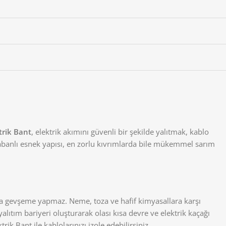
ktrik Bant
, elektrik akımını güvenli bir şekilde yalıtmak, kablo
tabanlı esnek yapısı, en zorlu kıvrımlarda bile mükemmel sarım
ya gevşeme yapmaz. Neme, toza ve hafif kimyasallara karşı
alıtım bariyeri oluşturarak olası kısa devre ve elektrik kaçağı
ik Bant ile kablolarınızı izole edebilirsiniz .