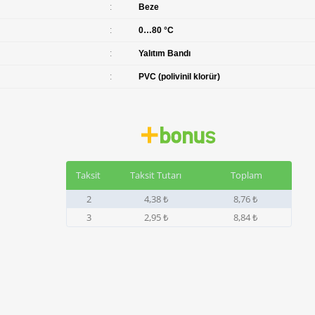
:
Beze
:
0…80 °C
:
Yalıtım Bandı
:
PVC (polivinil klorür)
Taksit
Taksit Tutarı
Toplam
2
4,38 ₺
8,76 ₺
3
2,95 ₺
8,84 ₺