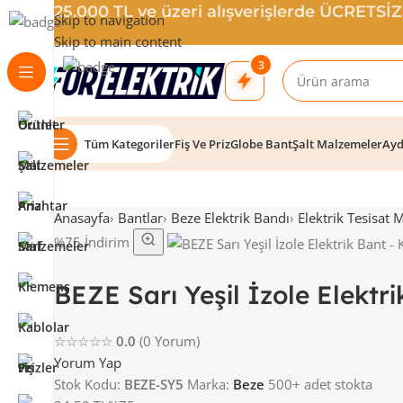
25.000 TL ve üzeri alışverişlerde ÜCRETSİ
Skip to navigation
Skip to main content
3
Tüm Kategoriler
Fiş Ve Priz
Globe Bant
Şalt Malzemeler
Ayd
Anasayfa
›
Bantlar
›
Beze Elektrik Bandı
›
Elektrik Tesisat 
%75 İndirim
BEZE Sarı Yeşil İzole Elektri
☆☆☆☆☆
0.0
(0 Yorum)
Yorum Yap
Stok Kodu:
BEZE-SY5
Marka:
Beze
500+ adet stokta