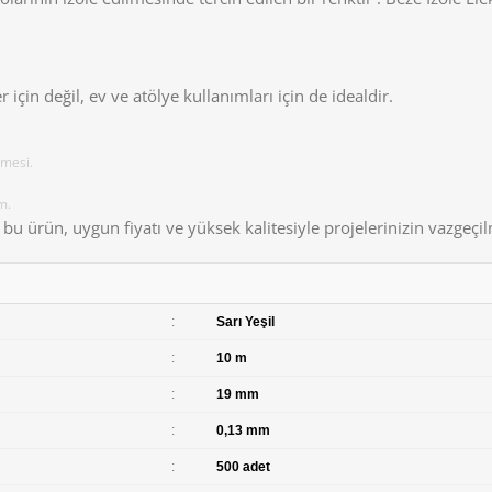
 için değil, ev ve atölye kullanımları için de idealdir.
lmesi.
m.
ürün, uygun fiyatı ve yüksek kalitesiyle projelerinizin vazgeçil
:
Sarı Yeşil
:
10 m
:
19 mm
:
0,13 mm
:
500 adet