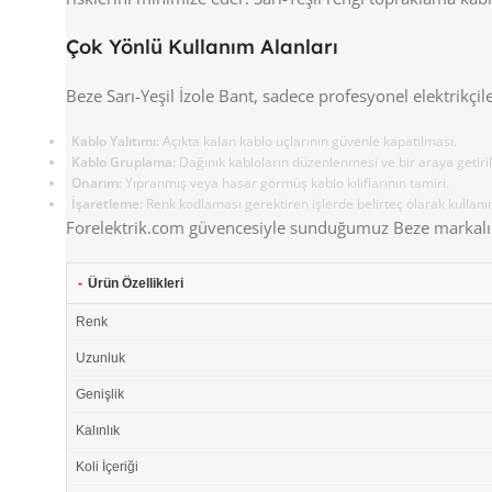
Çok Yönlü Kullanım Alanları
Beze Sarı-Yeşil İzole Bant, sadece profesyonel elektrikçiler
Kablo Yalıtımı:
Açıkta kalan kablo uçlarının güvenle kapatılması.
Kablo Gruplama:
Dağınık kabloların düzenlenmesi ve bir araya getiri
Onarım:
Yıpranmış veya hasar görmüş kablo kılıflarının tamiri.
İşaretleme:
Renk kodlaması gerektiren işlerde belirteç olarak kullanı
Forelektrik.com güvencesiyle sunduğumuz Beze markalı bu 
-
Ürün Özellikleri
Renk
Uzunluk
Genişlik
Kalınlık
Koli İçeriği