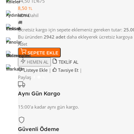
34,50 TL
%75
8,50
TL
KDV Dahil
🚚
Ücretsiz kargo için sepete eklemeniz gereken tutar:
25.0
Bu üründen
2942 adet
daha ekleyerek ücretsiz kargoya u
Adet
SEPETE EKLE
HEMEN AL
TEKLİF AL
Listeye Ekle
|
Tavsiye Et
|
Paylaş
Aynı Gün Kargo
15:00'a kadar aynı gün kargo.
Güvenli Ödeme