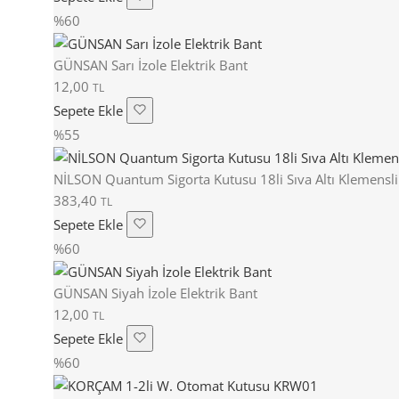
%60
GÜNSAN Sarı İzole Elektrik Bant
12,00
TL
Sepete Ekle
%55
NİLSON Quantum Sigorta Kutusu 18li Sıva Altı Klemensl
383,40
TL
Sepete Ekle
%60
GÜNSAN Siyah İzole Elektrik Bant
12,00
TL
Sepete Ekle
%60