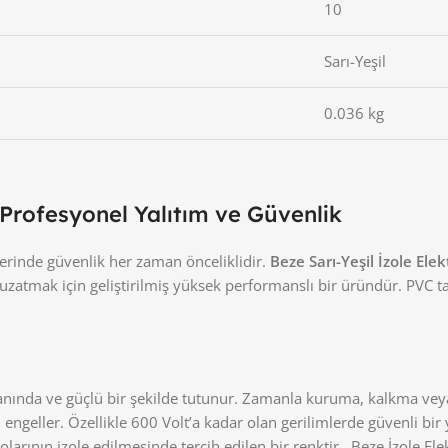
10
Sarı-Yeşil
0.036 kg
- Profesyonel Yalıtım ve Güvenlik
lerinde güvenlik her zaman önceliklidir.
Beze Sarı-Yeşil İzole Ele
 uzatmak için geliştirilmiş yüksek performanslı bir üründür. PVC 
 anında ve güçlü bir şekilde tutunur. Zamanla kuruma, kalkma ve
engeller. Özellikle 600 Volt’a kadar olan gerilimlerde güvenli bir y
arının izole edilmesinde tercih edilen bir renktir . Beze İzole Elektr