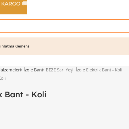
Z KARGO 🚚
ınlatma
Klemens
Malzemeleri
›
İzole Bant
›
BEZE Sarı Yeşil İzole Elektrik Bant - Koli
k Bant - Koli