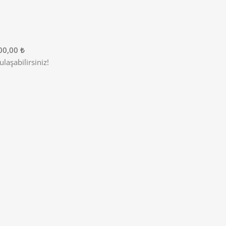
00,00 ₺
laşabilirsiniz!