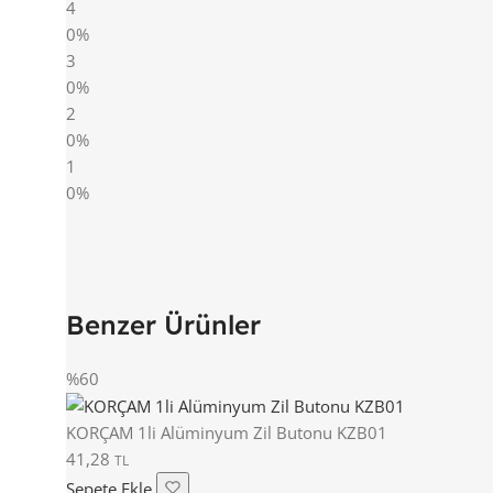
4
0%
3
0%
2
0%
1
0%
Benzer Ürünler
%60
KORÇAM 1li Alüminyum Zil Butonu KZB01
41,28
TL
Sepete Ekle