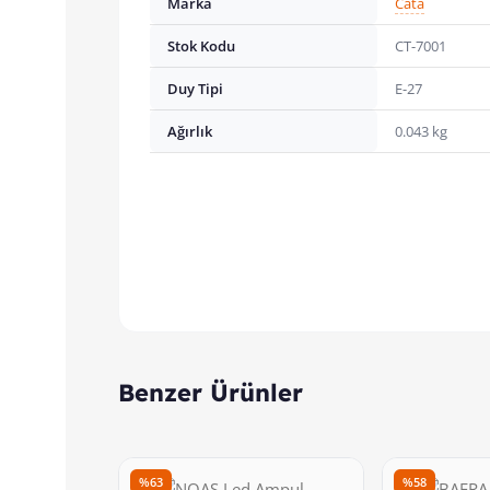
Marka
Cata
Stok Kodu
CT-7001
Duy Tipi
E-27
Ağırlık
0.043 kg
Benzer Ürünler
%63
%58