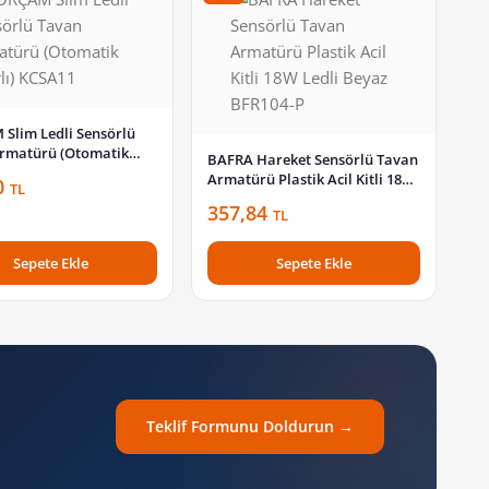
Slim Ledli Sensörlü
rmatürü (Otomatik
BAFRA Hareket Sensörlü Tavan
 KCSA11
Armatürü Plastik Acil Kitli 18W
0
TL
Ledli Beyaz BFR104-P
357,84
TL
Sepete Ekle
Sepete Ekle
Teklif Formunu Doldurun →