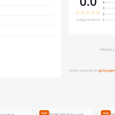
0.0
4
3
☆☆☆☆☆
2
0 değerlendirme
1
Henüz y
Yorum yapmak için
giriş yapı
%60
%60