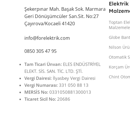
Elektrik
Şekerpınar Mah. Başak Sok. Marmara
Malzeme
Geri Dönüşümcüler San.Sit. No:27
Toptan Ele
Çayırova/Kocaeli 41420
Malzemele
Globe Ban
info@forelektrik.com
Nilson Ürü
0850 305 47 95
Otomatik S
Tam Ticari Ünvan:
ELES ENDÜSTRİYEL
Korçam Ür
ELEKT. SİS. SAN. TİC. LTD. ŞTİ.
Chint Otom
Vergi Dairesi:
İlyasbey Vergi Dairesi
Vergi Numarası:
331 050 88 13
MERSİS No:
0331050881300013
Ticaret Sicil No:
20686
Copyright © Tüm Hakları Saklıdır. - www.forelektrik