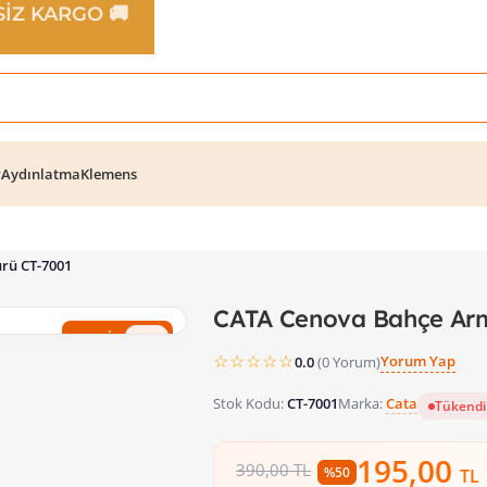
TSİZ KARGO 🚚
r
Aydınlatma
Klemens
rü CT-7001
CATA Cenova Bahçe Ar
%50 İndirim
☆☆☆☆☆
Yorum Yap
0.0
(0 Yorum)
Stok Kodu:
CT-7001
Marka:
Cata
Tükendi
195,00
390,00 TL
%50
TL