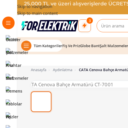
25.000 TL ve üzeri alışverişlerde ÜCRE
Skip to navigation
Skip to main content
3
Tüm Kategoriler
Fiş Ve Priz
Globe Bant
Şalt Malzemele
Anasayfa
›
Aydınlatma
›
CATA Cenova Bahçe Armatü