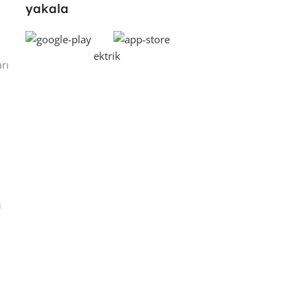
yakala
rı
ı