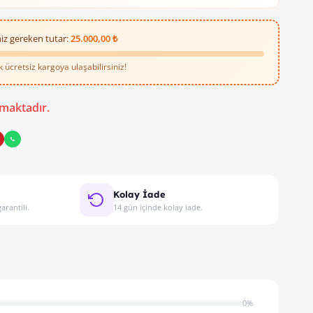
iz gereken tutar:
25.000,00 ₺
ücretsiz kargoya ulaşabilirsiniz!
maktadır.
Kolay İade
arantili.
14 gün içinde kolay iade.
0%