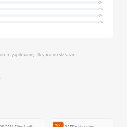
0%
0%
0%
0%
orum yapılmamış. İlk yorumu siz yazın!
n
.
%58