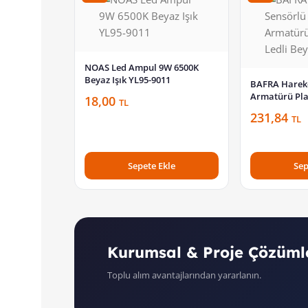
NOAS Led Ampul 9W 6500K
Beyaz Işık YL95-9011
BAFRA Hareke
Armatürü Pla
18,00
TL
Beyaz BFR103
231,84
TL
Sepete Ekle
Sep
Kurumsal & Proje Çözüml
Toplu alım avantajlarından yararlanın.