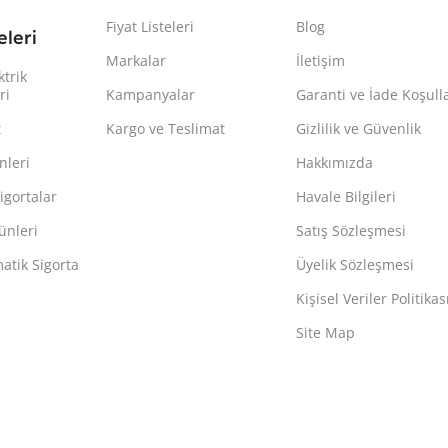
Fiyat Listeleri
Blog
leri
Markalar
İletişim
ktrik
ri
Kampanyalar
Garanti ve İade Koşulla
t
Kargo ve Teslimat
Gizlilik ve Güvenlik
nleri
Hakkımızda
igortalar
Havale Bilgileri
ünleri
Satış Sözleşmesi
atik Sigorta
Üyelik Sözleşmesi
Kişisel Veriler Politikas
Site Map
.com