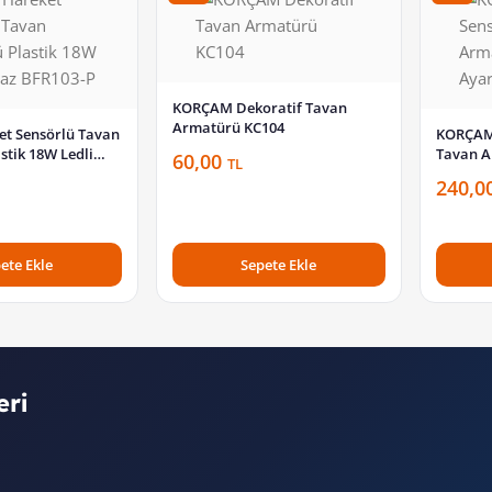
KORÇAM Dekoratif Tavan
Armatürü KC104
t Sensörlü Tavan
KORÇAM 
stik 18W Ledli
Tavan A
60,00
TL
-P
Ayarlı)
240,0
ete Ekle
Sepete Ekle
eri