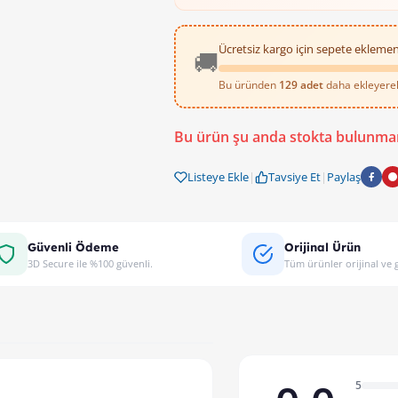
Ücretsiz kargo için sepete eklemen
🚚
Bu üründen
129 adet
daha ekleyerek 
Bu ürün şu anda stokta bulunma
Listeye Ekle
|
Tavsiye Et
|
Paylaş
Güvenli Ödeme
Orijinal Ürün
3D Secure ile %100 güvenli.
Tüm ürünler orijinal ve g
5