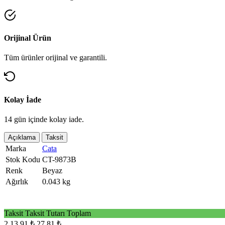
Orijinal Ürün
Tüm ürünler orijinal ve garantili.
Kolay İade
14 gün içinde kolay iade.
Açıklama
Taksit
Marka
Cata
Stok Kodu
CT-9873B
Renk
Beyaz
Ağırlık
0.043 kg
Taksit
Taksit Tutarı
Toplam
2
13,91 ₺
27,81 ₺