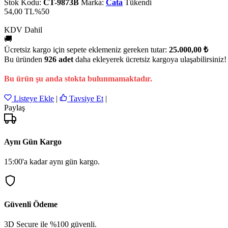
Stok Kodu:
CT-9873B
Marka:
Cata
Tükendi
54,00 TL
%50
KDV Dahil
🚚
Ücretsiz kargo için sepete eklemeniz gereken tutar:
25.000,00 ₺
Bu üründen
926 adet
daha ekleyerek ücretsiz kargoya ulaşabilirsiniz!
Bu ürün şu anda stokta bulunmamaktadır.
Listeye Ekle
|
Tavsiye Et
|
Paylaş
Aynı Gün Kargo
15:00'a kadar aynı gün kargo.
Güvenli Ödeme
3D Secure ile %100 güvenli.