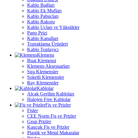
Kablo Bağları
Kablo Ek Mufları
Kablo Pabuçları
Kablo Rakoru
Kablo Uçları ve Yüksükler
Pano Prizi
Kablo Kanalları
Topraklama Ürünleri
Kablo Toplayıcı
Klemens
Buat Klemensi
Klemens Aksesuarları
Sıra Klemensler
Soketli Klemensler
Ray Klemensler
Kablolar
Alçak Gerilim Kabloları
Halojen Free Kablolar
Fiş ve Prizler
Fişler
CEE Norm Fiş ve Prizler
Grup Prizler
Kauçuk Fiş ve Prizler
Plastik ve Metal Makaralar