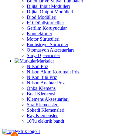
Butonlar ve Sinyal Lambaları
Dijital Input Modülleri
Dijital Output Modülleri
Diod Modülleri
FO Dönüştürücüler
Gerilim Koruyucular
Konnektörler
Motor Sürücüleri
Endüstriyel Sürücüler
Otomasyon Aksesuarları
Sinyal Çeviriciler
Markalar
Nilson Priz
Nilson Akım Korumalı Priz
Nilson 3’lü Priz
Nilson Anahtar Priz
Onka Klemens
Buat Klemensi
Klemens Aksesuarları
Sıra Klemensleri
Soketli Klemensleri
Ray Klemensler
10’lu elektrik bandı
3