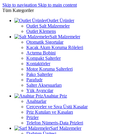
Skip to navigation
Skip to main content
Tüm Kategoriler
Outlet Ürünler
Outlet Şalt Malzemeler
Outlet Klemens
Şalt Malzemeler
Otomatik Sigortalar
Kaçak Akım Koruma Röleleri
Açtırma Bobini
Kompakt Şalterler
Kontaktörler
Motor Koruma Şalterleri
Pako Şalterler
Parafudr
Şalter Aksesuarları
Yük Ayırıcılar
Anahtar Priz
Anahtarlar
Çerçeveler ve Sıva Üstü Kasalar
Priz Kutuları ve Kasaları
Prizler
Telefon Nümeris-Data Prizleri
Sarf Malzemeler
Dağıtım Ünitesi