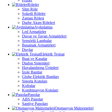
Prizler
Röleler
Slim Röle
Soketli Röleler
Zaman Rölesi
Darbe Akım Röleleri
Aydınlatma
Led Armatürler
Duvar ve Tavan Armatürleri
Sensörlü Lambalar
Basamak Armatürleri
Duylar
Elektrik Tesisat
Buat ve Kasalar
Diafon Sistemleri
Havalandırma Ürünleri
İzole Bantlar
Globe Elektrik Bantları
Sigorta Kutuları
Kofralar
Kombinasyon Kutuları
Panolar
ABS Panolar
Şantiye Panoları
Otomasyon Malzemeleri