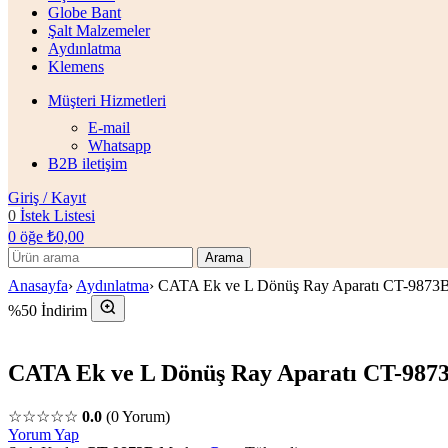
Globe Bant
Şalt Malzemeler
Aydınlatma
Klemens
Müşteri Hizmetleri
E-mail
Whatsapp
B2B iletişim
Giriş / Kayıt
0
İstek Listesi
0
öğe
₺
0,00
Arama
Anasayfa
›
Aydınlatma
›
CATA Ek ve L Dönüş Ray Aparatı CT-9873
%50 İndirim
CATA Ek ve L Dönüş Ray Aparatı CT-987
☆☆☆☆☆
0.0
(0 Yorum)
Yorum Yap