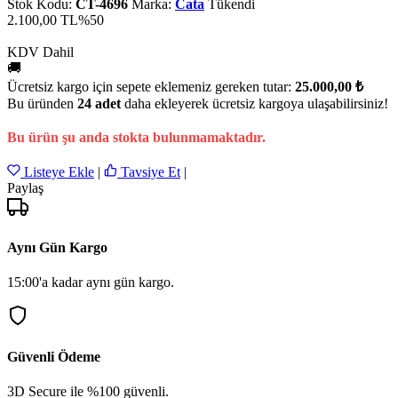
Stok Kodu:
CT-4696
Marka:
Cata
Tükendi
2.100,00 TL
%50
KDV Dahil
🚚
Ücretsiz kargo için sepete eklemeniz gereken tutar:
25.000,00 ₺
Bu üründen
24 adet
daha ekleyerek ücretsiz kargoya ulaşabilirsiniz!
Bu ürün şu anda stokta bulunmamaktadır.
Listeye Ekle
|
Tavsiye Et
|
Paylaş
Aynı Gün Kargo
15:00'a kadar aynı gün kargo.
Güvenli Ödeme
3D Secure ile %100 güvenli.