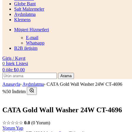
Globe Bant
Şalt Malzemeler
Aydınlatma
Klemens
Müşteri Hizmetleri
E-mail
Whatsapp
B2B iletişim
Giriş / Kayıt
0
İstek Listesi
0
öğe
₺
0,00
Arama
Anasayfa
›
Aydınlatma
›
CATA Gold Wall Washer 24W CT-4696
%50 İndirim
CATA Gold Wall Washer 24W CT-4696
☆☆☆☆☆
0.0
(0 Yorum)
Yorum Yap