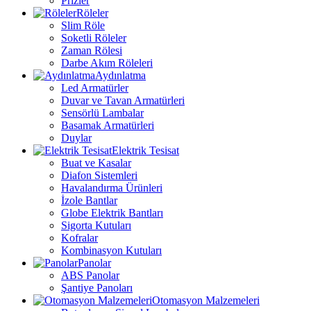
Prizler
Röleler
Slim Röle
Soketli Röleler
Zaman Rölesi
Darbe Akım Röleleri
Aydınlatma
Led Armatürler
Duvar ve Tavan Armatürleri
Sensörlü Lambalar
Basamak Armatürleri
Duylar
Elektrik Tesisat
Buat ve Kasalar
Diafon Sistemleri
Havalandırma Ürünleri
İzole Bantlar
Globe Elektrik Bantları
Sigorta Kutuları
Kofralar
Kombinasyon Kutuları
Panolar
ABS Panolar
Şantiye Panoları
Otomasyon Malzemeleri