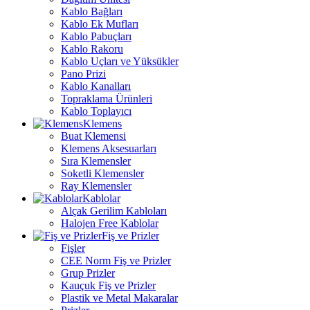
Kablo Bağları
Kablo Ek Mufları
Kablo Pabuçları
Kablo Rakoru
Kablo Uçları ve Yüksükler
Pano Prizi
Kablo Kanalları
Topraklama Ürünleri
Kablo Toplayıcı
Klemens
Buat Klemensi
Klemens Aksesuarları
Sıra Klemensler
Soketli Klemensler
Ray Klemensler
Kablolar
Alçak Gerilim Kabloları
Halojen Free Kablolar
Fiş ve Prizler
Fişler
CEE Norm Fiş ve Prizler
Grup Prizler
Kauçuk Fiş ve Prizler
Plastik ve Metal Makaralar