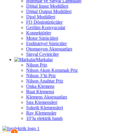
Butonlar ve Sinyal Lambaları
Dijital Input Modülleri
Dijital Output Modülleri
Diod Modülleri
FO Dönüştürücüler
Gerilim Koruyucular
Konnektörler
Motor Sürücüleri
Endüstriyel Sürücüler
Otomasyon Aksesuarları
Sinyal Çeviriciler
Markalar
Nilson Priz
Nilson Akım Korumalı Priz
Nilson 3’lü Priz
Nilson Anahtar Priz
Onka Klemens
Buat Klemensi
Klemens Aksesuarları
Sıra Klemensleri
Soketli Klemensleri
Ray Klemensler
10’lu elektrik bandı
3