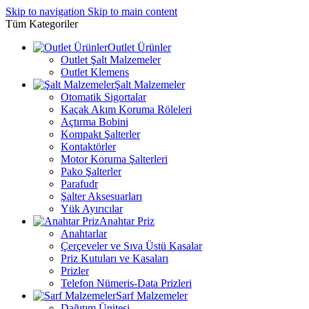
Skip to navigation
Skip to main content
Tüm Kategoriler
Outlet Ürünler
Outlet Şalt Malzemeler
Outlet Klemens
Şalt Malzemeler
Otomatik Sigortalar
Kaçak Akım Koruma Röleleri
Açtırma Bobini
Kompakt Şalterler
Kontaktörler
Motor Koruma Şalterleri
Pako Şalterler
Parafudr
Şalter Aksesuarları
Yük Ayırıcılar
Anahtar Priz
Anahtarlar
Çerçeveler ve Sıva Üstü Kasalar
Priz Kutuları ve Kasaları
Prizler
Telefon Nümeris-Data Prizleri
Sarf Malzemeler
Dağıtım Ünitesi